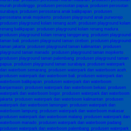
murah probolinggo
,
produsen perosotan papua
,
produsen perosotan
surabaya
,
produsen perosotana anak balikpapan
,
produsen
perosotana anak mojokerto
,
produsen playground anak purworejo
,
produsen playground kolam renang aceh
,
produsen playground kolam
renang balikpapan
,
produsen playground kolam renang madura
,
produsen playground kolam renang tanggerang
,
produsen playground
taman bali
,
produsen playground taman cirebon
,
produsen playground
taman jakarta
,
produsen playground taman kalimantan
,
produsen
playground taman manado
,
produsen playground taman mojokerto
,
produsen playground taman palembang
,
produsen playground taman
papua
,
produsen playground taman surabaya
,
produsen waterpark
dan waterbom semarang
,
produsen waterpark dan waterboom aceh
,
produsen waterpark dan waterboom bali
,
produsen waterpark dan
waterboom balikpapan
,
produsen waterpark dan waterboom
banjarmasin
,
produsen waterpark dan waterboom bekasi
,
produsen
waterpark dan waterboom bogor
,
produsen waterpark dan waterboom
jakarta
,
produsen waterpark dan waterboom kalimantan
,
produsen
waterpark dan waterboom lamongan
,
produsen waterpark dan
waterboom lampung
,
produsen waterpark dan waterboom makasar
,
produsen waterpark dan waterboom malang
,
produsen waterpark dan
waterboom manado
,
produsen waterpark dan waterboom padang
,
produsen waterpark dan waterboom palembang
,
produsen waterpark