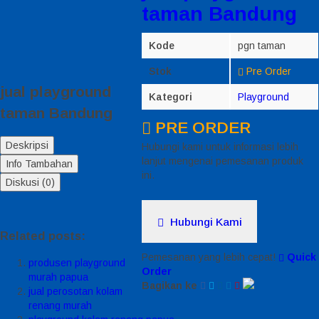
taman Bandung
Kode
pgn taman
Stok
Pre Order
jual playground
Kategori
Playground
taman Bandung
PRE ORDER
Deskripsi
Hubungi kami untuk informasi lebih
lanjut mengenai pemesanan produk
Info Tambahan
ini.
Diskusi (0)
Hubungi Kami
Related posts:
Pemesanan yang lebih cepat!
Quick
produsen playground
Order
murah papua
Bagikan ke
jual perosotan kolam
renang murah