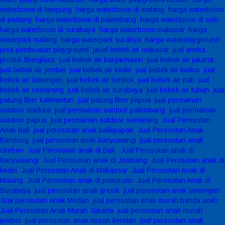
waterboom di lampung
,
harga waterboom di malang
,
harga waterboom
di padang
,
harga waterboom di palembang
,
harga waterboom di solo
,
harga waterboom di surabaya
,
harga waterboom makasar
,
harga
waterpark malang
,
harga waterpark surabya
,
harga waterplayground
,
jasa pembuatan playground
,
jaual bebek air makasar
,
jual aneka
produk fiberglass
,
jual bebek air banjarmasin
,
jual bebek air jakarta
,
jual bebek air jember
,
jual bebek air kediri
,
jual bebek air kudus
,
jual
bebek air lamongan
,
jual bebek air lombok
,
jual bebek air pati
,
jual
bebek air semarang
,
jual bebek air surabaya
,
jual bebek air tuban
,
jual
patung fiber kalimantan
,
jual patung fiber papua
,
jual permainan
outdoor madura
,
jual permainan outdoor palembang
,
jual permainan
outdoor papua
,
jual permainan outdoor semarang
,
Jual Perosotan
Anak Bali
,
jual perosotan anak balikpapan
,
Jual Perosotan Anak
Bandung
,
jual perosotan anak banyuwangi
,
jual perosotan anak
cirebon
,
Jual Perosotan anak di Bali.
,
Jual Perosotan anak di
Banyuwangi
,
Jual Perosotan anak di Jombang
,
Jual Perosotan anak di
kediri
,
Jual Perosotan Anak di Makassar
,
Jual Perosotan Anak di
Malang
,
Jual Perosotan anak di pasuruan
,
Jual Perosotan Anak di
Surabaya
,
jual perosotan anak gresik
,
jual perosotan anak lamongan
,
Jual perosotan Anak Medan
,
jual perosotan anak murah banda aceh
,
Jual Perosotan Anak Murah Jakarta
,
jual perosotan anak murah
jember
,
jual perosotan anak murah kendari
,
jual perosotan anak