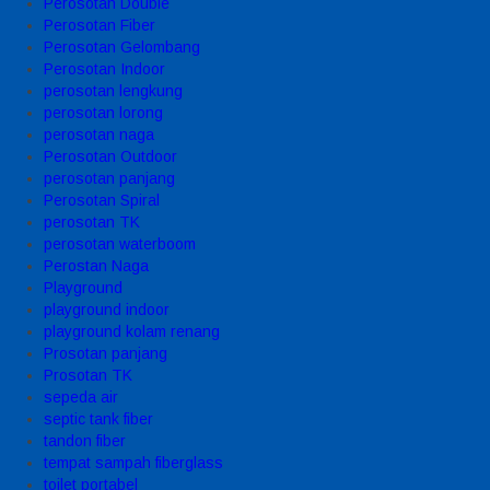
Perosotan Double
Perosotan Fiber
Perosotan Gelombang
Perosotan Indoor
perosotan lengkung
perosotan lorong
perosotan naga
Perosotan Outdoor
perosotan panjang
Perosotan Spiral
perosotan TK
perosotan waterboom
Perostan Naga
Playground
playground indoor
playground kolam renang
Prosotan panjang
Prosotan TK
sepeda air
septic tank fiber
tandon fiber
tempat sampah fiberglass
toilet portabel