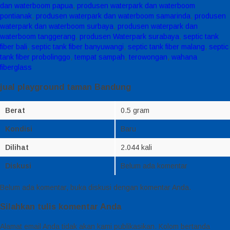
dan waterboom papua
,
produsen waterpark dan waterboom
pontianak
,
produsen waterpark dan waterboom samarinda
,
produsen
waterpark dan waterboom surbaya
,
produsen waterpark dan
waterboom tanggerang
,
produsen Waterpark surabaya
,
septic tank
fiber bali
,
septic tank fiber banyuwangi
,
septic tank fiber malang
,
septic
tank fiber probolinggo
,
tempat sampah
,
terowongan
,
wahana
fiberglass
jual playground taman Bandung
Berat
0.5 gram
Kondisi
Baru
Dilihat
2.044 kali
Diskusi
Belum ada komentar
Belum ada komentar, buka diskusi dengan komentar Anda.
Silahkan tulis komentar Anda
Alamat email Anda tidak akan kami publikasikan. Kolom bertanda