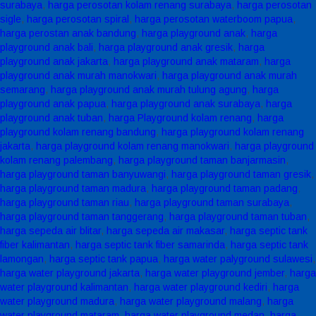
surabaya
,
harga perosotan kolam renang surabaya
,
harga perosotan
sigle
,
harga perosotan spiral
,
harga perosotan waterboom papua
,
harga perostan anak bandung
,
harga playground anak
,
harga
playground anak bali
,
harga playground anak gresik
,
harga
playground anak jakarta
,
harga playground anak mataram
,
harga
playground anak murah manokwari
,
harga playground anak murah
semarang
,
harga playground anak murah tulung agung
,
harga
playground anak papua
,
harga playground anak surabaya
,
harga
playground anak tuban
,
harga Playground kolam renang
,
harga
playground kolam renang bandung
,
harga playground kolam renang
jakarta
,
harga playground kolam renang manokwari
,
harga playground
kolam renang palembang
,
harga playground taman banjarmasin
,
harga playground taman banyuwangi
,
harga playground taman gresik
,
harga playground taman madura
,
harga playground taman padang
,
harga playground taman riau
,
harga playground taman surabaya
,
harga playground taman tanggerang
,
harga playground taman tuban
,
harga sepeda air blitar
,
harga sepeda air makasar
,
harga septic tank
fiber kalimantan
,
harga septic tank fiber samarinda
,
harga septic tank
lamongan
,
harga septic tank papua
,
harga water palyground sulawesi
,
harga water playground jakarta
,
harga water playground jember
,
harga
water playground kalimantan
,
harga water playground kediri
,
harga
water playground madura
,
harga water playground malang
,
harga
water playground mataram
,
harga water playground medan
,
harga