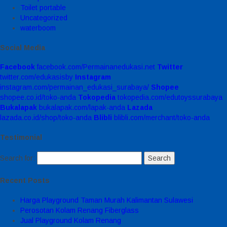
Toilet portable
Uncategorized
waterboom
Social Media
Facebook
facebook.com/Permainanedukasi.net
Twitter
twitter.com/edukasisby
Instagram
instagram.com/permainan_edukasi_surabaya/
Shopee
shopee.co.id/toko-anda
Tokopedia
tokopedia.com/edutoyssurabaya
Bukalapak
bukalapak.com/lapak-anda
Lazada
lazada.co.id/shop/toko-anda
Blibli
blibli.com/merchant/toko-anda
Testimonial
Search for:
Recent Posts
Harga Playground Taman Murah Kalimantan Sulawesi
Perosotan Kolam Renang Fiberglass
Jual Playground Kolam Renang