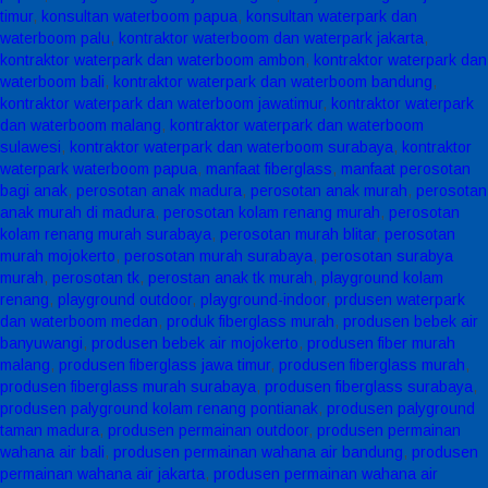
timur
,
konsultan waterboom papua
,
konsultan waterpark dan
waterboom palu
,
kontraktor waterboom dan waterpark jakarta
,
kontraktor waterpark dan waterboom ambon
,
kontraktor waterpark dan
waterboom bali
,
kontraktor waterpark dan waterboom bandung
,
kontraktor waterpark dan waterboom jawatimur
,
kontraktor waterpark
dan waterboom malang
,
kontraktor waterpark dan waterboom
sulawesi
,
kontraktor waterpark dan waterboom surabaya
,
kontraktor
waterpark waterboom papua
,
manfaat fiberglass
,
manfaat perosotan
bagi anak
,
perosotan anak madura
,
perosotan anak murah
,
perosotan
anak murah di madura
,
perosotan kolam renang murah
,
perosotan
kolam renang murah surabaya
,
perosotan murah blitar
,
perosotan
murah mojokerto
,
perosotan murah surabaya
,
perosotan surabya
murah
,
perosotan tk
,
perostan anak tk murah
,
playground kolam
renang
,
playground outdoor
,
playground-indoor
,
prdusen waterpark
dan waterboom medan
,
produk fiberglass murah
,
produsen bebek air
banyuwangi
,
produsen bebek air mojokerto
,
produsen fiber murah
malang
,
produsen fiberglass jawa timur
,
produsen fiberglass murah
,
produsen fiberglass murah surabaya
,
produsen fiberglass surabaya
,
produsen palyground kolam renang pontianak
,
produsen palyground
taman madura
,
produsen permainan outdoor
,
produsen permainan
wahana air bali
,
produsen permainan wahana air bandung
,
produsen
permainan wahana air jakarta
,
produsen permainan wahana air