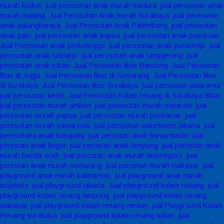
murah kudus
,
jual perosotan anak murah madura
,
jual perosotan anak
murah malang
,
Jual Perosotan Anak murah Surabaya
,
jual perosotan
anak palangkaraya
,
Jual Perosotan Anak Palembang
,
jual perosotan
anak palu
,
jual perosotan anak papua
,
jual perosotan anak pasuruan
,
Jual Perosotan anak probolinggo
,
jual perosotan anak purworejo
,
jual
perosotan anak sidoarjo
,
jual perosotan anak tanggerang
,
jual
perosotan anak tuban
,
Jual Perosotan fiber Bandung
,
Jual Perosotan
fiber di Jogja
,
Jual Perosotan fiber di Semarang
,
Jual Perosotan fiber
di Surabaya
,
Jual Perosotan fiber Surabaya
,
jual perosotan jawa timur
,
jual perosotan kediri
,
Jual Perosotan Kolam renang di Surabaya Blitar
,
jual perosotan murah ambon
,
jual perosotan murah mataram
,
jual
perosotan murah papua
,
jual perosotan murah pontianak
,
jual
perosotan murah samarinda
,
jual perosotan waterboom jakarta
,
jual
perosotana anak lumajang
,
jual perostan anak banjarmasin
,
jual
perostan anak bogor
,
jual perostan anak lampung
,
jual perostan anak
murah banda aceh
,
jual perostan anak murah bojonegoro
,
jual
perostan anak murah semarang
,
jual perostan murah makasar
,
jual
playground anak murah kalimantan
,
jual playground anak murah
mojoketo
,
jual playground jakarta
,
Jual playground kolam renang
,
jual
playground kolam renang lampung
,
jual playground kolam renang
makasar
,
jual playground kolam renang medan
,
jual Playground Kolam
Renang surabaya
,
jual playground kolam renang tuban
,
jual