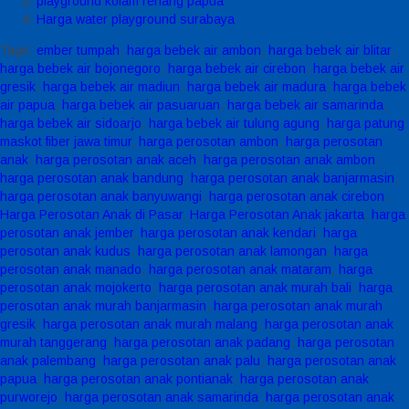
playground kolam renang papua
Harga water playground surabaya
Tags:
ember tumpah
,
harga bebek air ambon
,
harga bebek air blitar
,
harga bebek air bojonegoro
,
harga bebek air cirebon
,
harga bebek air
gresik
,
harga bebek air madiun
,
harga bebek air madura
,
harga bebek
air papua
,
harga bebek air pasuaruan
,
harga bebek air samarinda
,
harga bebek air sidoarjo
,
harga bebek air tulung agung
,
harga patung
maskot fiber jawa timur
,
harga perosotan ambon
,
harga perosotan
anak
,
harga perosotan anak aceh
,
harga perosotan anak ambon
,
harga perosotan anak bandung
,
harga perosotan anak banjarmasin
,
harga perosotan anak banyuwangi
,
harga perosotan anak cirebon
,
Harga Perosotan Anak di Pasar
,
Harga Perosotan Anak jakarta
,
harga
perosotan anak jember
,
harga perosotan anak kendari
,
harga
perosotan anak kudus
,
harga perosotan anak lamongan
,
harga
perosotan anak manado
,
harga perosotan anak mataram
,
harga
perosotan anak mojokerto
,
harga perosotan anak murah bali
,
harga
perosotan anak murah banjarmasin
,
harga perosotan anak murah
gresik
,
harga perosotan anak murah malang
,
harga perosotan anak
murah tanggerang
,
harga perosotan anak padang
,
harga perosotan
anak palembang
,
harga perosotan anak palu
,
harga perosotan anak
papua
,
harga perosotan anak pontianak
,
harga perosotan anak
purworejo
,
harga perosotan anak samarinda
,
harga perosotan anak