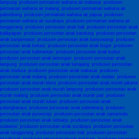
lampung
,
produsen permainan wahana air makasar
,
produsen
permainan wahana air malang
,
produsen permainan wahana air
palembang
,
produsen permainan wahana air papua
,
produsen
permainan wahana air surabaya
,
produsen permainan wahana air
tanggerang
,
produsen perosotan anak bali
,
produsen perosotan anak
balikpapan
,
produsen perosotan anak bandung
,
produsen perosotan
anak banjarmasin
,
produsen perosotan anak banyuwangi
,
produsen
perosotan anak bekasi
,
produsen perosotan anak bogor
,
produsen
perosotan anak kalimantan
,
produsen perosotan anak kudus
,
produsen perosotan anak lamongan
,
produsen perosotan anak
lampung
,
produsen perosotan anak lumajang
,
produsen perosotan
anak madura
,
produsen perosotan anak makasar
,
produsen
perosotan anak malang
,
produsen perosotan anak medan
,
produsen
perosotan anak murah blora
,
produsen perosotan anak murah jakarta
,
produsen perosotan anak murah lampung
,
produsen perosotan anak
murah malang
,
produsen perosotan anak murah pati
,
produsen
perosotan anak murah tuban
,
produsen perosotan anak
palangkaraya
,
produsen perosotan anak palembang
,
produsen
perosotan anak purworejo
,
produsen perosotan anak samarinda
,
produsen perosotan anak sidoarjo
,
produsen perosotan anak
sulawesi
,
produsen perosotan anak surabaya
,
produsen perosotan
anak tanggerang
,
produsen perosotan bali
,
produsen perosotan
murah bali
,
produsen perosotan murah mataram
,
produsen perosotan