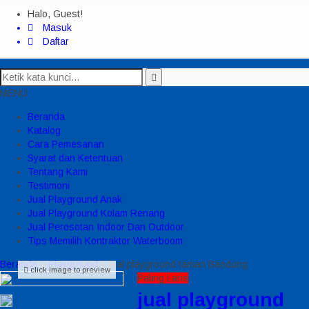
Halo, Guest!
Masuk
Daftar
MENU
Beranda
Katalog
Cara Pemesanan
Syarat dan Ketentuan
Tentang Kami
Testimoni
Jual Playground Anak
Jual Playground Kolam Renang
Jual Perosotan Indoor Dan Outdoor
Tips Memilih Kontraktor Waterboom
Beranda
»
Playground
»
jual playground taman Bandung
click image to preview
Paling Laris
jual playground