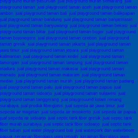
playground murah pasuruan
,
jual playground murah semarang
,
jual
playground taman
,
jual playground taman aceh
,
jual playground taman
ambon
,
jual playground taman bali
,
jual playground taman balikpapan
,
jual playground taman bandung
,
jual playground taman banjarmasin
,
jual playground taman banyuwangi
,
jual playground taman bekasi
,
jual
playground taman blitar
,
jual playground taman bogor
,
jual playground
taman bojonegoro
,
jual playground taman cirebon
,
jual playground
taman gresik
,
jual playground taman jakarta
,
jual playground taman
jawa timur
,
jual playground taman jepara
,
jual playground taman
kalimantan
,
jual playground taman kediri
,
jual playground taman
lamongan
,
jual playground taman lampung
,
jual playground taman
madura
,
jual playground taman makasar
,
jual playground taman
manado
,
jual playground taman mataram
,
jual playground taman
medan
,
jual playground taman murah
,
jual playground taman padang
,
jual playground taman palu
,
jual playground taman papua
,
jual
playground taman sidoarjo
,
jual playground taman sulawesi
,
jual
playground taman tanggerang
,
jual playgrouund kolam renang
surabaya
,
jual produk fiberglass
,
jual sepeda air jawa timur
,
jual
sepeda air magetan
,
jual sepeda air mojokerto
,
jual sepeda air papua
,
jual sepeda air sidoarjo
,
jual septic tank fiber gresik
,
jual septic tank
fiber murah surabaya
,
jual septic tank fiber sidoarjo
,
jual septic tank
fiber tuban
,
jual water playground bali
,
jual waterpark dan waterboom
papua
,
kerajinan fiberglass jawa tengah
,
kerajinan fiberglass jawa