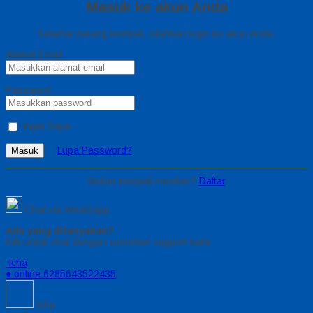
Masuk ke akun Anda
Selamat datang kembali, silahkan login ke akun Anda.
Alamat Email
Password
Ingat Saya
Lupa Password?
Masuk
Belum menjadi member?
Daftar
Chat via Whatsapp
Ada yang ditanyakan?
Klik untuk chat dengan customer support kami
Icha
● online
6285643522435
Icha