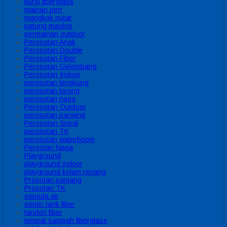
kursi fiberglass
mainan perr
mangkok putar
patung maskot
permainan outdoor
Perosotan Anak
Perosotan Double
Perosotan Fiber
Perosotan Gelombang
Perosotan Indoor
perosotan lengkung
perosotan lorong
perosotan naga
Perosotan Outdoor
perosotan panjang
Perosotan Spiral
perosotan TK
perosotan waterboom
Perostan Naga
Playground
playground indoor
playground kolam renang
Prosotan panjang
Prosotan TK
sepeda air
septic tank fiber
tandon fiber
tempat sampah fiberglass