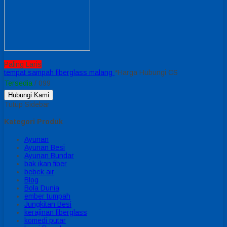
Paling Laris
tempat sampah fiberglass malang
*Harga Hubungi CS
Tersedia
/ 099
Hubungi Kami
Tutup Sidebar
Kategori Produk
Ayunan
Ayunan Besi
Ayunan Bundar
bak ikan fiber
bebek air
Blog
Bola Dunia
ember tumpah
Jungkitan Besi
kerajinan fiberglass
komedi putar