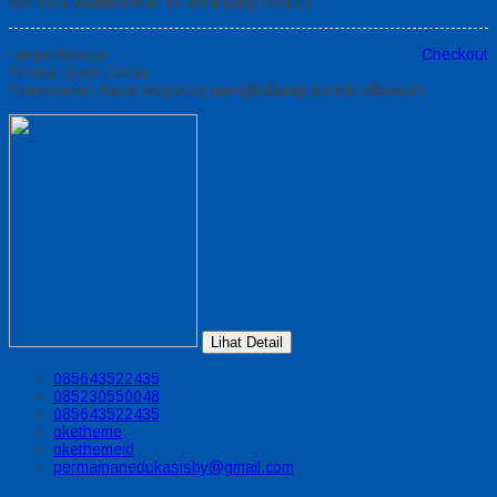
Berhasil ditambahkan ke keranjang belanja
Lanjut Belanja
Checkout
Produk Quick Order
Pemesanan dapat langsung menghubungi kontak dibawah:
Lihat Detail
085643522435
085230550048
085643522435
oketheme
okethemeid
permainanedukasisby@gmail.com