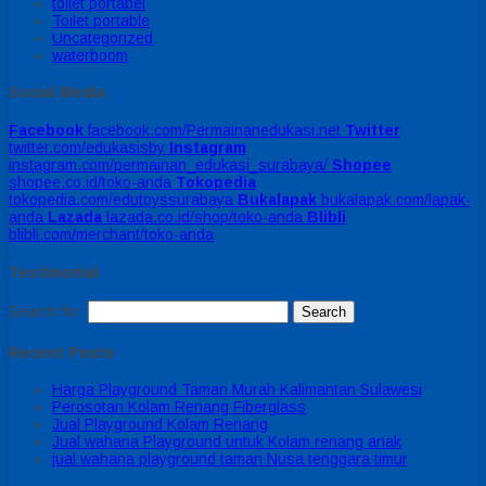
toilet portabel
Toilet portable
Uncategorized
waterboom
Social Media
Facebook
facebook.com/Permainanedukasi.net
Twitter
twitter.com/edukasisby
Instagram
instagram.com/permainan_edukasi_surabaya/
Shopee
shopee.co.id/toko-anda
Tokopedia
tokopedia.com/edutoyssurabaya
Bukalapak
bukalapak.com/lapak-
anda
Lazada
lazada.co.id/shop/toko-anda
Blibli
blibli.com/merchant/toko-anda
Testimonial
Search for:
Recent Posts
Harga Playground Taman Murah Kalimantan Sulawesi
Perosotan Kolam Renang Fiberglass
Jual Playground Kolam Renang
Jual wahana Playground untuk Kolam renang anak
jual wahana playground taman Nusa tenggara timur