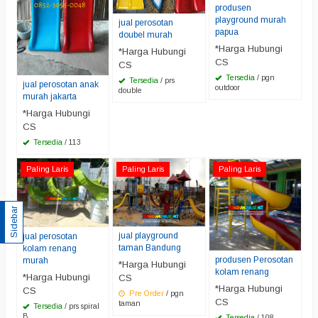
produsen
playground murah
jual perosotan
papua
doubel murah
*Harga Hubungi
*Harga Hubungi
CS
CS
Tersedia
/ pgn
Tersedia
/ prs
jual perosotan anak
outdoor
double
murah jakarta
*Harga Hubungi
CS
Tersedia
/ 113
Paling Laris
Paling Laris
Paling Laris
Sidebar
jual playground
jual perosotan
taman Bandung
kolam renang
produsen Perosotan
murah
*Harga Hubungi
kolam renang
*Harga Hubungi
CS
*Harga Hubungi
CS
Pre Order
/ pgn
CS
taman
Tersedia
/ prs spiral
B
Tersedia
/ 108