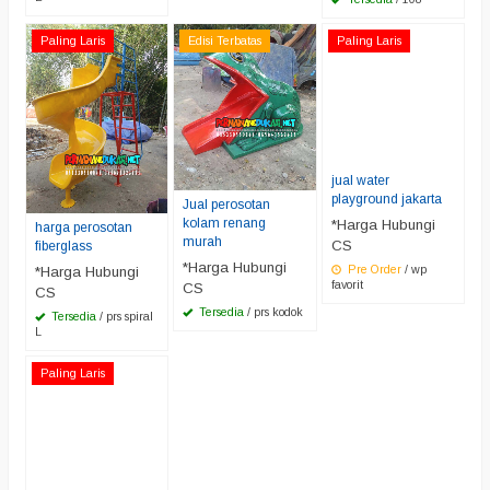
Paling Laris
Edisi Terbatas
Paling Laris
jual water
playground jakarta
Jual perosotan
kolam renang
*Harga Hubungi
harga perosotan
murah
CS
fiberglass
*Harga Hubungi
Pre Order
/ wp
*Harga Hubungi
favorit
CS
CS
Tersedia
/ prs kodok
Tersedia
/ prs spiral
L
Paling Laris