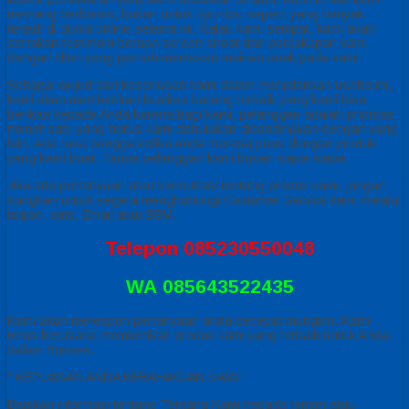
memang berbisnis, bukan untuk tipu-tipu seperti yang banyak
terjadi di dunia online selama ini. Kalau kami sempat, kami akan
sertakan testimoni berupa screen shoot dari percakapan kami
dengan clien yang pernah memesan mainan anak pada kami.
Sebagai wujud dari keseriusan kami dalam menjalankan usaha ini,
kami akan memberikan kualitas barang terbaik yang kami bisa
berikan kepada Anda karena bagi kami, pelanggan adalah prioritas
nomer satu yang harus kami dahulukan dibandingkan dengan yang
lain. Ada rasa bangga ketika Anda merasa puas dengan produk
yang kami buat. Tanpa pelanggan kami bukan siapa-siapa.
Jika ada pertanyaan atau konsultasi tentang produk kami, jangan
sungkan untuk segera menghubungi Costumer Service kami melalui
telpon, sms, Email atau BBM.
Telepon
085230550048
WA
085643522435
Kami akan merespon pertanyaan anda secepat mungkin. Kami
terus berusaha memberikan produk kami yang terbaik untuk Anda.
Salam Sukses.
” KEPUASAN ANDA KEBAHAGIAN KAMI ”
Bagikan informasi tentang
Tentang Kami
kepada teman atau