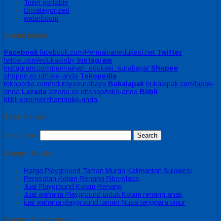
Toilet portable
Uncategorized
waterboom
Social Media
Facebook
facebook.com/Permainanedukasi.net
Twitter
twitter.com/edukasisby
Instagram
instagram.com/permainan_edukasi_surabaya/
Shopee
shopee.co.id/toko-anda
Tokopedia
tokopedia.com/edutoyssurabaya
Bukalapak
bukalapak.com/lapak-
anda
Lazada
lazada.co.id/shop/toko-anda
Blibli
blibli.com/merchant/toko-anda
Testimonial
Search for:
Recent Posts
Harga Playground Taman Murah Kalimantan Sulawesi
Perosotan Kolam Renang Fiberglass
Jual Playground Kolam Renang
Jual wahana Playground untuk Kolam renang anak
jual wahana playground taman Nusa tenggara timur
Recent Comments