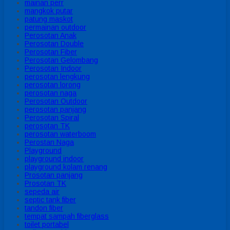
mainan perr
mangkok putar
patung maskot
permainan outdoor
Perosotan Anak
Perosotan Double
Perosotan Fiber
Perosotan Gelombang
Perosotan Indoor
perosotan lengkung
perosotan lorong
perosotan naga
Perosotan Outdoor
perosotan panjang
Perosotan Spiral
perosotan TK
perosotan waterboom
Perostan Naga
Playground
playground indoor
playground kolam renang
Prosotan panjang
Prosotan TK
sepeda air
septic tank fiber
tandon fiber
tempat sampah fiberglass
toilet portabel