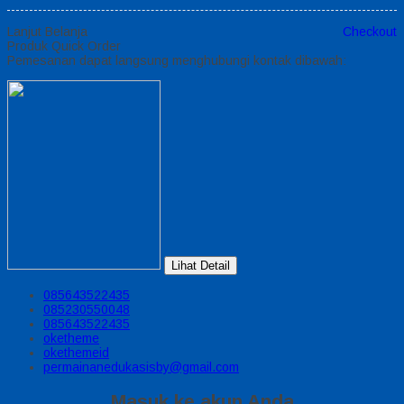
Lanjut Belanja
Checkout
Produk Quick Order
Pemesanan dapat langsung menghubungi kontak dibawah:
Lihat Detail
085643522435
085230550048
085643522435
oketheme
okethemeid
permainanedukasisby@gmail.com
Masuk ke akun Anda