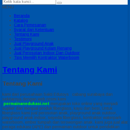
MENU
Beranda
Katalog
Cara Pemesanan
Syarat dan Ketentuan
Tentang Kami
Testimoni
Jual Playground Anak
Jual Playground Kolam Renang
Jual Perosotan Indoor Dan Outdoor
Tips Memilih Kontraktor Waterboom
Tentang Kami
Tentang Kami
kami dari perusahaan Sakti Edutoys cabang surabaya dan
sekitarnya dengan web resmi kami
permainanedukasi.net
merupakan toko online yang menjadi
suplier dan menjual produk fiberglass, kayu dan besi. Untuk
fiberglass kami jual perosotan anak, playground anak outdoor,
playground anak indoor, sepeda fiberglass, kontraktor waterpark
waterboom, ember tumpah dan terowongan anak. kami juga jual alat
peraga edukasi (APE) dan permainan outdoor untuk pendidikan