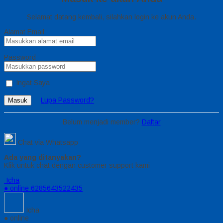
Selamat datang kembali, silahkan login ke akun Anda.
Alamat Email
Password
Ingat Saya
Lupa Password?
Masuk
Belum menjadi member?
Daftar
Chat via Whatsapp
Ada yang ditanyakan?
Klik untuk chat dengan customer support kami
Icha
● online
6285643522435
Icha
● online