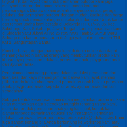
tingkat TK dan PAUD dan untuk permainan outdoor kami juga
melayani orderan dari taman rekreasi, taman kota atau
perseorangan. Misi awal kami adalah menyediakan alat peraga
edukasi dan permainan outdoor dengan mudah, kualitas dan harga
bersaing untuk semua kalangan di seluruh Indonesia. Untuk kantor
dan tempat usaha kami berada di Bolakrejo RT 01/RW 05, kec.
Sukoharjo, Kab. Sukoharjo, Jawa Tengah. kantor pemasaran kami
di Sidoarjo yaitu Jl.kyai Ali No 25 rt05 rw03 Tambak Sumur Waru
Sidoarjo dan kantor pemasaran di Jogja yaitu jalan monumen TNI,
KM 1, Banguntapan Bantul.
Kami berharap, dengan hadirnya kami di dunia online dan dapat
menjangkau lebih banyak orang yang membuituhkan produk kami
khususnya permainan edukasi, perosotan anak, playground anak
dan ayunan anak.
Pengalaman kami yang panjang dalam produksi permainan dari
fiber, besi dan kayu menjadi jaminan bahwa kami layak menjadi
pilihan Anda ketika akan mencari permainan anak baik itu perosotan
anak, playground anak, sepeda air anak, ayunan anak dan lain
sebagainya.
Sebagai bentuk keseriusan kami dalam menjalankan usaha ini, kami
telah memberikan data selengkap mungkin tentang usaha kami,
mulai dari produk permainan anak yang kami jual, kontak kami,
alamat fanpage permainan edukasi sby, instagram Permainan
edukasi surabaya, twiter permainan edukasisby@edukasisby. Kami
juga sangat senang bila Anda berkunjung ke workshop kami atau
kantor pemasaran yang kami sebutkan di atas. Karena niat kami