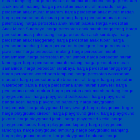
murah lampung
,
harga perosotan anak murah lombok
,
harga perosotan
anak murah malang
,
harga perosotan anak murah manado
,
harga
perosotan anak murah mataram
,
harga perosotan anak murah medan
,
harga perosotan anak murah padang
,
harga perosotan anak murah
palembang
,
harga perosotan anak murah papua
,
Harga Perosotan
Anak Murah Surabaya
,
harga perosotan anak murah tanggerang
,
harga
perosotan anak palembang
,
harga perosotan anak surabaya
,
harga
perosotan anak tanggerang
,
harga perosotan anak tuban
,
harga
perosotan bandung
,
harga perosotan bojonegoro
,
harga perosotan
jawa timur
,
harga perosotan malang
,
harga perosotan murah
banjarmasin
,
harga perosotan murah jember
,
harga perosotan murah
lamongan
,
harga perosotan murah malang
,
harga perosotan murah
samarinda
,
harga perosotan surabaya
,
harga perosotan tanggerang
,
harga perosotan waterboom lampung
,
harga perosotan waterboom
manado
,
harga perosotan waterboom murah bogor
,
harga perosotan
waterboom papua
,
harga perosotana anak murah sulawesi
,
harga
perosotana anak tarakan
,
harga perostan anak murah padang
,
harga
playground bali
,
harga playground balikpapan
,
harga playground
banda aceh
,
harga playground bandung
,
harga playground
banjarmasin
,
harga playground banyuwangi
,
harga playground bogor
,
harga playground cirebon
,
harga playground gresik
,
harga playground
jakarta
,
harga playground jambi
,
harga playground kediri
,
harga
playground kudus
,
harga playground kupang
,
harga playground
lamongan
,
harga playground lampung
,
harga playground luamjang
,
harga playground madura
,
harga playground makasar
,
harga