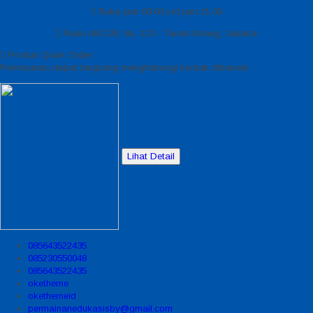
Buka jam 08.00 s/d jam 21.00
Ruko ABCDE No. 123 - Tanah Abang, Jakarta
Produk Quick Order
Pemesanan dapat langsung menghubungi kontak dibawah:
Lihat Detail
085643522435
085230550048
085643522435
oketheme
okethemeid
permainanedukasisby@gmail.com