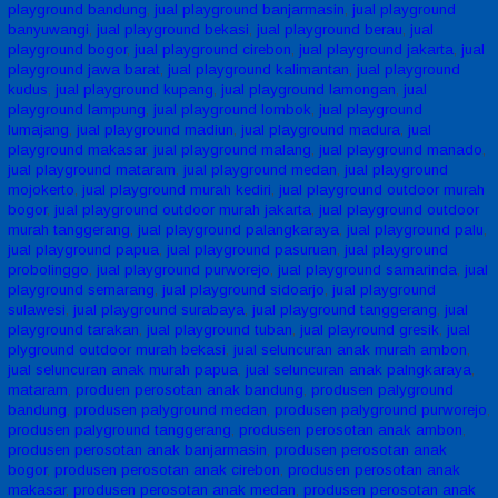
playground bandung
,
jual playground banjarmasin
,
jual playground
banyuwangi
,
jual playground bekasi
,
jual playground berau
,
jual
playground bogor
,
jual playground cirebon
,
jual playground jakarta
,
jual
playground jawa barat
,
jual playground kalimantan
,
jual playground
kudus
,
jual playground kupang
,
jual playground lamongan
,
jual
playground lampung
,
jual playground lombok
,
jual playground
lumajang
,
jual playground madiun
,
jual playground madura
,
jual
playground makasar
,
jual playground malang
,
jual playground manado
,
jual playground mataram
,
jual playground medan
,
jual playground
mojokerto
,
jual playground murah kediri
,
jual playground outdoor murah
bogor
,
jual playground outdoor murah jakarta
,
jual playground outdoor
murah tanggerang
,
jual playground palangkaraya
,
jual playground palu
,
jual playground papua
,
jual playground pasuruan
,
jual playground
probolinggo
,
jual playground purworejo
,
jual playground samarinda
,
jual
playground semarang
,
jual playground sidoarjo
,
jual playground
sulawesi
,
jual playground surabaya
,
jual playground tanggerang
,
jual
playground tarakan
,
jual playground tuban
,
jual playround gresik
,
jual
plyground outdoor murah bekasi
,
jual seluncuran anak murah ambon
,
jual seluncuran anak murah papua
,
jual seluncuran anak palngkaraya
,
mataram
,
produen perosotan anak bandung
,
produsen palyground
bandung
,
produsen palyground medan
,
produsen palyground purworejo
,
produsen palyground tanggerang
,
produsen perosotan anak ambon
,
produsen perosotan anak banjarmasin
,
produsen perosotan anak
bogor
,
produsen perosotan anak cirebon
,
produsen perosotan anak
makasar
,
produsen perosotan anak medan
,
produsen perosotan anak