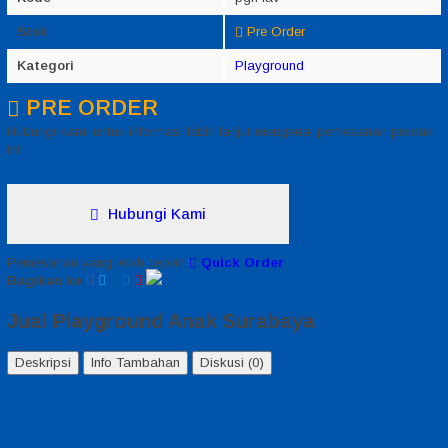
Stok
Pre Order
Kategori
Playground
PRE ORDER
Hubungi kami untuk informasi lebih lanjut mengenai pemesanan produk
ini.
Hubungi Kami
Pemesanan yang lebih cepat!
Quick Order
Bagikan ke
Jual Playground Anak Surabaya
Deskripsi
Info Tambahan
Diskusi (0)