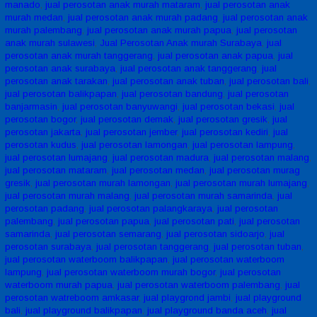
manado
,
jual perosotan anak murah mataram
,
jual perosotan anak
murah medan
,
jual perosotan anak murah padang
,
jual perosotan anak
murah palembang
,
jual perosotan anak murah papua
,
jual perosotan
anak murah sulawesi
,
Jual Perosotan Anak murah Surabaya
,
jual
perosotan anak murah tanggerang
,
jual perosotan anak papua
,
jual
perosotan anak surabaya
,
jual perosotan anak tanggerang
,
jual
perosotan anak tarakan
,
jual perosotan anak tuban
,
jual perosotan bali
,
jual perosotan balikpapan
,
jual perosotan bandung
,
jual perosotan
banjarmasin
,
jual perosotan banyuwangi
,
jual perosotan bekasi
,
jual
perosotan bogor
,
jual perosotan demak
,
jual perosotan gresik
,
jual
perosotan jakarta
,
jual perosotan jember
,
jual perosotan kediri
,
jual
perosotan kudus
,
jual perosotan lamongan
,
jual perosotan lampung
,
jual perosotan lumajang
,
jual perosotan madura
,
jual perosotan malang
,
jual perosotan mataram
,
jual perosotan medan
,
jual perosotan murag
gresik
,
jual perosotan murah lamongan
,
jual perosotan murah lumajang
,
jual perosotan murah malang
,
jual perosotan murah samarinda
,
jual
perosotan padang
,
jual perosotan palangkaraya
,
jual perosotan
palembang
,
jual perosotan papua
,
jual perosotan pati
,
jual perosotan
samarinda
,
jual perosotan semarang
,
jual perosotan sidoarjo
,
jual
perosotan surabaya
,
jual perosotan tanggerang
,
jual perosotan tuban
,
jual perosotan waterboom balikpapan
,
jual perosotan waterboom
lampung
,
jual perosotan waterboom murah bogor
,
jual perosotan
waterboom murah papua
,
jual perosotan waterboom palembang
,
jual
perosotan watreboom amkasar
,
jual playgrond jambi
,
jual playground
bali
,
jual playground balikpapan
,
jual playground banda aceh
,
jual