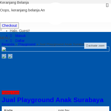
Keranjang Belanja
Kontak Kami
Oops, keranjang belanja Anda kosong!
0
Checkout
Halo, Guest!
Masuk
MENU
Daftar
Beranda
»
Playground
»
Jual Playground Anak Surabaya
activate zoom
Paling Laris
Jual Playground Anak Surabaya
Kode
pgn fav