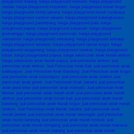
playground malang
,
harga playground manado
,
harga playground
medan
,
harga playground mojokerto
,
harga playground murah bogor
,
harga playground murah jakarta
,
harga playground murah surabaya
,
harga playground outdoor jakarta
,
harga playground palangkaraya
,
harga playground palembang
,
harga playground palu
,
harga
playground papua
,
harga playground pasuruan
,
harga playground
probolinggo
,
harga playground purworejo
,
harga playground
samarinda
,
harga playground semarang
,
harga playground sidoarjo
,
harga playground sulawesi
,
harga playground taman bogor
,
harga
playground tanggerang
,
harga playground tarakan
,
harga playground
tuban
,
harga playgrounnd papua
,
harga seluncuran anak murah ambon
,
harga seluncuran anak murah papua
,
jual perosotan ambon
,
jual
perosotan anak ambon
,
Jual Perosotan Anak Bali
,
jual perosotan anak
balikpapan
,
Jual Perosotan Anak Bandung
,
Jual Perosotan anak Bogor
,
jual perosotan anak bojonegoro
,
jual perosotan anak cirebon
,
jual
perosotan anak gresik
,
Jual Perosotan Anak Jakarta
,
jual perosotan
anak jawa timur
,
jual perosotan anak manado
,
Jual perosotan Anak
Medan
,
jual perosotan anak murah aceh
,
jual perosotan anak murah
ambon
,
jual perosotan anak murah bali
,
jual perosotan anak murah
bandung
,
jual perosotan anak murah bogor
,
jual perosotan anak murah
cirebon
,
Jual Perosotan Anak Murah Jakarta
,
jual perosotan anak
murah jember
,
jual perosotan anak murah lamongan
,
jual perosotan
anak murah lampung
,
jual perosotan anak murah lombok
,
jual
perosotan anak murah lumajang
,
jual perosotan anak murah makasar
,
jual perosotan anak murah malang
,
jual perosotan anak murah