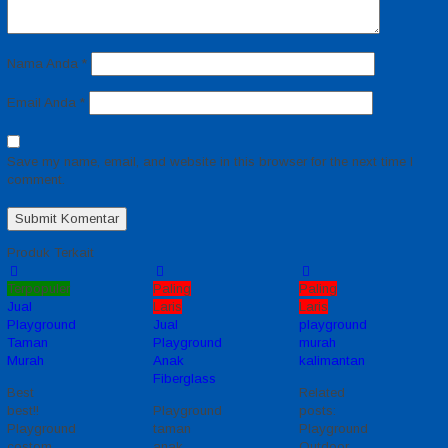
Nama Anda
*
Email Anda
*
Save my name, email, and website in this browser for the next time I
comment.
Produk Terkait
Terpopuler
Paling
Paling
Jual
Laris
Laris
Playground
Jual
playground
Taman
Playground
murah
Murah
Anak
kalimantan
Fiberglass
Best
Related
best!!
Playground
posts:
Playground
taman
Playground
costom
anak
Outdoor