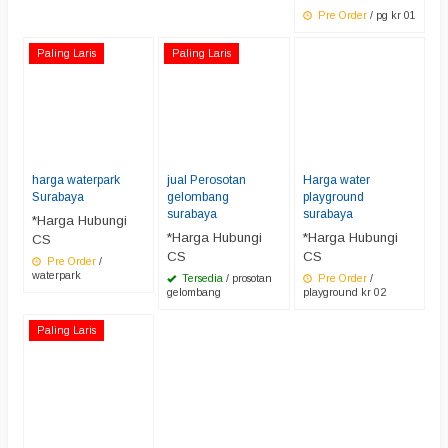
Pre Order
/ pg kr 01
Paling Laris
Paling Laris
harga waterpark
jual Perosotan
Harga water
Surabaya
gelombang
playground
surabaya
surabaya
*Harga Hubungi
*Harga Hubungi
*Harga Hubungi
CS
CS
CS
Pre Order
/
waterpark
Tersedia
/ prosotan
Pre Order
/
gelombang
playground kr 02
Paling Laris