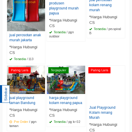
produsen
kolam renang
playground murah
murah
papua
*Harga Hubungi
*Harga Hubungi
CS
CS
Tersedia
/ prs spiral
Tersedia
/ pgn
B
jual perosotan anak
outdoor
murah jakarta
*Harga Hubungi
CS
Tersedia
/ 113
Paling Laris
Terpopuler
Paling Laris
Sidebar
jual playground
harga playground
taman Bandung
kolam renang papua
Jual Playground
*Harga Hubungi
*Harga Hubungi
Kolam renang
CS
CS
Murah
Pre Order
/ pgn
Tersedia
/ pg kr 02
*Harga Hubungi
taman
CS