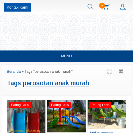
0
Kontak Kami
MENU
Beranda
»
Tags "perosotan anak murah"
Tags
perosotan anak murah
Paling Laris
Paling Laris
Paling Laris
jual perosotan