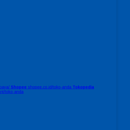
baya/
Shopee
shopee.co.id/toko-anda
Tokopedia
ant/toko-anda