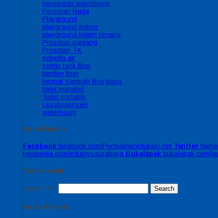
perosotan waterboom
Perostan Naga
Playground
playground indoor
playground kolam renang
Prosotan panjang
Prosotan TK
sepeda air
septic tank fiber
tandon fiber
tempat sampah fiberglass
toilet portabel
Toilet portable
Uncategorized
waterboom
Social Media
Facebook
facebook.com/Permainanedukasi.net
Twitter
twitt
tokopedia.com/edutoyssurabaya
Bukalapak
bukalapak.com/l
Testimonial
Search for:
Recent Posts