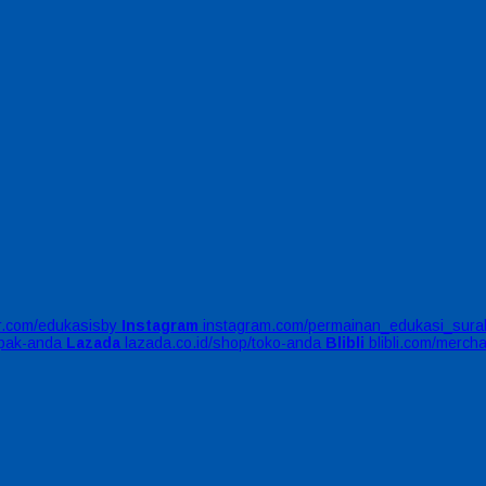
er.com/edukasisby
Instagram
instagram.com/permainan_edukasi_sura
apak-anda
Lazada
lazada.co.id/shop/toko-anda
Blibli
blibli.com/merch