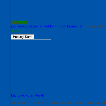
Terpopuler
jual aneka permainan outdoor murah kalimantan
*Harga Hubun
Tersedia
/ PO
Hubungi Kami
Mangkok Putar Murah
menerima pesanan permainan tk murah ,mangkok putar yang bis