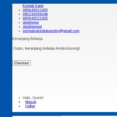
Kontak Kami
085643522435
085230550048
085643522435
oketheme
okethemeid
permainanedukasisby@gmail.com
Keranjang Belanja
Oops, keranjang belanja Anda kosong!
Checkout
Halo, Guest!
Masuk
Daftar