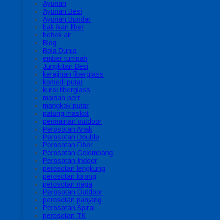
Ayunan
Ayunan Besi
Ayunan Bundar
bak ikan fiber
bebek air
Blog
Bola Dunia
ember tumpah
Jungkitan Besi
kerajinan fiberglass
komedi putar
kursi fiberglass
mainan perr
mangkok putar
patung maskot
permainan outdoor
Perosotan Anak
Perosotan Double
Perosotan Fiber
Perosotan Gelombang
Perosotan Indoor
perosotan lengkung
perosotan lorong
perosotan naga
Perosotan Outdoor
perosotan panjang
Perosotan Spiral
perosotan TK