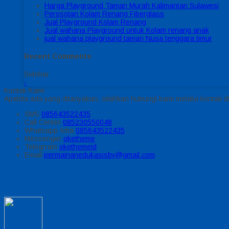
Harga Playground Taman Murah Kalimantan Sulawesi
Perosotan Kolam Renang Fiberglass
Jual Playground Kolam Renang
Jual wahana Playground untuk Kolam renang anak
jual wahana playground taman Nusa tenggara timur
Recent Comments
Sidebar
-
Kontak Kami
Apabila ada yang ditanyakan, silahkan hubungi kami melalui kontak di
SMS
085643522435
Call Center
085230550048
Whatsapp
Icha
085643522435
Messenger
oketheme
Telegrram
okethemeid
Email
permainanedukasisby@gmail.com