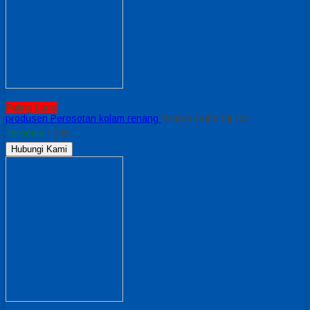
Paling Laris
produsen Perosotan kolam renang
*Harga Hubungi CS
Tersedia
/ 108
Hubungi Kami