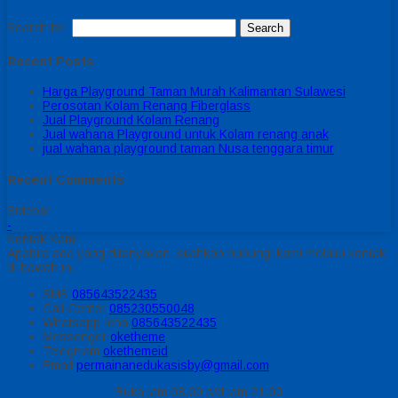
Search for:
Recent Posts
Harga Playground Taman Murah Kalimantan Sulawesi
Perosotan Kolam Renang Fiberglass
Jual Playground Kolam Renang
Jual wahana Playground untuk Kolam renang anak
jual wahana playground taman Nusa tenggara timur
Recent Comments
Sidebar
-
Kontak Kami
Apabila ada yang ditanyakan, silahkan hubungi kami melalui kontak
di bawah ini.
SMS
085643522435
Call Center
085230550048
Whatsapp
Icha
085643522435
Messenger
oketheme
Telegrram
okethemeid
Email
permainanedukasisby@gmail.com
Buka jam 08.00 s/d jam 21.00