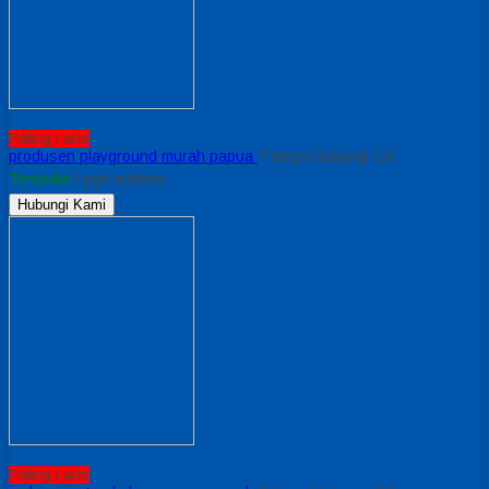
Paling Laris
produsen playground murah papua
*Harga Hubungi CS
Tersedia
/ pgn outdoor
Hubungi Kami
Paling Laris