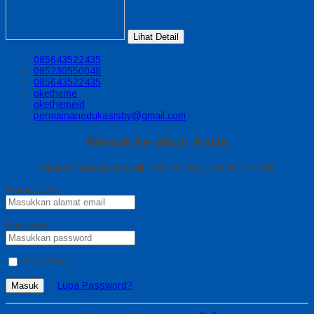
Lihat Detail
085643522435
085230550048
085643522435
oketheme
okethemeid
permainanedukasisby@gmail.com
Masuk ke akun Anda
Selamat datang kembali, silahkan login ke akun Anda.
Alamat Email
Password
Ingat Saya
Lupa Password?
Masuk