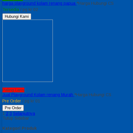
harga playground kolam renang papua
*Harga Hubungi CS
Tersedia
/ pg kr 02
Hubungi Kami
Paling Laris
Jual Playground Kolam renang Murah
*Harga Hubungi CS
Pre Order
/ pg kr 01
Pre Order
1
2
3
Selanjutnya
Tutup Sidebar
Kategori Produk