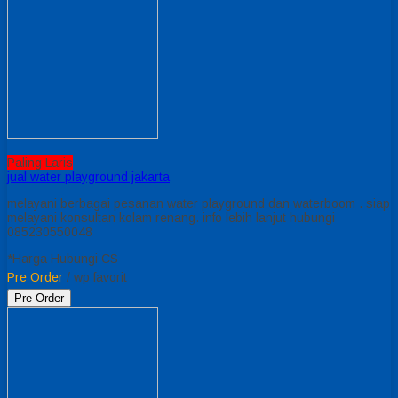
Paling Laris
jual water playground jakarta
melayani berbagai pesanan water playground dan waterboom . siap
melayani konsultan kolam renang. info lebih lanjut hubungi
085230550048
*Harga Hubungi CS
Pre Order
/ wp favorit
Pre Order