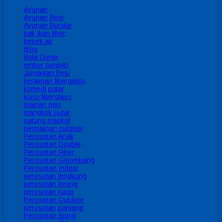
Ayunan
Ayunan Besi
Ayunan Bundar
bak ikan fiber
bebek air
Blog
Bola Dunia
ember tumpah
Jungkitan Besi
kerajinan fiberglass
komedi putar
kursi fiberglass
mainan perr
mangkok putar
patung maskot
permainan outdoor
Perosotan Anak
Perosotan Double
Perosotan Fiber
Perosotan Gelombang
Perosotan Indoor
perosotan lengkung
perosotan lorong
perosotan naga
Perosotan Outdoor
perosotan panjang
Perosotan Spiral