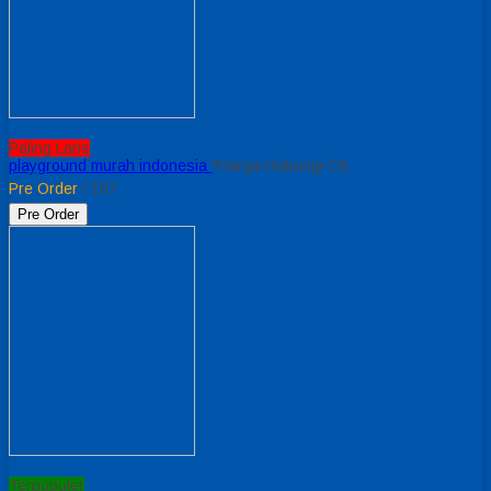
Paling Laris
playground murah indonesia
*Harga Hubungi CS
Pre Order
/ 107
Pre Order
Terpopuler