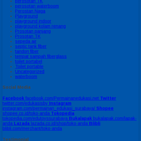
perosotan TK
perosotan waterboom
Perostan Naga
Playground
playground indoor
playground kolam renang
Prosotan panjang
Prosotan TK
sepeda air
septic tank fiber
tandon fiber
tempat sampah fiberglass
toilet portabel
Toilet portable
Uncategorized
waterboom
Social Media
Facebook
facebook.com/Permainanedukasi.net
Twitter
twitter.com/edukasisby
Instagram
instagram.com/permainan_edukasi_surabaya/
Shopee
shopee.co.id/toko-anda
Tokopedia
tokopedia.com/edutoyssurabaya
Bukalapak
bukalapak.com/lapak-
anda
Lazada
lazada.co.id/shop/toko-anda
Blibli
blibli.com/merchant/toko-anda
Testimonial