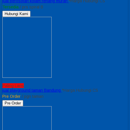
jual perosotan kolam renang murah
*Harga Hubungi CS
Tersedia
/ prs spiral B
Hubungi Kami
Paling Laris
jual playground taman Bandung
*Harga Hubungi CS
Pre Order
/ pgn taman
Pre Order