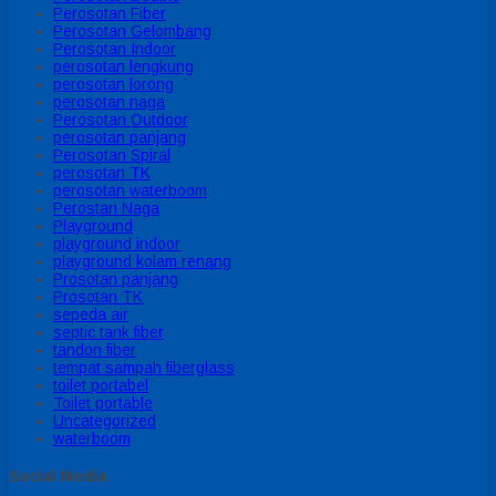
Perosotan Fiber
Perosotan Gelombang
Perosotan Indoor
perosotan lengkung
perosotan lorong
perosotan naga
Perosotan Outdoor
perosotan panjang
Perosotan Spiral
perosotan TK
perosotan waterboom
Perostan Naga
Playground
playground indoor
playground kolam renang
Prosotan panjang
Prosotan TK
sepeda air
septic tank fiber
tandon fiber
tempat sampah fiberglass
toilet portabel
Toilet portable
Uncategorized
waterboom
Social Media