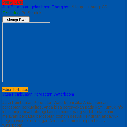
Paling Laris
Jual Perosotan gelombang Fiberglass
*Harga Hubungi CS
Tersedia
/ PrsSendok
Hubungi Kami
Edisi Terbatas
Jasa Pembuatan Perosotan Waterboom
Jasa Pembuatan Perosotan Waterboom Jika Anda mencari
perosotan berkualitas, Anda bisa percayakan pada kami, untuk info
lebih lanjut bisa hubungi kami di nomer yang sudah ada. kami
melayani berbagai perosotan costom sesuai keinginan anda.Yuk
segera wujudkan keingan Anda untuk membangun bisnis
waterboom.