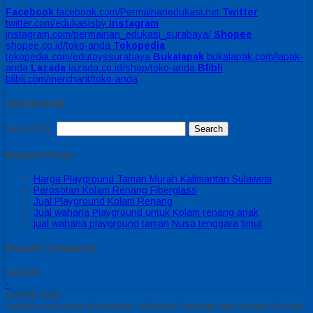
Facebook
facebook.com/Permainanedukasi.net
Twitter
twitter.com/edukasisby
Instagram
instagram.com/permainan_edukasi_surabaya/
Shopee
shopee.co.id/toko-anda
Tokopedia
tokopedia.com/edutoyssurabaya
Bukalapak
bukalapak.com/lapak-
anda
Lazada
lazada.co.id/shop/toko-anda
Blibli
blibli.com/merchant/toko-anda
Testimonial
Search for:
Recent Posts
Harga Playground Taman Murah Kalimantan Sulawesi
Perosotan Kolam Renang Fiberglass
Jual Playground Kolam Renang
Jual wahana Playground untuk Kolam renang anak
jual wahana playground taman Nusa tenggara timur
Recent Comments
Sidebar
-
Kontak Kami
Apabila ada yang ditanyakan, silahkan hubungi kami melalui kontak