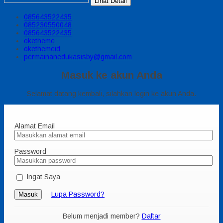
Lihat Detail
085643522435
085230550048
085643522435
oketheme
okethemeid
permainanedukasisby@gmail.com
Masuk ke akun Anda
Selamat datang kembali, silahkan login ke akun Anda.
Alamat Email
Password
Ingat Saya
Lupa Password?
Masuk
Belum menjadi member?
Daftar