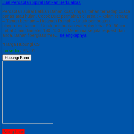
Jual Perosotan Spiral Batikan Berkualitas
Perosotan spiral Batikan Bahan kuat, ringan, tahan terhadap cuaca
panas atau hujan. Cocok Buat permainan di area : – kolam renang
– Taman bermain – Halaman Rumah – Untuk pembuatan
playground taman – Untuk pembuatan waterplay lebar 50 -60 cm
Tebal 4 mm diameter 140- 150 cm Menerima segala request dari
anda. Bahan fiberglass free…
selengkapnya
*Harga Hubungi CS
Tersedia
/ PNJ01
Hubungi Kami
Paling Laris