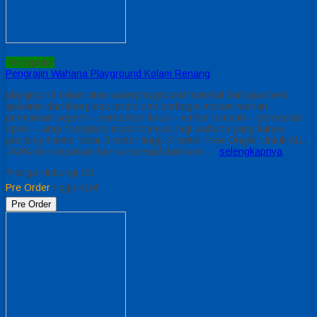
Terpopuler
Pengrajin Wahana Playground Kolam Renang
playground kolam atau waterplayground material dari pipa besi
galvanis dan fiberglass terdiri dari berbagai macam wahan
permainan seperti – perosotan lurus – ember tumpah – perosotan
spiral – atap fiberglass masih banyak lagi wahana yang lainya.
panjang 4meter lebar 3 meter tinggi 3 meter Free Ongkir Untuk ALL
JAWA dan dapatkan bonus spesial dari kami….
selengkapnya
*Harga Hubungi CS
Pre Order
/ pgn KLM
Pre Order