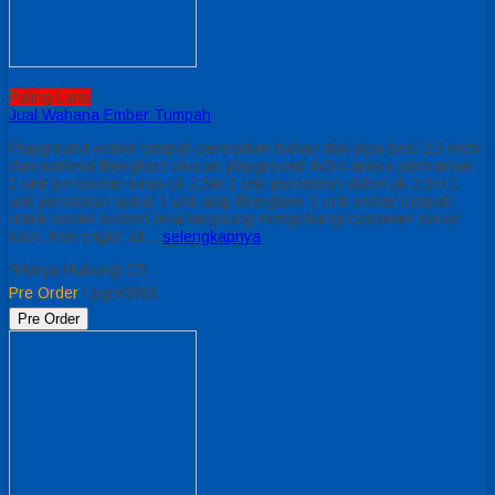
Paling Laris
Jual Wahana Ember Tumpah
Playground ember tumpah perosotan bahan dari pipa besi 2,5 inchi
dan material fiberglass ukuran playground 4x5m aneka permainan :
2 unit perosotan lurus uk 2,5m 1 unit perosotan dobel uk 2,5m 1
unit perosotan spiral 1 unit atap fiberglass 1 unit ember tumpah
untuk model custom bisa langsung mengubungi customer servic
kami. free ongkir all…
selengkapnya
*Harga Hubungi CS
Pre Order
/ pgnKR03
Pre Order