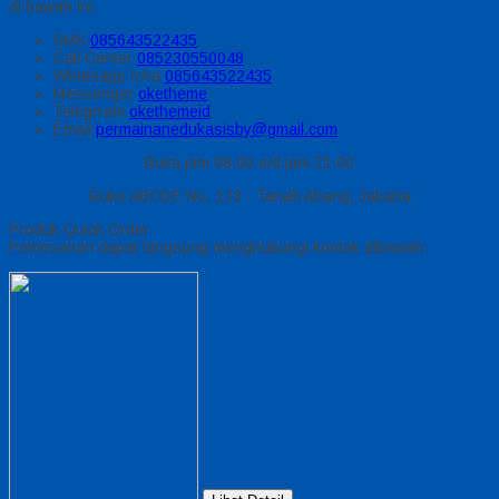
di bawah ini.
SMS
085643522435
Call Center
085230550048
Whatsapp
Icha
085643522435
Messenger
oketheme
Telegrram
okethemeid
Email
permainanedukasisby@gmail.com
Buka jam 08.00 s/d jam 21.00
Ruko ABCDE No. 123 - Tanah Abang, Jakarta
Produk Quick Order
Pemesanan dapat langsung menghubungi kontak dibawah: