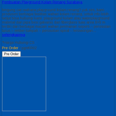
Pembuatan Playground Kolam Renang Surabaya
bingung cari wahana playground kolam renang? yuk sini, kami
produsen berbagai fasilitas wahan kolam renang, untuk info lebih
lanjut bisa hubungi kami. playground kolam atau waterplayground
material dari pipa besi galvanis dan fiberglass luas area 8×5 m
terdiri dari berbagai macam wahan permainan seperti – perosotan
lurus – ember tumpah – perosotan spiral – terowongan…
selengkapnya
*Harga Hubungi CS
Pre Order
/ pgnKR02
Pre Order