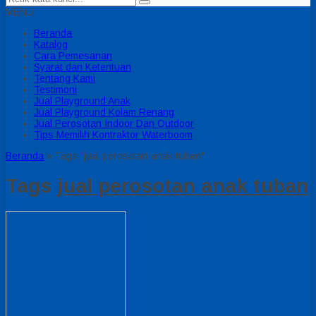
MENU
Beranda
Katalog
Cara Pemesanan
Syarat dan Ketentuan
Tentang Kami
Testimoni
Jual Playground Anak
Jual Playground Kolam Renang
Jual Perosotan Indoor Dan Outdoor
Tips Memilih Kontraktor Waterboom
Beranda
»
Tags "jual perosotan anak tuban"
Tags
jual perosotan anak tuban