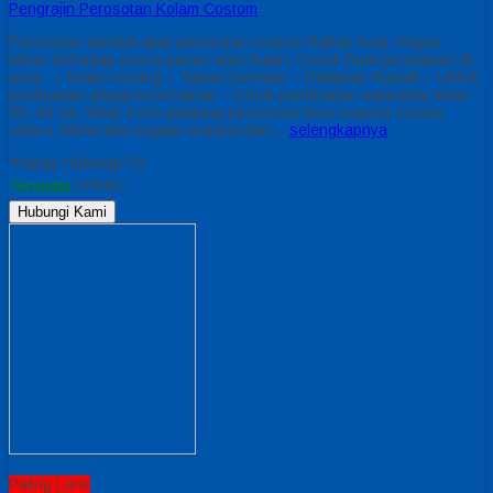
Pengrajin Perosotan Kolam Costom
Perosotan sendok atau perosotan costom Bahan kuat, ringan,
tahan terhadap cuaca panas atau hujan. Cocok Buat permainan di
area : – kolam renang – Taman bermain – Halaman Rumah – Untuk
pembuatan playground taman – Untuk pembuatan waterplay lebar
50 -60 cm Tebal 4 mm panjang perosotan bisa request sesuai
selera. Menerima segala request dari…
selengkapnya
*Harga Hubungi CS
Tersedia
/ PRSC
Hubungi Kami
Paling Laris