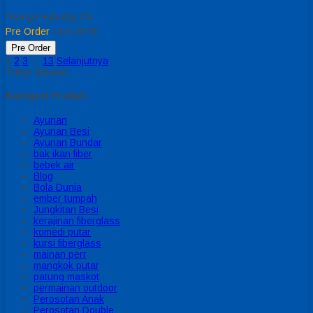
*Harga Hubungi CS
Pre Order
/ prs WTB
Pre Order
1
2
3
…
13
Selanjutnya
Tutup Sidebar
Kategori Produk
Ayunan
Ayunan Besi
Ayunan Bundar
bak ikan fiber
bebek air
Blog
Bola Dunia
ember tumpah
Jungkitan Besi
kerajinan fiberglass
komedi putar
kursi fiberglass
mainan perr
mangkok putar
patung maskot
permainan outdoor
Perosotan Anak
Perosotan Double