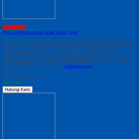
Paling Laris
Produsen Perosotan Anak Jawa Timur
Produsen Perosotan Anak Jawa Timur Perosotan anak fiberglass
Bahan kuat, ringan, tahan terhadap cuaca panas atau hujan. Cocok
Buat permainan di area : – kolam renang – Taman bermain –
Halaman Rumah – Untuk pembuatan playground taman – Untuk
pembuatan waterplay Ukuran panjang mulai 1,5 meter 2 meter 2,5
meter Lebar @45 cm Tebal 4…
selengkapnya
*Harga Hubungi CS
Tersedia
/ -
Hubungi Kami