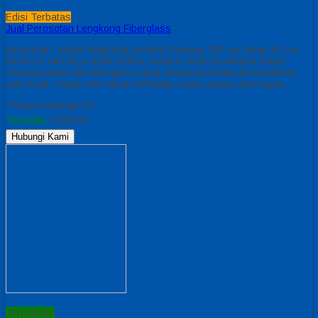
Edisi Terbatas
Jual Perosotan Lengkong Fiberglass
perosotan model lengkong pendek Panjang 250 cm Lebar 50 cm
tebal 5-6 mm bisa untuk indoor, outdoor atau di wahana kolam
renang bahan dari fiberglass yang mempunyai banyak kelebihan
yaitu kuat, ringan dan tahan terhadap cuaca panas dan hujan.
*Harga Hubungi CS
Tersedia
/ PRSL01
Hubungi Kami
Terpopuler