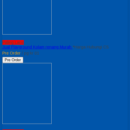
Paling Laris
Jual Playground Kolam renang Murah
*Harga Hubungi CS
Pre Order
/ pg kr 01
Pre Order