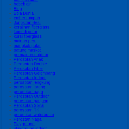
bebek air
Blog
Bola Dunia
ember tumpah
Jungkitan Besi
kerajinan fiberglass
komedi putar
kursi fiberglass
mainan perr
mangkok putar
patung maskot
permainan outdoor
Perosotan Anak
Perosotan Double
Perosotan Fiber
Perosotan Gelombang
Perosotan Indoor
perosotan lengkung
perosotan lorong
perosotan naga
Perosotan Outdoor
perosotan panjang
Perosotan Spiral
perosotan TK
perosotan waterboom
Perostan Naga
Playground
playground indoor