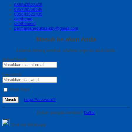
085643522435
085230550048
085643522435
oketheme
okethemeid
permainanedukasisby@gmail.com
Masuk ke akun Anda
Selamat datang kembali, silahkan login ke akun Anda.
Alamat Email
Password
Ingat Saya
Lupa Password?
Masuk
Belum menjadi member?
Daftar
Chat via Whatsapp