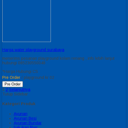
Harga water playground surabaya
menerims pesanan playground kolam renang , info lebih lanjut
hubungi 085230550048
*Harga Hubungi CS
Pre Order
/ playground kr 02
Pre Order
1
2
Selanjutnya
Tutup Sidebar
Kategori Produk
Ayunan
Ayunan Besi
Ayunan Bundar
bak ikan fiber