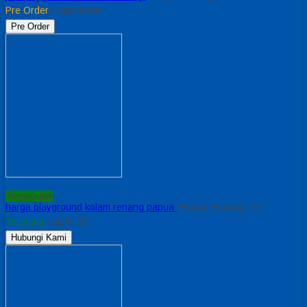
Pre Order
/ pgn taman
Pre Order
Terpopuler
harga playground kolam renang papua
*Harga Hubungi CS
Tersedia
/ pg kr 02
Hubungi Kami