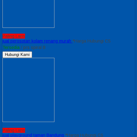
Paling Laris
jual perosotan kolam renang murah
*Harga Hubungi CS
Tersedia
/ prs spiral B
Hubungi Kami
Paling Laris
jual playground taman Bandung
*Harga Hubungi CS