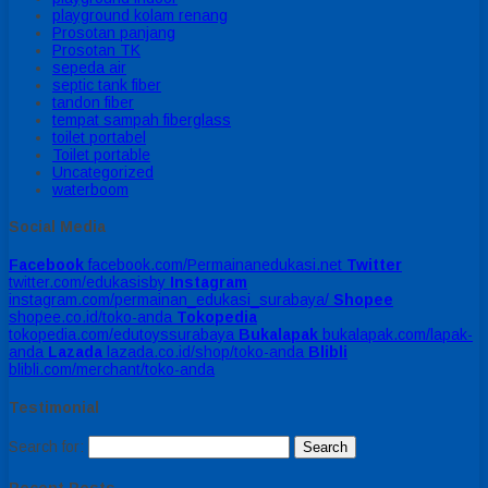
playground kolam renang
Prosotan panjang
Prosotan TK
sepeda air
septic tank fiber
tandon fiber
tempat sampah fiberglass
toilet portabel
Toilet portable
Uncategorized
waterboom
Social Media
Facebook
facebook.com/Permainanedukasi.net
Twitter
twitter.com/edukasisby
Instagram
instagram.com/permainan_edukasi_surabaya/
Shopee
shopee.co.id/toko-anda
Tokopedia
tokopedia.com/edutoyssurabaya
Bukalapak
bukalapak.com/lapak-
anda
Lazada
lazada.co.id/shop/toko-anda
Blibli
blibli.com/merchant/toko-anda
Testimonial
Search for:
Recent Posts