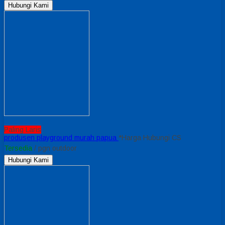
Hubungi Kami
Paling Laris
produsen playground murah papua
*Harga Hubungi CS
Tersedia
/ pgn outdoor
Hubungi Kami