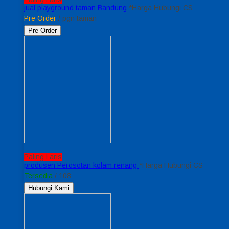
jual playground taman Bandung
*Harga Hubungi CS
Pre Order
/ pgn taman
Pre Order
Paling Laris
produsen Perosotan kolam renang
*Harga Hubungi CS
Tersedia
/ 108
Hubungi Kami