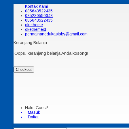
Kontak Kami
085643522435
085230550048
085643522435
oketheme
okethemeid
permainanedukasisby@gmail.com
Keranjang Belanja
Oops, keranjang belanja Anda kosong!
Checkout
Halo, Guest!
Masuk
Daftar