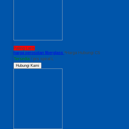
Paling Laris
harga perosotan fiberglass
*Harga Hubungi CS
Tersedia
/ prs spiral L
Hubungi Kami