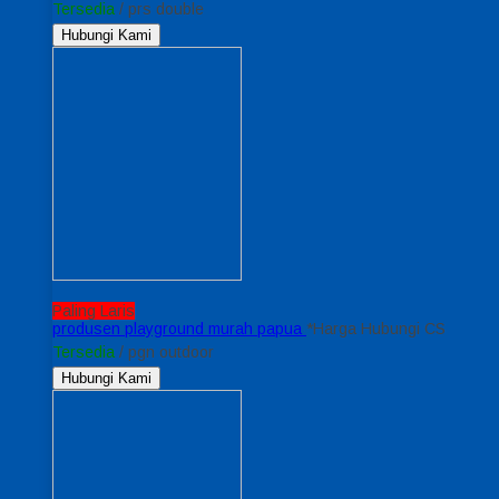
Tersedia
/ prs double
Hubungi Kami
Paling Laris
produsen playground murah papua
*Harga Hubungi CS
Tersedia
/ pgn outdoor
Hubungi Kami