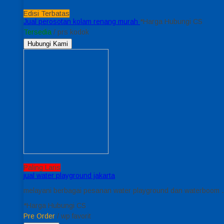
Edisi Terbatas
Jual perosotan kolam renang murah
*Harga Hubungi CS
Tersedia
/ prs kodok
Hubungi Kami
Paling Laris
jual water playground jakarta
melayani berbagai pesanan water playground dan waterboom . 
*Harga Hubungi CS
Pre Order
/ wp favorit