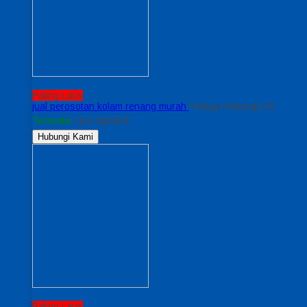
Paling Laris
jual perosotan kolam renang murah
*Harga Hubungi CS
Tersedia
/ prs spiral B
Hubungi Kami
Paling Laris