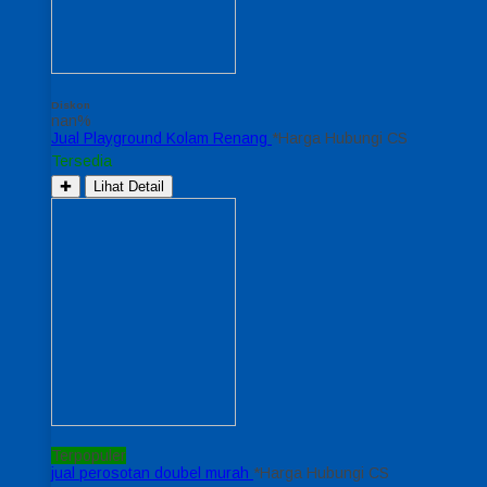
Diskon
nan%
Jual Playground Kolam Renang
*Harga Hubungi CS
Tersedia
✚
Lihat Detail
Terpopuler
jual perosotan doubel murah
*Harga Hubungi CS