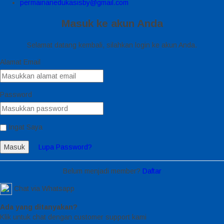
permainanedukasisby@gmail.com
Masuk ke akun Anda
Selamat datang kembali, silahkan login ke akun Anda.
Alamat Email
Password
Ingat Saya
Masuk
Lupa Password?
Belum menjadi member?
Daftar
Chat via Whatsapp
Ada yang ditanyakan?
Klik untuk chat dengan customer support kami