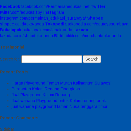
Facebook
facebook.com/Permainanedukasi.net
Twitter
twitter.com/edukasisby
Instagram
instagram.com/permainan_edukasi_surabaya/
Shopee
shopee.co.id/toko-anda
Tokopedia
tokopedia.com/edutoyssurabaya
Bukalapak
bukalapak.com/lapak-anda
Lazada
lazada.co.id/shop/toko-anda
Blibli
blibli.com/merchant/toko-anda
Testimonial
Search for:
Recent Posts
Harga Playground Taman Murah Kalimantan Sulawesi
Perosotan Kolam Renang Fiberglass
Jual Playground Kolam Renang
Jual wahana Playground untuk Kolam renang anak
jual wahana playground taman Nusa tenggara timur
Recent Comments
Sidebar