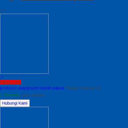
Paling Laris
produsen playground murah papua
*Harga Hubungi CS
Tersedia
/ pgn outdoor
Hubungi Kami