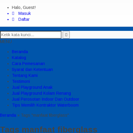
Halo, Guest!
Masuk
Daftar
MENU
Beranda
Katalog
Cara Pemesanan
Syarat dan Ketentuan
Tentang Kami
Testimoni
Jual Playground Anak
Jual Playground Kolam Renang
Jual Perosotan Indoor Dan Outdoor
Tips Memilih Kontraktor Waterboom
Beranda
»
Tags "manfaat fiberglass"
Tags
manfaat fiberglass