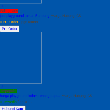
Paling Laris
jual playground taman Bandung
*Harga Hubungi CS
Pre Order
/ pgn taman
Pre Order
Terpopuler
harga playground kolam renang papua
*Harga Hubungi CS
Tersedia
/ pg kr 02
Hubungi Kami