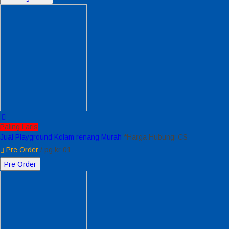
Paling Laris
Jual Playground Kolam renang Murah
*Harga Hubungi CS
Pre Order
/ pg kr 01
Pre Order