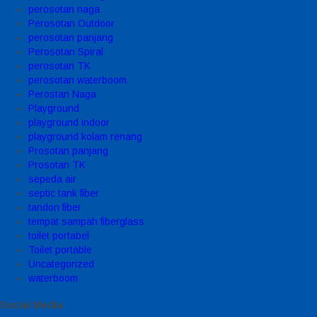
perosotan naga
Perosotan Outdoor
perosotan panjang
Perosotan Spiral
perosotan TK
perosotan waterboom
Perostan Naga
Playground
playground indoor
playground kolam renang
Prosotan panjang
Prosotan TK
sepeda air
septic tank fiber
tandon fiber
tempat sampah fiberglass
toilet portabel
Toilet portable
Uncategorized
waterboom
Social Media