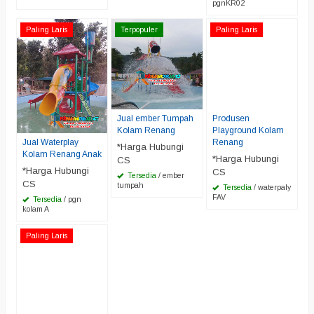
pgnKR02
Paling Laris
Terpopuler
Paling Laris
Jual ember Tumpah
Produsen
Kolam Renang
Playground Kolam
Jual Waterplay
Renang
*Harga Hubungi
Kolam Renang Anak
*Harga Hubungi
CS
*Harga Hubungi
CS
Tersedia
/ ember
CS
tumpah
Tersedia
/ waterpaly
FAV
Tersedia
/ pgn
kolam A
Paling Laris