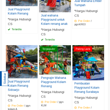
Jual Wahana Ember
Tumpah
Jual Playground
*Harga Hubungi
Kolam Renang
CS
Jual wahana
*Harga Hubungi
Playground untuk
Pre Order
/
Kolam renang anak
CS
pgnKR03
*Harga Hubungi
Tersedia
CS
Tersedia
Terpopuler
Paling Laris
Sidebar
Pengrajin Wahana
Jual Playground
Playground Kolam
Pembuatan
Kolam Renang
Renang
Playground Kolam
Sidoarjo
Renang Surabaya
*Harga Hubungi
*Harga Hubungi
CS
*Harga Hubungi
CS
CS
Pre Order
/ pgn
KLM
Pre Order
/ pgn
Pre Order
/
kolam A