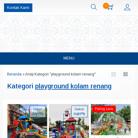
0
Kontak Kami
MENU
Beranda
»
Arsip Kategori "playground kolam renang"
Kategori
playground kolam renang
Paling Laris
Diskon
Diskon
nan%
nan%