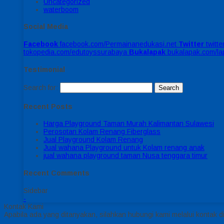
Uncategorized
waterboom
Social Media
Facebook
facebook.com/Permainanedukasi.net
Twitter
twitt
tokopedia.com/edutoyssurabaya
Bukalapak
bukalapak.com/l
Testimonial
Search for:
Recent Posts
Harga Playground Taman Murah Kalimantan Sulawesi
Perosotan Kolam Renang Fiberglass
Jual Playground Kolam Renang
Jual wahana Playground untuk Kolam renang anak
jual wahana playground taman Nusa tenggara timur
Recent Comments
Sidebar
-
Kontak Kami
Apabila ada yang ditanyakan, silahkan hubungi kami melalui kontak di