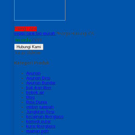
Paling Laris
septic tank bio murah
*Harga Hubungi CS
Tersedia
/ 099
Hubungi Kami
Tutup Sidebar
Kategori Produk
Ayunan
Ayunan Besi
Ayunan Bundar
bak ikan fiber
bebek air
Blog
Bola Dunia
ember tumpah
Jungkitan Besi
kerajinan fiberglass
komedi putar
kursi fiberglass
mainan perr