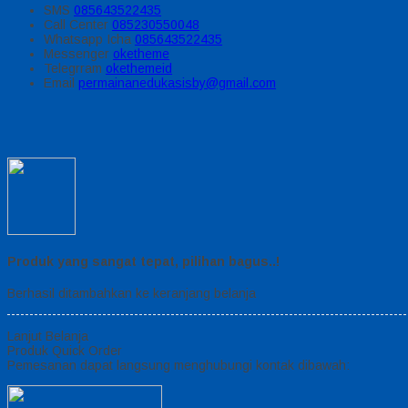
SMS
085643522435
Call Center
085230550048
Whatsapp
Icha
085643522435
Messenger
oketheme
Telegrram
okethemeid
Email
permainanedukasisby@gmail.com
Produk yang sangat tepat, pilihan bagus..!
Berhasil ditambahkan ke keranjang belanja
Lanjut Belanja
Produk Quick Order
Pemesanan dapat langsung menghubungi kontak dibawah: