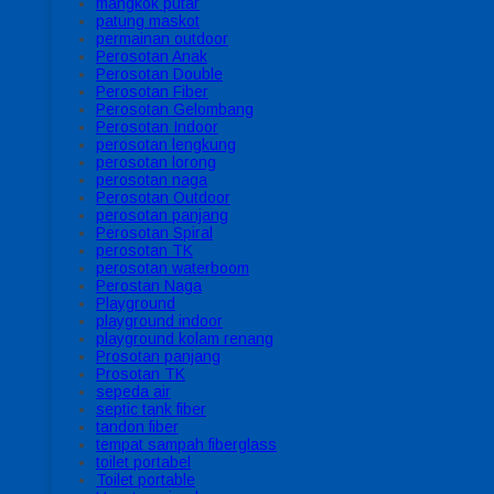
mangkok putar
patung maskot
permainan outdoor
Perosotan Anak
Perosotan Double
Perosotan Fiber
Perosotan Gelombang
Perosotan Indoor
perosotan lengkung
perosotan lorong
perosotan naga
Perosotan Outdoor
perosotan panjang
Perosotan Spiral
perosotan TK
perosotan waterboom
Perostan Naga
Playground
playground indoor
playground kolam renang
Prosotan panjang
Prosotan TK
sepeda air
septic tank fiber
tandon fiber
tempat sampah fiberglass
toilet portabel
Toilet portable