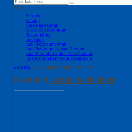
MENU
Beranda
Katalog
Cara Pemesanan
Syarat dan Ketentuan
Tentang Kami
Testimoni
Jual Playground Anak
Jual Playground Kolam Renang
Jual Perosotan Indoor Dan Outdoor
Tips Memilih Kontraktor Waterboom
Beranda
»
Arsip Kategori "septic tank fiber"
Kategori
septic tank fiber