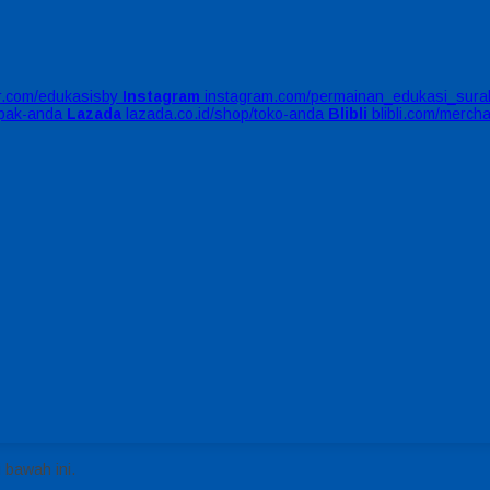
er.com/edukasisby
Instagram
instagram.com/permainan_edukasi_sura
apak-anda
Lazada
lazada.co.id/shop/toko-anda
Blibli
blibli.com/merch
 bawah ini.