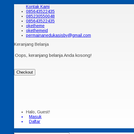
Kontak Kami
085643522435
085230550048
085643522435
oketheme
okethemeid
permainanedukasisby@gmail.com
Keranjang Belanja
Oops, keranjang belanja Anda kosong!
Checkout
Halo, Guest!
Masuk
Daftar