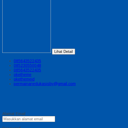
Lihat Detail
085643522435
085230550048
085643522435
oketheme
okethemeid
permainanedukasisby@gmail.com
Alamat Email