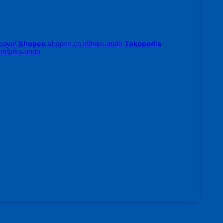
baya/
Shopee
shopee.co.id/toko-anda
Tokopedia
ant/toko-anda