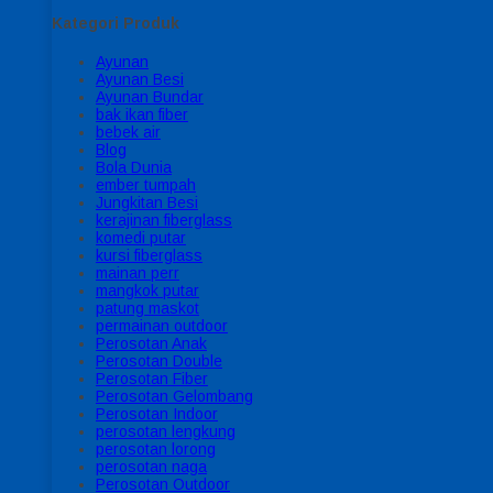
Kategori Produk
Ayunan
Ayunan Besi
Ayunan Bundar
bak ikan fiber
bebek air
Blog
Bola Dunia
ember tumpah
Jungkitan Besi
kerajinan fiberglass
komedi putar
kursi fiberglass
mainan perr
mangkok putar
patung maskot
permainan outdoor
Perosotan Anak
Perosotan Double
Perosotan Fiber
Perosotan Gelombang
Perosotan Indoor
perosotan lengkung
perosotan lorong
perosotan naga
Perosotan Outdoor