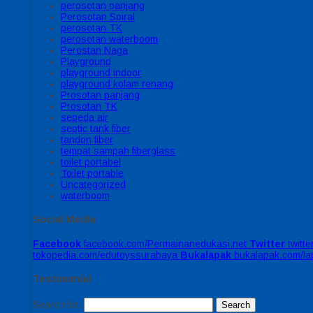
perosotan panjang
Perosotan Spiral
perosotan TK
perosotan waterboom
Perostan Naga
Playground
playground indoor
playground kolam renang
Prosotan panjang
Prosotan TK
sepeda air
septic tank fiber
tandon fiber
tempat sampah fiberglass
toilet portabel
Toilet portable
Uncategorized
waterboom
Social Media
Facebook
facebook.com/Permainanedukasi.net
Twitter
twitt
tokopedia.com/edutoyssurabaya
Bukalapak
bukalapak.com/l
Testimonial
Search for: