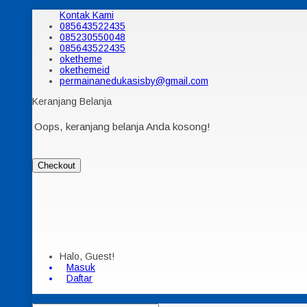
Kontak Kami
085643522435
085230550048
085643522435
oketheme
okethemeid
permainanedukasisby@gmail.com
Keranjang Belanja
Oops, keranjang belanja Anda kosong!
Checkout
Halo, Guest!
Masuk
Daftar