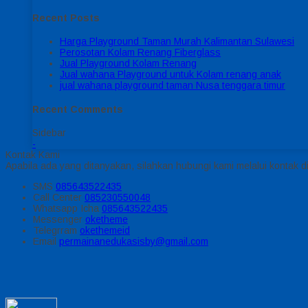
Recent Posts
Harga Playground Taman Murah Kalimantan Sulawesi
Perosotan Kolam Renang Fiberglass
Jual Playground Kolam Renang
Jual wahana Playground untuk Kolam renang anak
jual wahana playground taman Nusa tenggara timur
Recent Comments
Sidebar
-
Kontak Kami
Apabila ada yang ditanyakan, silahkan hubungi kami melalui kontak di
SMS
085643522435
Call Center
085230550048
Whatsapp
Icha
085643522435
Messenger
oketheme
Telegrram
okethemeid
Email
permainanedukasisby@gmail.com