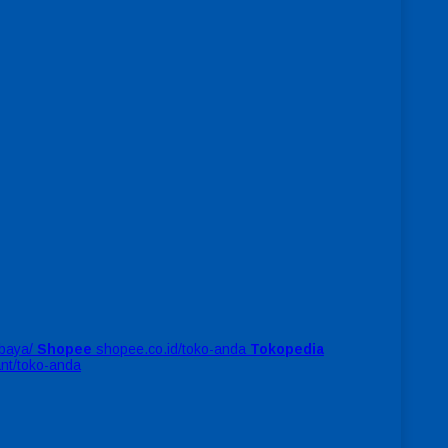
baya/
Shopee
shopee.co.id/toko-anda
Tokopedia
ant/toko-anda