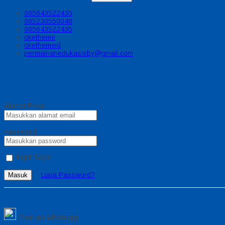
085643522435
085230550048
085643522435
oketheme
okethemeid
permainanedukasisby@gmail.com
Alamat Email
Password
Ingat Saya
Lupa Password?
Masuk
Chat via Whatsapp