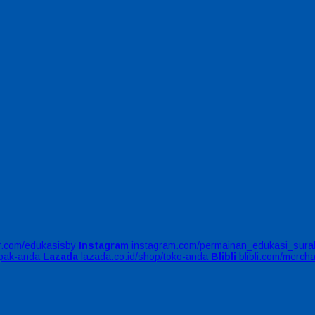
er.com/edukasisby
Instagram
instagram.com/permainan_edukasi_sura
apak-anda
Lazada
lazada.co.id/shop/toko-anda
Blibli
blibli.com/merch