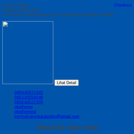
Lanjut Belanja
Checkout
Produk Quick Order
Pemesanan dapat langsung menghubungi kontak dibawah:
Lihat Detail
085643522435
085230550048
085643522435
oketheme
okethemeid
permainanedukasisby@gmail.com
Masuk ke akun Anda