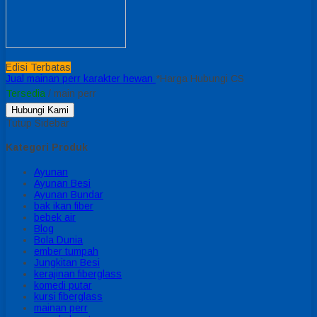
Edisi Terbatas
Jual mainan perr karakter hewan
*Harga Hubungi CS
Tersedia
/ main perr
Hubungi Kami
Tutup Sidebar
Kategori Produk
Ayunan
Ayunan Besi
Ayunan Bundar
bak ikan fiber
bebek air
Blog
Bola Dunia
ember tumpah
Jungkitan Besi
kerajinan fiberglass
komedi putar
kursi fiberglass
mainan perr