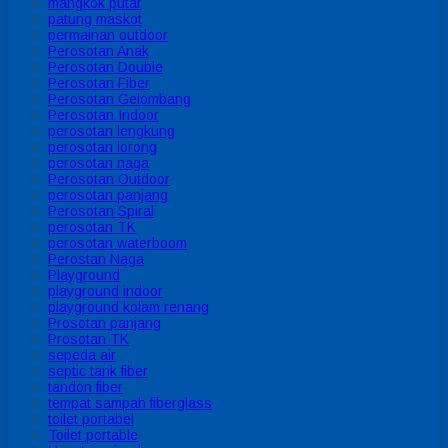
mangkok putar
patung maskot
permainan outdoor
Perosotan Anak
Perosotan Double
Perosotan Fiber
Perosotan Gelombang
Perosotan Indoor
perosotan lengkung
perosotan lorong
perosotan naga
Perosotan Outdoor
perosotan panjang
Perosotan Spiral
perosotan TK
perosotan waterboom
Perostan Naga
Playground
playground indoor
playground kolam renang
Prosotan panjang
Prosotan TK
sepeda air
septic tank fiber
tandon fiber
tempat sampah fiberglass
toilet portabel
Toilet portable