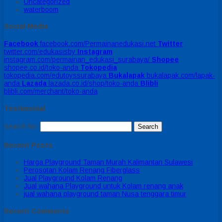
Uncategorized
waterboom
Social Media
Facebook
facebook.com/Permainanedukasi.net
Twitter
twitter.com/edukasisby
Instagram
instagram.com/permainan_edukasi_surabaya/
Shopee
shopee.co.id/toko-anda
Tokopedia
tokopedia.com/edutoyssurabaya
Bukalapak
bukalapak.com/lapak-
anda
Lazada
lazada.co.id/shop/toko-anda
Blibli
blibli.com/merchant/toko-anda
Testimonial
Search for:
Recent Posts
Harga Playground Taman Murah Kalimantan Sulawesi
Perosotan Kolam Renang Fiberglass
Jual Playground Kolam Renang
Jual wahana Playground untuk Kolam renang anak
jual wahana playground taman Nusa tenggara timur
Recent Comments