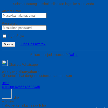
Selamat datang kembali, silahkan login ke akun Anda.
Alamat Email
Password
Ingat Saya
Lupa Password?
Masuk
Belum menjadi member?
Daftar
Chat via Whatsapp
Ada yang ditanyakan?
Klik untuk chat dengan customer support kami
Icha
● online
6285643522435
Icha
● online
Halo, perkenalkan saya
Icha