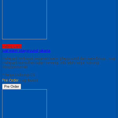
Paling Laris
jual water playground jakarta
melayani berbagai pesanan water playground dan waterboom . siap
melayani konsultan kolam renang. info lebih lanjut hubungi
085230550048
*Harga Hubungi CS
Pre Order
/ wp favorit
Pre Order