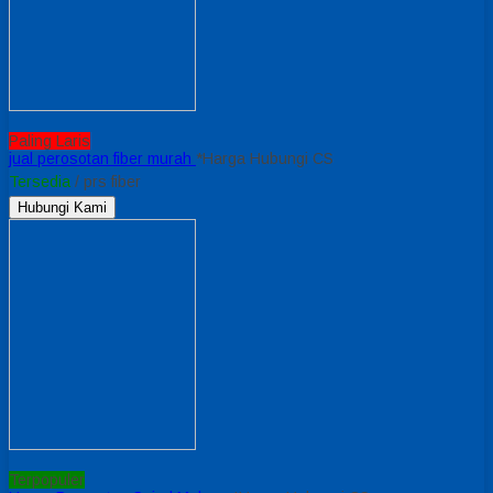
Paling Laris
jual perosotan fiber murah
*Harga Hubungi CS
Tersedia
/ prs fiber
Hubungi Kami
Terpopuler