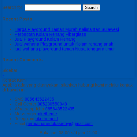
Search for:
Recent Posts
Harga Playground Taman Murah Kalimantan Sulawesi
Perosotan Kolam Renang Fiberglass
Jual Playground Kolam Renang
Jual wahana Playground untuk Kolam renang anak
jual wahana playground taman Nusa tenggara timur
Recent Comments
Sidebar
-
Kontak Kami
Apabila ada yang ditanyakan, silahkan hubungi kami melalui kontak
di bawah ini.
SMS
085643522435
Call Center
085230550048
Whatsapp
Icha
085643522435
Messenger
oketheme
Telegrram
okethemeid
Email
permainanedukasisby@gmail.com
Buka jam 08.00 s/d jam 21.00