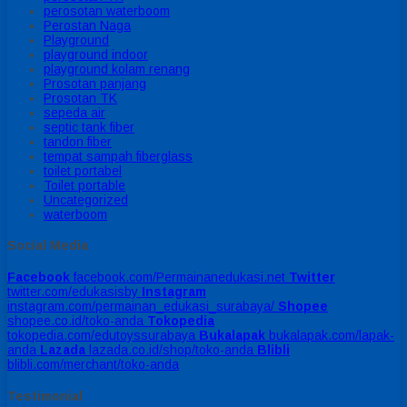
perosotan waterboom
Perostan Naga
Playground
playground indoor
playground kolam renang
Prosotan panjang
Prosotan TK
sepeda air
septic tank fiber
tandon fiber
tempat sampah fiberglass
toilet portabel
Toilet portable
Uncategorized
waterboom
Social Media
Facebook
facebook.com/Permainanedukasi.net
Twitter
twitter.com/edukasisby
Instagram
instagram.com/permainan_edukasi_surabaya/
Shopee
shopee.co.id/toko-anda
Tokopedia
tokopedia.com/edutoyssurabaya
Bukalapak
bukalapak.com/lapak-
anda
Lazada
lazada.co.id/shop/toko-anda
Blibli
blibli.com/merchant/toko-anda
Testimonial