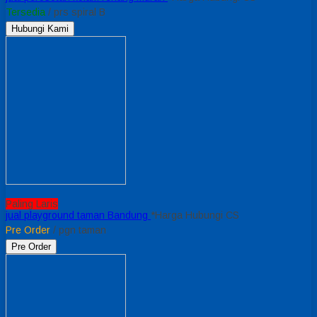
Tersedia
/ prs spiral B
Hubungi Kami
Paling Laris
jual playground taman Bandung
*Harga Hubungi CS
Pre Order
/ pgn taman
Pre Order