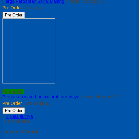
Harga Perosotan Spiral Malang
*Harga Hubungi CS
Pre Order
/ prs spiral
Pre Order
Terpopuler
Perosotan waterboom murah surabaya
*Harga Hubungi CS
Pre Order
/ prs panjang
Pre Order
1
2
Selanjutnya
Tutup Sidebar
Kategori Produk