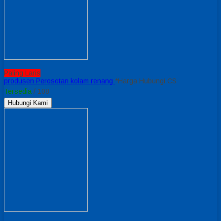
Paling Laris
produsen Perosotan kolam renang
*Harga Hubungi CS
Tersedia
/ 108
Hubungi Kami