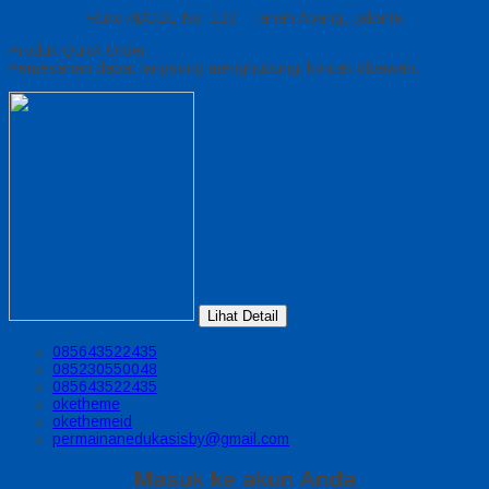
Ruko ABCDE No. 123 - Tanah Abang, Jakarta
Produk Quick Order
Pemesanan dapat langsung menghubungi kontak dibawah:
Lihat Detail
085643522435
085230550048
085643522435
oketheme
okethemeid
permainanedukasisby@gmail.com
Masuk ke akun Anda