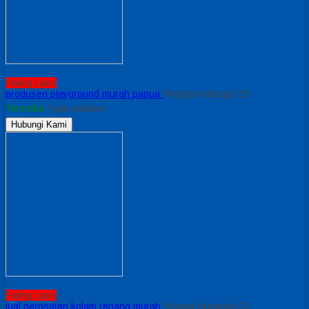
Paling Laris
produsen playground murah papua
*Harga Hubungi CS
Tersedia
/ pgn outdoor
Hubungi Kami
Paling Laris
jual perosotan kolam renang murah
*Harga Hubungi CS