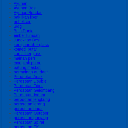
Ayunan
Ayunan Besi
Ayunan Bundar
bak ikan fiber
bebek air
Blog
Bola Dunia
ember tumpah
Jungkitan Besi
kerajinan fiberglass
komedi putar
kursi fiberglass
mainan perr
mangkok putar
patung maskot
permainan outdoor
Perosotan Anak
Perosotan Double
Perosotan Fiber
Perosotan Gelombang
Perosotan Indoor
perosotan lengkung
perosotan lorong
perosotan naga
Perosotan Outdoor
perosotan panjang
Perosotan Spiral
perosotan TK