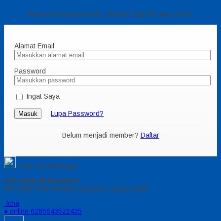
Selamat datang kembali, silahkan login ke akun Anda.
Alamat Email
Password
Ingat Saya
Lupa Password?
Masuk
Belum menjadi member?
Daftar
Chat via Whatsapp
Ada yang ditanyakan?
Klik untuk chat dengan customer support kami
Icha
● online
6285643522435