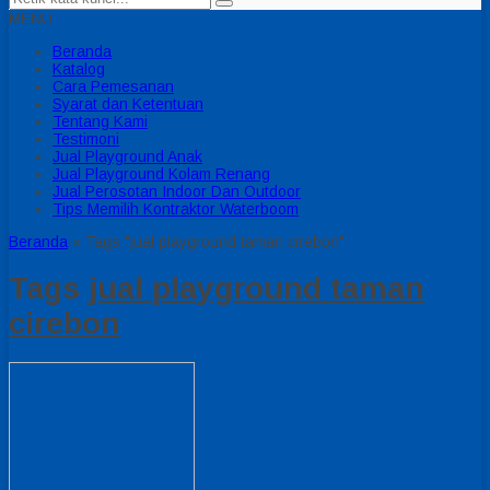
MENU
Beranda
Katalog
Cara Pemesanan
Syarat dan Ketentuan
Tentang Kami
Testimoni
Jual Playground Anak
Jual Playground Kolam Renang
Jual Perosotan Indoor Dan Outdoor
Tips Memilih Kontraktor Waterboom
Beranda
»
Tags "jual playground taman cirebon"
Tags
jual playground taman
cirebon