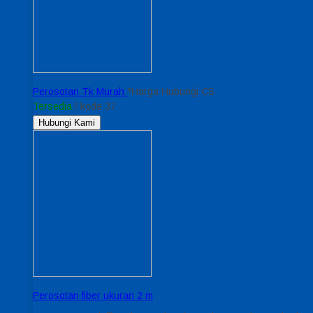
Perosotan Tk Murah
*Harga Hubungi CS
Tersedia
/ kode 37
Hubungi Kami
Perosotan fiber ukuran 2 m