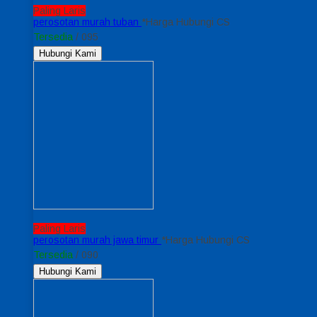
Paling Laris
perosotan murah tuban
*Harga Hubungi CS
Tersedia
/ 095
Hubungi Kami
Paling Laris
perosotan murah jawa timur
*Harga Hubungi CS
Tersedia
/ 090
Hubungi Kami