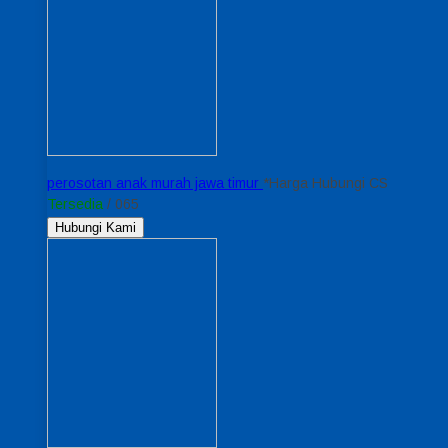
perosotan anak murah jawa timur
*Harga Hubungi CS
Tersedia
/ 065
Hubungi Kami