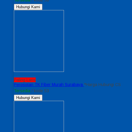
Hubungi Kami
Paling Laris
Perosotan TK Fiber Murah Surabaya
*Harga Hubungi CS
Tersedia
/ kode 53
Hubungi Kami