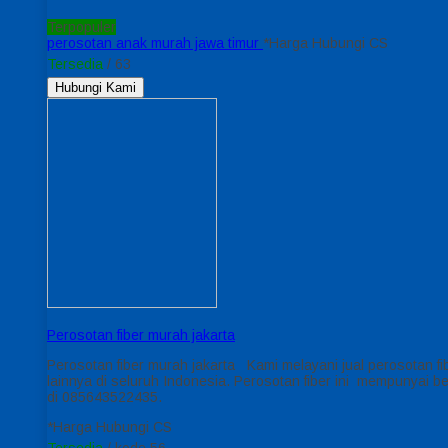
Terpopuler
perosotan anak murah jawa timur
*Harga Hubungi CS
Tersedia
/ 63
Hubungi Kami
Perosotan fiber murah jakarta
Perosotan fiber murah jakarta Kami melayani jual perosotan 
lainnya di seluruh Indonesia. Perosotan fiber ini mempunyai
di 085643522435.
*Harga Hubungi CS
Tersedia
/ kode 56