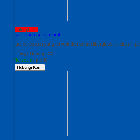
Paling Laris
harga perosotan murah
jual perosotan yang terbuat dari bahan fiberglass , melayani 
*Harga Hubungi CS
Tersedia
/ prs40
Hubungi Kami