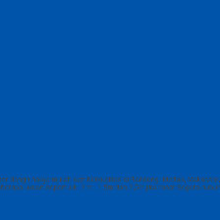
fiber dengn harga murah dan berkualitas di Bandung, Medan, Makassar
 beberapa ukuan seperti uk 2 m , 1,5m dan 2,5m jika minat Segera hu