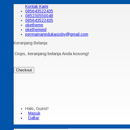
Kontak Kami
085643522435
085230550048
085643522435
oketheme
okethemeid
permainanedukasisby@gmail.com
Keranjang Belanja
Oops, keranjang belanja Anda kosong!
Checkout
Halo, Guest!
Masuk
Daftar