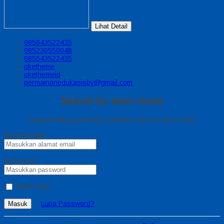
Lihat Detail
085643522435
085230550048
085643522435
oketheme
okethemeid
permainanedukasisby@gmail.com
Masuk ke akun Anda
Selamat datang kembali, silahkan login ke akun Anda.
Alamat Email
Password
Ingat Saya
Lupa Password?
Masuk