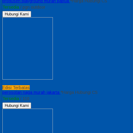
produsen playground murah papua
*Harga Hubungi CS
Tersedia
/ pgn outdoor
Hubungi Kami
Edisi Terbatas
perosotan naga murah jakarta
*Harga Hubungi CS
Tersedia
/ 110
Hubungi Kami