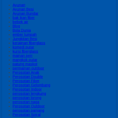
Ayunan
Ayunan Besi
Ayunan Bundar
bak ikan fiber
bebek air
Blog
Bola Dunia
ember tumpah
Jungkitan Besi
kerajinan fiberglass
komedi putar
kursi fiberglass
mainan perr
mangkok putar
patung maskot
permainan outdoor
Perosotan Anak
Perosotan Double
Perosotan Fiber
Perosotan Gelombang
Perosotan Indoor
perosotan lengkung
perosotan lorong
perosotan naga
Perosotan Outdoor
perosotan panjang
Perosotan Spiral