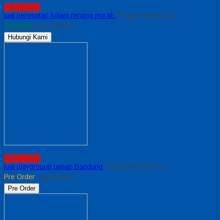
Paling Laris
jual perosotan kolam renang murah
*Harga Hubungi CS
Tersedia
/ prs spiral B
Hubungi Kami
Paling Laris
jual playground taman Bandung
*Harga Hubungi CS
Pre Order
/ pgn taman
Pre Order