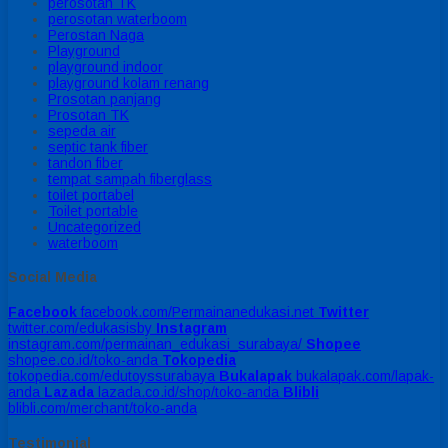
perosotan TK
perosotan waterboom
Perostan Naga
Playground
playground indoor
playground kolam renang
Prosotan panjang
Prosotan TK
sepeda air
septic tank fiber
tandon fiber
tempat sampah fiberglass
toilet portabel
Toilet portable
Uncategorized
waterboom
Social Media
Facebook
facebook.com/Permainanedukasi.net
Twitter
twitter.com/edukasisby
Instagram
instagram.com/permainan_edukasi_surabaya/
Shopee
shopee.co.id/toko-anda
Tokopedia
tokopedia.com/edutoyssurabaya
Bukalapak
bukalapak.com/lapak-
anda
Lazada
lazada.co.id/shop/toko-anda
Blibli
blibli.com/merchant/toko-anda
Testimonial