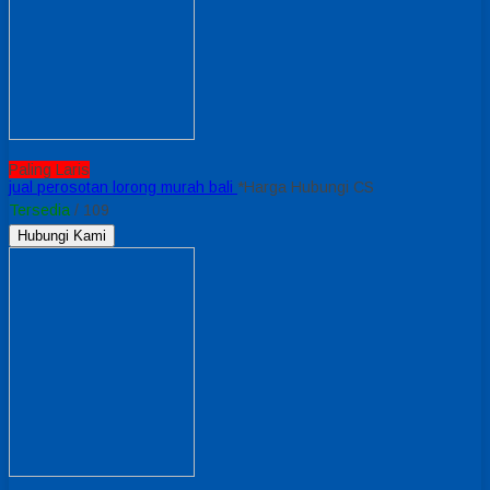
Paling Laris
jual perosotan lorong murah bali
*Harga Hubungi CS
Tersedia
/ 109
Hubungi Kami