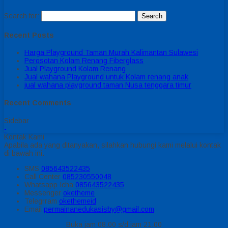
Search for:
Recent Posts
Harga Playground Taman Murah Kalimantan Sulawesi
Perosotan Kolam Renang Fiberglass
Jual Playground Kolam Renang
Jual wahana Playground untuk Kolam renang anak
jual wahana playground taman Nusa tenggara timur
Recent Comments
Sidebar
-
Kontak Kami
Apabila ada yang ditanyakan, silahkan hubungi kami melalui kontak
di bawah ini.
SMS
085643522435
Call Center
085230550048
Whatsapp
Icha
085643522435
Messenger
oketheme
Telegrram
okethemeid
Email
permainanedukasisby@gmail.com
Buka jam 08.00 s/d jam 21.00