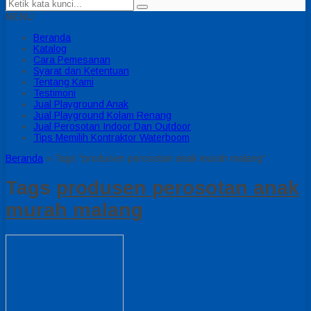
MENU
Beranda
Katalog
Cara Pemesanan
Syarat dan Ketentuan
Tentang Kami
Testimoni
Jual Playground Anak
Jual Playground Kolam Renang
Jual Perosotan Indoor Dan Outdoor
Tips Memilih Kontraktor Waterboom
Beranda
»
Tags "produsen perosotan anak murah malang"
Tags
produsen perosotan anak
murah malang