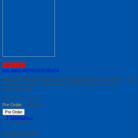
Paling Laris
jual water playground jakarta
melayani berbagai pesanan water playground dan waterboom . siap
melayani konsultan kolam renang. info lebih lanjut hubungi
085230550048
*Harga Hubungi CS
Pre Order
/ wp favorit
Pre Order
1
2
Selanjutnya
Tutup Sidebar
Kategori Produk