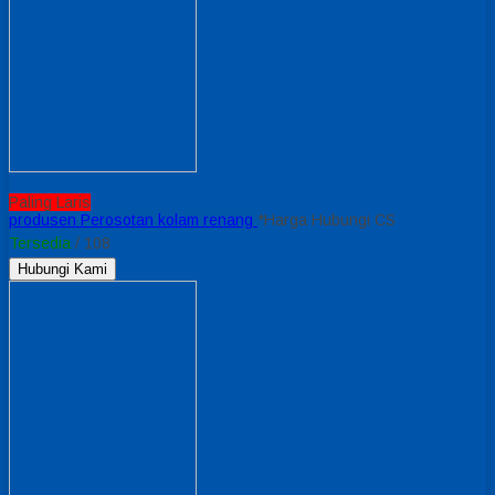
Paling Laris
produsen Perosotan kolam renang
*Harga Hubungi CS
Tersedia
/ 108
Hubungi Kami