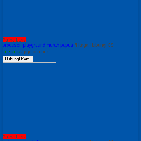
Paling Laris
produsen playground murah papua
*Harga Hubungi CS
Tersedia
/ pgn outdoor
Hubungi Kami
Paling Laris