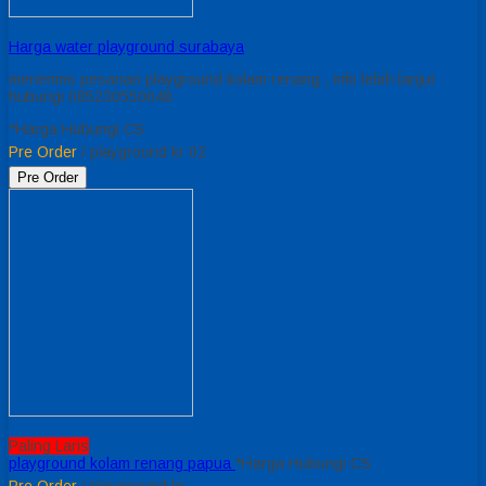
Harga water playground surabaya
menerims pesanan playground kolam renang , info lebih lanjut
hubungi 085230550048
*Harga Hubungi CS
Pre Order
/ playground kr 02
Pre Order
Paling Laris
playground kolam renang papua
*Harga Hubungi CS
Pre Order
/ playground kr