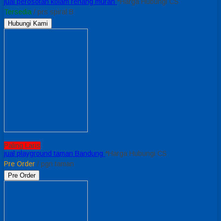
jual perosotan kolam renang murah
*Harga Hubungi CS
Tersedia
/ prs spiral B
Hubungi Kami
Paling Laris
jual playground taman Bandung
*Harga Hubungi CS
Pre Order
/ pgn taman
Pre Order