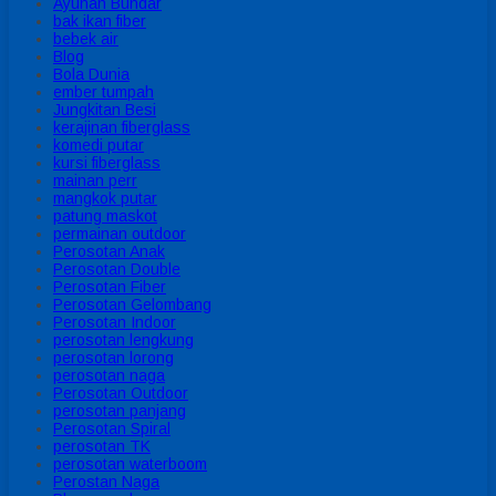
Ayunan Bundar
bak ikan fiber
bebek air
Blog
Bola Dunia
ember tumpah
Jungkitan Besi
kerajinan fiberglass
komedi putar
kursi fiberglass
mainan perr
mangkok putar
patung maskot
permainan outdoor
Perosotan Anak
Perosotan Double
Perosotan Fiber
Perosotan Gelombang
Perosotan Indoor
perosotan lengkung
perosotan lorong
perosotan naga
Perosotan Outdoor
perosotan panjang
Perosotan Spiral
perosotan TK
perosotan waterboom
Perostan Naga