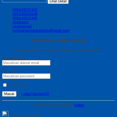
Lihat Detail
085643522435
085230550048
085643522435
oketheme
okethemeid
permainanedukasisby@gmail.com
Masuk ke akun Anda
Selamat datang kembali, silahkan login ke akun Anda.
Alamat Email
Password
Ingat Saya
Lupa Password?
Masuk
Belum menjadi member?
Daftar
Chat via Whatsapp