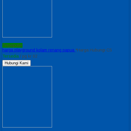
Terpopuler
harga playground kolam renang papua
*Harga Hubungi CS
Tersedia
/ pg kr 02
Hubungi Kami