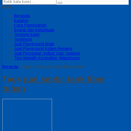
MENU
Beranda
Katalog
Cara Pemesanan
Syarat dan Ketentuan
Tentang Kami
Testimoni
Jual Playground Anak
Jual Playground Kolam Renang
Jual Perosotan Indoor Dan Outdoor
Tips Memilih Kontraktor Waterboom
Beranda
»
Tags "jual septic tank fiber tuban"
Tags
jual septic tank fiber
tuban