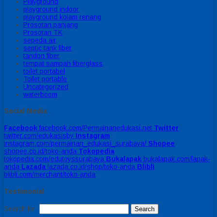
Playground
playground indoor
playground kolam renang
Prosotan panjang
Prosotan TK
sepeda air
septic tank fiber
tandon fiber
tempat sampah fiberglass
toilet portabel
Toilet portable
Uncategorized
waterboom
Social Media
Facebook
facebook.com/Permainanedukasi.net
Twitter
twitter.com/edukasisby
Instagram
instagram.com/permainan_edukasi_surabaya/
Shopee
shopee.co.id/toko-anda
Tokopedia
tokopedia.com/edutoyssurabaya
Bukalapak
bukalapak.com/lapak-
anda
Lazada
lazada.co.id/shop/toko-anda
Blibli
blibli.com/merchant/toko-anda
Testimonial
Search for: