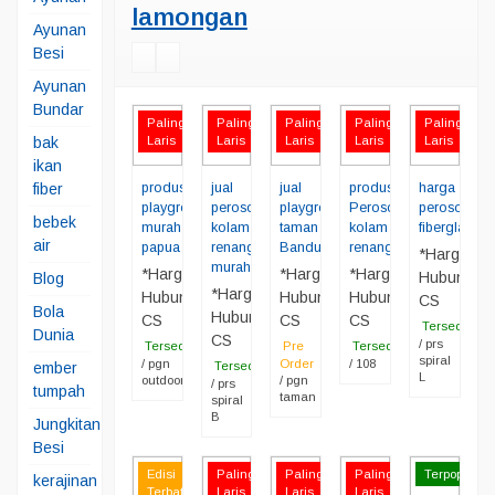
lamongan
Ayunan
Besi
Ayunan
Bundar
Paling
Paling
Paling
Paling
Paling
bak
Laris
Laris
Laris
Laris
Laris
ikan
fiber
produsen
jual
jual
produsen
harga
playground
perosotan
playground
Perosotan
perosotan
bebek
murah
kolam
taman
kolam
fiberglass
air
papua
renang
Bandung
renang
*Harga
murah
*Harga
*Harga
*Harga
Hubungi
Blog
*Harga
Hubungi
Hubungi
Hubungi
CS
Bola
Hubungi
CS
CS
CS
Tersedia
Dunia
CS
/ prs
Tersedia
Pre
Tersedia
spiral
/ pgn
Order
/ 108
ember
Tersedia
L
outdoor
/ pgn
/ prs
tumpah
taman
spiral
B
Jungkitan
Besi
Edisi
Paling
Paling
Paling
Terpopuler
kerajinan
Terbatas
Laris
Laris
Laris