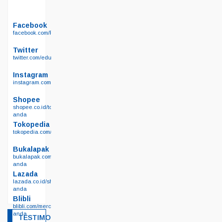
Facebook
facebook.com/Permainanedukasi.net
Twitter
twitter.com/edukasisby
Instagram
instagram.com/permainan_edukasi_surabaya/
Shopee
shopee.co.id/toko-
anda
Tokopedia
tokopedia.com/edutoyssurabaya
Bukalapak
bukalapak.com/lapak-
anda
Lazada
lazada.co.id/shop/toko-
anda
Blibli
blibli.com/merchant/toko-
anda
TESTIMONIAL