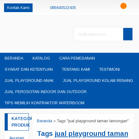
Kontak Kami
085643522435
085230550048
085643522435
oketheme
okethemeid
permainanedukasisby@gmail.com
BERANDA
KATALOG
CARA PEMESANAN
SYARAT DAN KETENTUAN
TENTANG KAMI
TESTIMONI
JUAL PLAYGROUND ANAK
JUAL PLAYGROUND KOLAM RENANG
JUAL PEROSOTAN INDOOR DAN OUTDOOR
TIPS MEMILIH KONTRAKTOR WATERBOOM
KATEGORI
Beranda
»
Tags "jual playground taman lamongan"
PRODUK
Tags
jual playground taman
Ayunan