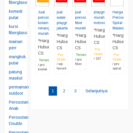
fiberglass
komedi
Jual
jual
jual
playground
Harga
putar
perosotan
water
perosotan
murah
Perosotan
kolam
playground
fiber
indonesia
Spiral
kursi
renang
jakarta
murah
Malang
*Harga
fiberglass
murah
*Harga
*Harga
*Harga
Hubungi
*Harga
Hubungi
Hubungi
Hubungi
mainan
CS
Hubungi
CS
CS
CS
perr
Pre
CS
Order
Pre
Tersedia
Pre
mangkok
/ 107
Order
/ prs
Order
Tersedia
putar
/ wp
fiber
/ prs
/ prs
favorit
spiral
kodok
patung
maskot
permainan
1
2
3
Selanjutnya
outdoor
Perosotan
Anak
Perosotan
Double
Perosotan