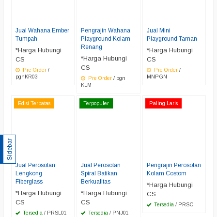
Jual Wahana Ember
Pengrajin Wahana
Jual Mini
Tumpah
Playground Kolam
Playground Taman
Renang
*Harga Hubungi
*Harga Hubungi
*Harga Hubungi
CS
CS
CS
Pre Order
/
Pre Order
/
pgnKR03
MNPGN
Pre Order
/ pgn
KLM
Edisi Terbatas
Terpopuler
Paling Laris
Sidebar
Jual Perosotan
Jual Perosotan
Pengrajin Perosotan
Lengkong
Spiral Batikan
Kolam Costom
Fiberglass
Berkualitas
*Harga Hubungi
*Harga Hubungi
*Harga Hubungi
CS
CS
CS
Tersedia
/ PRSC
Tersedia
/ PRSL01
Tersedia
/ PNJ01