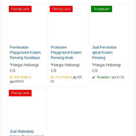
Paling Laris
Paling Laris
Terpopuler
Pembuatan
Produsen
Jual Perosotan
Playground Kolam
Playground Kolam
spiral Kolam
Renang Surabaya
Renang Anak
Renang
*Harga Hubungi
*Harga Hubungi
*Harga Hubungi
CS
CS
CS
Pre Order
/
Pre Order
/ pg KR
Tersedia
/ prs kr 01
pgnKR02
01
Paling Laris
Jual Waterplay