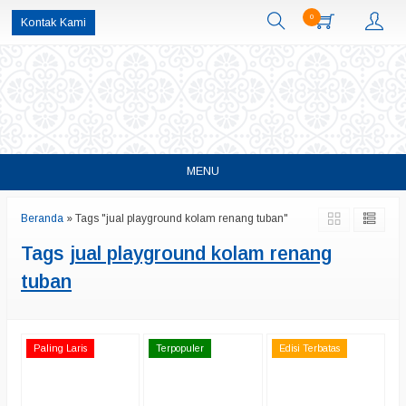
0
Kontak Kami
MENU
Beranda
»
Tags "jual playground kolam renang tuban"
Tags
jual playground kolam renang
tuban
Paling Laris
Terpopuler
Edisi Terbatas