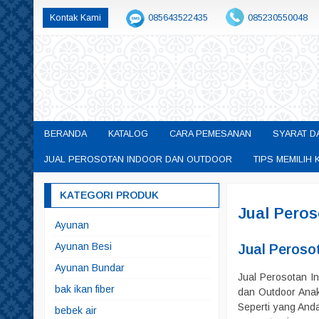
Kontak Kami
085643522435
085230550048
permainanedukasisby@gmail.com
BERANDA
KATALOG
CARA PEMESANAN
SYARAT D
JUAL PEROSOTAN INDOOR DAN OUTDOOR
TIPS MEMILI
KATEGORI PRODUK
Jual Pero
Ayunan
Ayunan Besi
Jual Peroso
Ayunan Bundar
Jual Perosotan I
bak ikan fiber
dan Outdoor Anak
Seperti yang And
bebek air