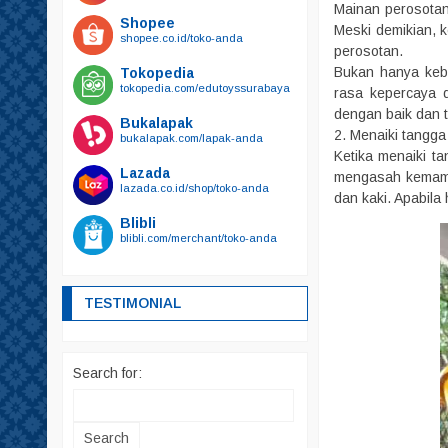
Mainan perosotan 
Shopee
Meski demikian, 
shopee.co.id/toko-anda
perosotan.
Bukan hanya kebe
Tokopedia
tokopedia.com/edutoyssurabaya
rasa kepercaya d
dengan baik dan 
Bukalapak
2. Menaiki tangga
bukalapak.com/lapak-anda
Ketika menaiki t
Lazada
mengasah kemampu
lazada.co.id/shop/toko-anda
dan kaki. Apabila
Blibli
blibli.com/merchant/toko-anda
TESTIMONIAL
Search for: