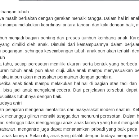
imbangan tubuh
ya masih berkaitan dengan gerakan menaiki tangga. Dalam hal ini ana
ak mampu melakukan koordinasi antara tangan dan kaki dengan baik, 
uh menjadi bagian penting dari proses tumbuh kembang anak. Karen
ang dimiliki oleh anak. Dimulai dari kemampuannya dalam berjalan
i pegangan, sehingga keseimbangan tubuh anak pun akan terlatih deng
buh
a tahu, setiap perosotan memiliki ukuran serta bentuk yang berbeda 
turan tubuh anak pun akan diuji. Jika anak mampu menyesuaikan be
maka ia pun akan merasakan permainan dengan gembira.
ketika anak tidak mampu melakukan hal-hal di bagian atas tadi da
 bisa jadi anak mengalami cedera. Dari penjelasan tersebut, dapat
ksibilitas tubuhnya dengan baik.
udaya antri
ah pelajaran mengenai mentalitas dari masyarakat modern saat ini. Ke
uk menunggu giliran menaiki tangga dan menuruni perosotan. Dalam ha
ar, sehingga tidak mengganggu anak-anak lainnya yang turut mengantr
esabaran, mengantre juga dapat menanamkan pribadi yang baik pada
anak lainnya. Selain itu, anak yang dilatih dengan budaya mengantre