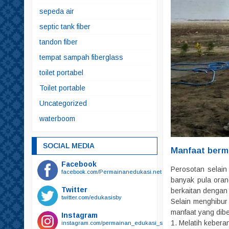
sepeda air
septic tank fiber
tandon fiber
tempat sampah fiberglass
toilet portabel
Toilet portable
Uncategorized
waterboom
SOCIAL MEDIA
Manfaat berm
Facebook
Perosotan selain
facebook.com/Permainanedukasi.net
banyak pula oran
Twitter
berkaitan dengan
twitter.com/edukasisby
Selain menghibur
manfaat yang dibe
Instagram
1. Melatih kebera
instagram.com/permainan_edukasi_surabaya/