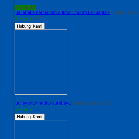
Terpopuler
jual aneka permainan outdoor murah kalimantan
*Harga Hubun
Tersedia
/ PO
Hubungi Kami
jual ayunan hadap surabaya
*Harga Hubungi CS
Tersedia
Hubungi Kami