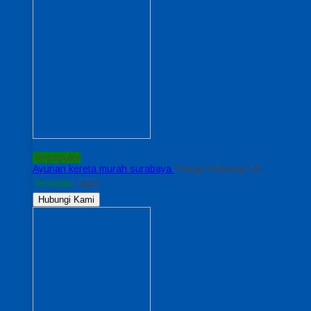
Terpopuler
Ayunan kereta murah surabaya
*Harga Hubungi CS
Tersedia
/ ay01
Hubungi Kami