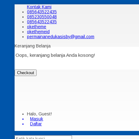
Kontak Kami
085643522435
085230550048
085643522435
oketheme
okethemeid
permainanedukasisby@gmail.com
Keranjang Belanja
Oops, keranjang belanja Anda kosong!
Checkout
Halo, Guest!
Masuk
Daftar