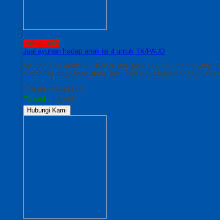
Paling Laris
Jual ayunan hadap anak isi 4 untuk TK/PAUD
Ayunan besi anak isi 4 Bahan dari pipa besi Ukuran panjang 15
ekspedisi langganan anda. Info lebih lanjut bisa menghubungi 
*Harga Hubungi CS
Tersedia
/ ayn08
Hubungi Kami