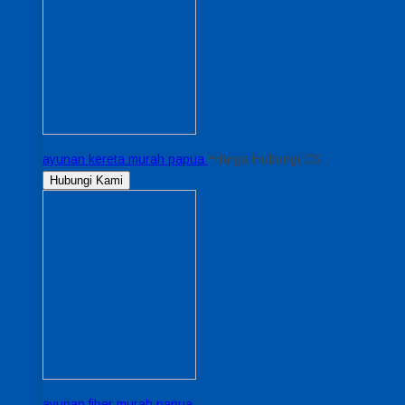
ayunan kereta murah papua
*Harga Hubungi CS
Hubungi Kami
ayunan fiber murah papua