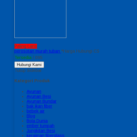
Paling Laris
perosotan murah tuban
*Harga Hubungi CS
Tersedia
/ 095
Hubungi Kami
Tutup Sidebar
Kategori Produk
Ayunan
Ayunan Besi
Ayunan Bundar
bak ikan fiber
bebek air
Blog
Bola Dunia
ember tumpah
Jungkitan Besi
kerajinan fiberglass