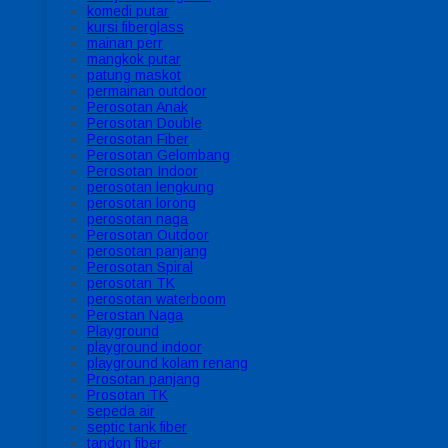
komedi putar
kursi fiberglass
mainan perr
mangkok putar
patung maskot
permainan outdoor
Perosotan Anak
Perosotan Double
Perosotan Fiber
Perosotan Gelombang
Perosotan Indoor
perosotan lengkung
perosotan lorong
perosotan naga
Perosotan Outdoor
perosotan panjang
Perosotan Spiral
perosotan TK
perosotan waterboom
Perostan Naga
Playground
playground indoor
playground kolam renang
Prosotan panjang
Prosotan TK
sepeda air
septic tank fiber
tandon fiber