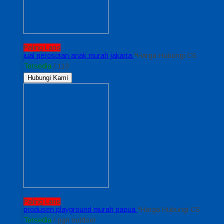
Paling Laris
jual perosotan anak murah jakarta
*Harga Hubungi CS
Tersedia
/ 113
Hubungi Kami
Paling Laris
produsen playground murah papua
*Harga Hubungi CS
Tersedia
/ pgn outdoor