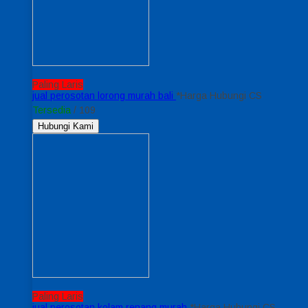
Paling Laris
jual perosotan lorong murah bali
*Harga Hubungi CS
Tersedia
/ 109
Hubungi Kami
Paling Laris
jual perosotan kolam renang murah
*Harga Hubungi CS