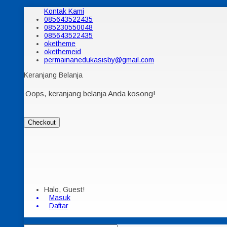
Kontak Kami
085643522435
085230550048
085643522435
oketheme
okethemeid
permainanedukasisby@gmail.com
Keranjang Belanja
Oops, keranjang belanja Anda kosong!
Checkout
Halo, Guest!
Masuk
Daftar