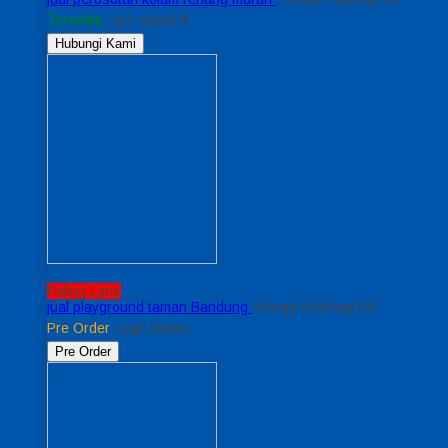
Tersedia
/ prs spiral B
Hubungi Kami
Paling Laris
jual playground taman Bandung
*Harga Hubungi CS
Pre Order
/ pgn taman
Pre Order