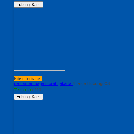
Hubungi Kami
Edisi Terbatas
perosotan naga murah jakarta
*Harga Hubungi CS
Tersedia
/ 110
Hubungi Kami