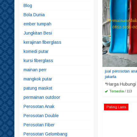
Blog
Bola Dunia
ember tumpah
Jungkitan Besi
kerajinan fiberglass
komedi putar
kursi fiberglass
mainan perr
jual perosotan an
jakarta
mangkok putar
*Harga Hubungi
patung maskot
Tersedia
/ 113
permainan outdoor
Perosotan Anak
Paling Laris
Perosotan Double
Perosotan Fiber
Perosotan Gelombang