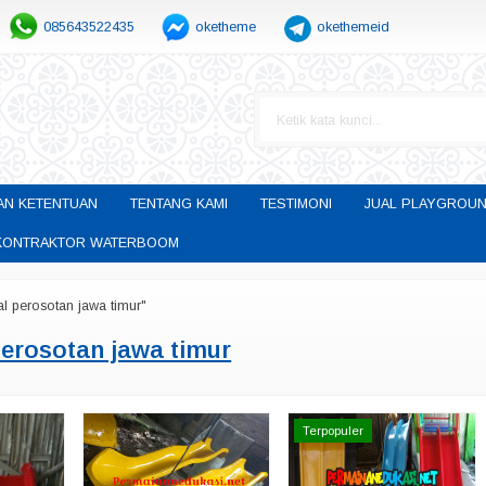
085643522435
oketheme
okethemeid
AN KETENTUAN
TENTANG KAMI
TESTIMONI
JUAL PLAYGROUN
H KONTRAKTOR WATERBOOM
al perosotan jawa timur"
perosotan jawa timur
Terpopuler