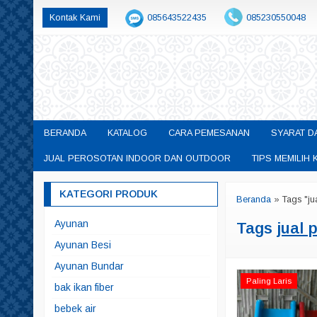
Kontak Kami
085643522435
085230550048
permainanedukasisby@gmail.com
BERANDA
KATALOG
CARA PEMESANAN
SYARAT D
JUAL PEROSOTAN INDOOR DAN OUTDOOR
TIPS MEMILI
KATEGORI PRODUK
Beranda
»
Tags "ju
Ayunan
Tags
jual 
Ayunan Besi
Ayunan Bundar
Paling Laris
bak ikan fiber
bebek air