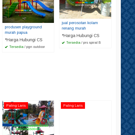
jual perosotan kolam
produsen playground
renang murah
murah papua
*Harga Hubungi CS
*Harga Hubungi CS
Tersedia
/ prs spiral B
Tersedia
/ pgn outdoor
Paling Laris
Paling Laris