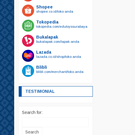
Shopee
shopee.co.id/toko-anda
Tokopedia
tokopedia.com/edutoyssurabaya
Bukalapak
bukalapak.com/lapak-anda
Lazada
lazada.co.id/shop/toko-anda
Blibli
blibli.com/merchant/toko-anda
TESTIMONIAL
Search for: