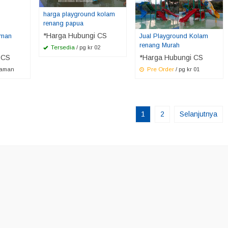
harga playground kolam
renang papua
*Harga Hubungi CS
aman
Jual Playground Kolam
renang Murah
Tersedia
/ pg kr 02
 CS
*Harga Hubungi CS
taman
Pre Order
/ pg kr 01
1
2
Selanjutnya