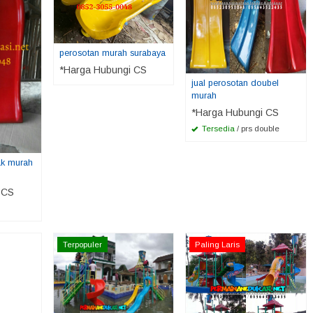
perosotan murah surabaya
*Harga Hubungi CS
jual perosotan doubel
murah
*Harga Hubungi CS
Tersedia
/ prs double
ak murah
 CS
Terpopuler
Paling Laris