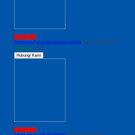
Paling Laris
produsen Perosotan kolam renang
*Harga Hubungi CS
Tersedia
/ 108
Hubungi Kami
Paling Laris
harga perosotan fiberglass
*Harga Hubungi CS