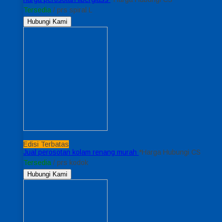
Tersedia
/ prs spiral L
Hubungi Kami
Edisi Terbatas
Jual perosotan kolam renang murah
*Harga Hubungi CS
Tersedia
/ prs kodok
Hubungi Kami