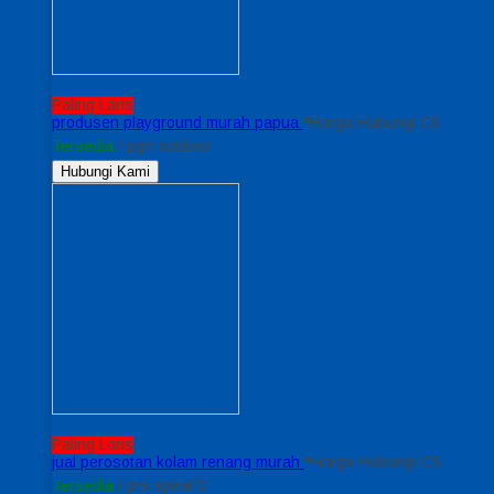
Paling Laris
produsen playground murah papua
*Harga Hubungi CS
Tersedia
/ pgn outdoor
Hubungi Kami
Paling Laris
jual perosotan kolam renang murah
*Harga Hubungi CS
Tersedia
/ prs spiral B