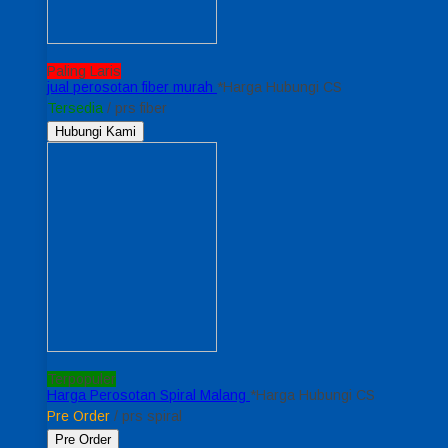
Paling Laris
jual perosotan fiber murah
*Harga Hubungi CS
Tersedia
/ prs fiber
Hubungi Kami
Terpopuler
Harga Perosotan Spiral Malang
*Harga Hubungi CS
Pre Order
/ prs spiral
Pre Order