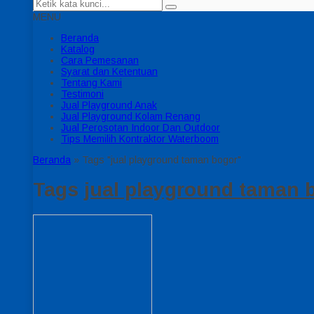
MENU
Beranda
Katalog
Cara Pemesanan
Syarat dan Ketentuan
Tentang Kami
Testimoni
Jual Playground Anak
Jual Playground Kolam Renang
Jual Perosotan Indoor Dan Outdoor
Tips Memilih Kontraktor Waterboom
Beranda
»
Tags "jual playground taman bogor"
Tags
jual playground taman 