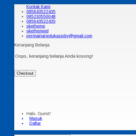
Kontak Kami
085643522435
085230550048
085643522435
oketheme
okethemeid
permainanedukasisby@gmail.com
Keranjang Belanja
Oops, keranjang belanja Anda kosong!
Checkout
Halo, Guest!
Masuk
Daftar