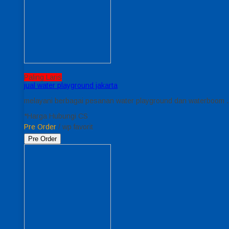
Paling Laris
jual water playground jakarta
melayani berbagai pesanan water playground dan waterboom . 
*Harga Hubungi CS
Pre Order
/ wp favorit
Pre Order