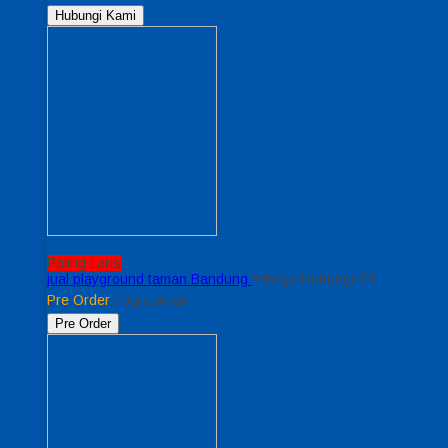
Hubungi Kami
Paling Laris
jual playground taman Bandung
*Harga Hubungi CS
Pre Order
/ pgn taman
Pre Order