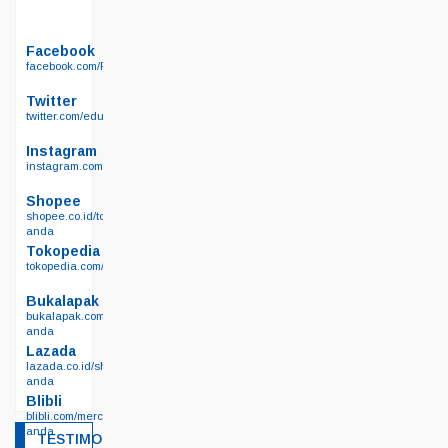
Facebook
facebook.com/Permainanedukasi.net
Twitter
twitter.com/edukasisby
Instagram
instagram.com/permainan_edukasi_surabaya/
Shopee
shopee.co.id/toko-
anda
Tokopedia
tokopedia.com/edutoyssurabaya
Bukalapak
bukalapak.com/lapak-
anda
Lazada
lazada.co.id/shop/toko-
anda
Blibli
blibli.com/merchant/toko-
anda
TESTIMONIAL