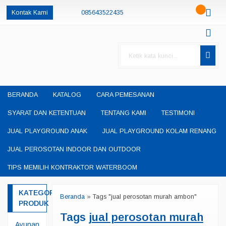
Kontak Kami
085643522435
085230550048
085643522435
oketheme
okethemeid
permainanedukasisby@gmail.com
BERANDA
KATALOG
CARA PEMESANAN
SYARAT DAN KETENTUAN
TENTANG KAMI
TESTIMONI
JUAL PLAYGROUND ANAK
JUAL PLAYGROUND KOLAM RENANG
JUAL PEROSOTAN INDOOR DAN OUTDOOR
TIPS MEMILIH KONTRAKTOR WATERBOOM
KATEGORI
Beranda
»
Tags "jual perosotan murah ambon"
PRODUK
Tags
jual perosotan murah
Ayunan