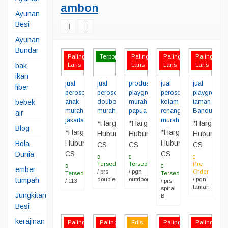
ambon
Ayunan
Besi
Ayunan
Bundar
Paling
Terpopuler
Paling
Paling
Paling
bak
Laris
Laris
Laris
Laris
ikan
jual
jual
produsen
jual
jual
fiber
perosotan
perosotan
playground
perosotan
playground
bebek
anak
doubel
murah
kolam
taman
murah
murah
papua
renang
Bandung
air
jakarta
murah
*Harga
*Harga
*Harga
Blog
*Harga
*Harga
Hubungi
Hubungi
Hubungi
Hubungi
Hubungi
Bola
CS
CS
CS
CS
CS
Dunia
Tersedia
Tersedia
Pre
ember
/ prs
/ pgn
Order
Tersedia
Tersedia
tumpah
double
outdoor
/ pgn
/ 113
/ prs
taman
spiral
Jungkitan
B
Besi
kerajinan
Paling
Paling
Edisi
Paling
Paling