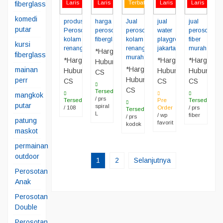
Laris
Laris
Terbatas
Laris
Laris
fiberglass
komedi
produsen
harga
Jual
jual
jual
putar
Perosotan
perosotan
perosotan
water
perosotan
kolam
fiberglass
kolam
playground
fiber
kursi
renang
renang
jakarta
murah
*Harga
fiberglass
murah
*Harga
*Harga
*Harga
Hubungi
*Harga
mainan
Hubungi
Hubungi
Hubungi
CS
Hubungi
perr
CS
CS
CS
CS
Tersedia
mangkok
/ prs
Tersedia
Pre
Tersedia
putar
spiral
/ 108
Order
/ prs
Tersedia
L
/ wp
fiber
/ prs
patung
favorit
kodok
maskot
permainan
outdoor
1
2
Selanjutnya
Perosotan
Anak
Perosotan
Double
Perosotan