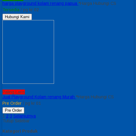
harga playground kolam renang papua
*Harga Hubungi CS
Tersedia
/ pg kr 02
Hubungi Kami
Paling Laris
Jual Playground Kolam renang Murah
*Harga Hubungi CS
Pre Order
/ pg kr 01
Pre Order
1
2
3
Selanjutnya
Tutup Sidebar
Kategori Produk