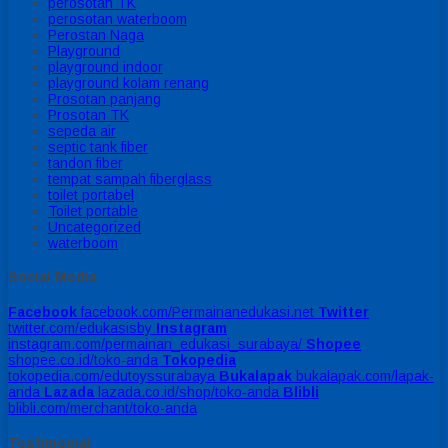
perosotan TK
perosotan waterboom
Perostan Naga
Playground
playground indoor
playground kolam renang
Prosotan panjang
Prosotan TK
sepeda air
septic tank fiber
tandon fiber
tempat sampah fiberglass
toilet portabel
Toilet portable
Uncategorized
waterboom
Social Media
Facebook
facebook.com/Permainanedukasi.net
Twitter
twitter.com/edukasisby
Instagram
instagram.com/permainan_edukasi_surabaya/
Shopee
shopee.co.id/toko-anda
Tokopedia
tokopedia.com/edutoyssurabaya
Bukalapak
bukalapak.com/lapak-
anda
Lazada
lazada.co.id/shop/toko-anda
Blibli
blibli.com/merchant/toko-anda
Testimonial