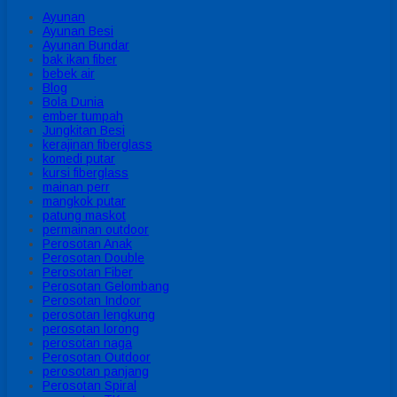
Ayunan
Ayunan Besi
Ayunan Bundar
bak ikan fiber
bebek air
Blog
Bola Dunia
ember tumpah
Jungkitan Besi
kerajinan fiberglass
komedi putar
kursi fiberglass
mainan perr
mangkok putar
patung maskot
permainan outdoor
Perosotan Anak
Perosotan Double
Perosotan Fiber
Perosotan Gelombang
Perosotan Indoor
perosotan lengkung
perosotan lorong
perosotan naga
Perosotan Outdoor
perosotan panjang
Perosotan Spiral