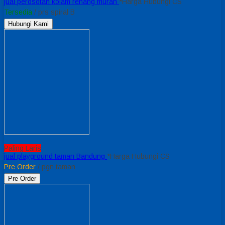
jual perosotan kolam renang murah
*Harga Hubungi CS
Tersedia
/ prs spiral B
Hubungi Kami
Paling Laris
jual playground taman Bandung
*Harga Hubungi CS
Pre Order
/ pgn taman
Pre Order