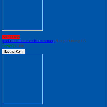
Paling Laris
produsen Perosotan kolam renang
*Harga Hubungi CS
Tersedia
/ 108
Hubungi Kami