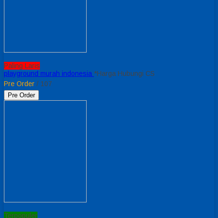
Paling Laris
playground murah indonesia
*Harga Hubungi CS
Pre Order
/ 107
Pre Order
Terpopuler