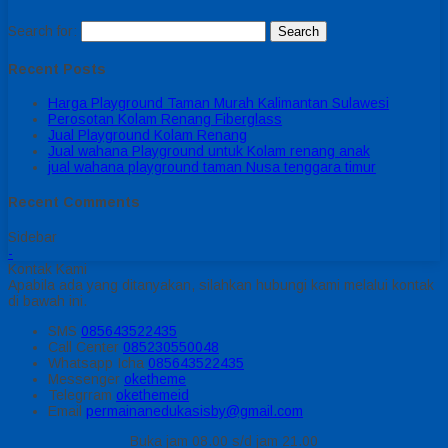
Search for:
Recent Posts
Harga Playground Taman Murah Kalimantan Sulawesi
Perosotan Kolam Renang Fiberglass
Jual Playground Kolam Renang
Jual wahana Playground untuk Kolam renang anak
jual wahana playground taman Nusa tenggara timur
Recent Comments
Sidebar
-
Kontak Kami
Apabila ada yang ditanyakan, silahkan hubungi kami melalui kontak
di bawah ini.
SMS
085643522435
Call Center
085230550048
Whatsapp
Icha
085643522435
Messenger
oketheme
Telegrram
okethemeid
Email
permainanedukasisby@gmail.com
Buka jam 08.00 s/d jam 21.00