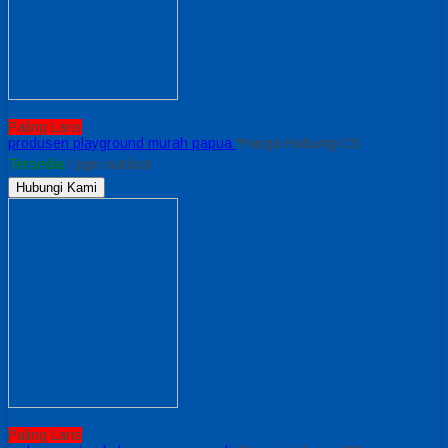
Paling Laris
produsen playground murah papua
*Harga Hubungi CS
Tersedia
/ pgn outdoor
Hubungi Kami
Paling Laris