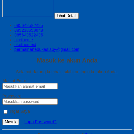
Lihat Detail
085643522435
085230550048
085643522435
oketheme
okethemeid
permainanedukasisby@gmail.com
Masuk ke akun Anda
Selamat datang kembali, silahkan login ke akun Anda.
Alamat Email
Password
Ingat Saya
Lupa Password?
Masuk