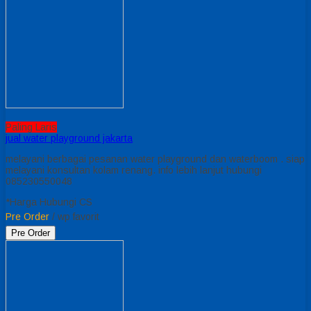
Paling Laris
jual water playground jakarta
melayani berbagai pesanan water playground dan waterboom . siap
melayani konsultan kolam renang. info lebih lanjut hubungi
085230550048
*Harga Hubungi CS
Pre Order
/ wp favorit
Pre Order