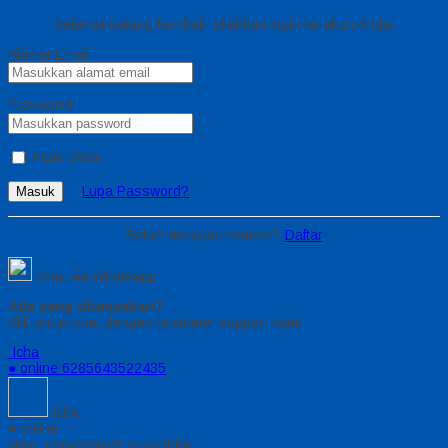
Selamat datang kembali, silahkan login ke akun Anda.
Alamat Email
Password
Ingat Saya
Lupa Password?
Masuk
Belum menjadi member?
Daftar
Chat via Whatsapp
Ada yang ditanyakan?
Klik untuk chat dengan customer support kami
Icha
● online
6285643522435
Icha
● online
Halo, perkenalkan saya
Icha