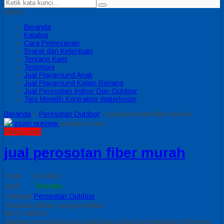
MENU
Beranda
Katalog
Cara Pemesanan
Syarat dan Ketentuan
Tentang Kami
Testimoni
Jual Playground Anak
Jual Playground Kolam Renang
Jual Perosotan Indoor Dan Outdoor
Tips Memilih Kontraktor Waterboom
Beranda
»
Perosotan Outdoor
»
jual perosotan fiber murah
zoom preview
activate zoom
Paling Laris
jual perosotan fiber murah
Kode
prs fiber
Stok
Tersedia
Kategori
Perosotan Outdoor
Tentukan pilihan yang tersedia!
INFO HARGA
Silahkan menghubungi kontak kami untuk mendapatkan informasi