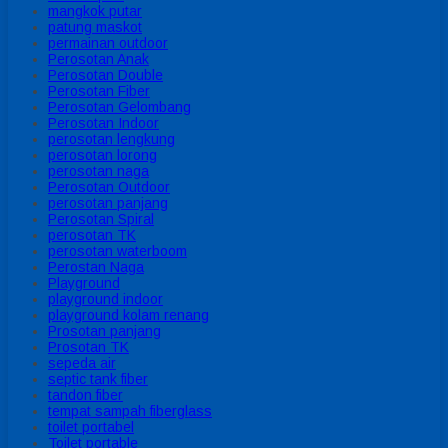
mangkok putar
patung maskot
permainan outdoor
Perosotan Anak
Perosotan Double
Perosotan Fiber
Perosotan Gelombang
Perosotan Indoor
perosotan lengkung
perosotan lorong
perosotan naga
Perosotan Outdoor
perosotan panjang
Perosotan Spiral
perosotan TK
perosotan waterboom
Perostan Naga
Playground
playground indoor
playground kolam renang
Prosotan panjang
Prosotan TK
sepeda air
septic tank fiber
tandon fiber
tempat sampah fiberglass
toilet portabel
Toilet portable