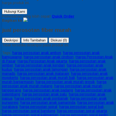
harga produk ini.
Hubungi Kami
Pemesanan yang lebih cepat!
Quick Order
Bagikan ke
jual perosotan fiber murah
Deskripsi
Info Tambahan
Diskusi (0)
Tidak tersedia deskripsi pada produk ini.
Tags:
harga perosotan anak ambon
,
harga perosotan anak
banyuwangi
,
harga perosotan anak cirebon
,
Harga Perosotan Anak
di Pasar
,
Harga Perosotan Anak jakarta
,
harga perosotan anak
jember
,
harga perosotan anak kendari
,
harga perosotan anak
kudus
,
harga perosotan anak lamongan
,
harga perosotan anak
manado
,
harga perosotan anak mataram
,
harga perosotan anak
mojokerto
,
harga perosotan anak murah bali
,
harga perosotan anak
murah banjarmasin
,
harga perosotan anak murah gresik
,
harga
perosotan anak murah malang
,
harga perosotan anak murah
tanggerang
,
harga perosotan anak padang
,
harga perosotan anak
palembang
,
harga perosotan anak palu
,
harga perosotan anak
papua
,
harga perosotan anak pontianak
,
harga perosotan anak
purworejo
,
harga perosotan anak samarinda
,
harga perosotan anak
surabaya
,
harga perosotan spiral
,
harga perosotan spiral bali
,
harga perosotan spiral bandung
,
harga perosotan spiral jakarta
,
harga perosotan spiral kalimantan
,
harga perosotan spiral kediri
,