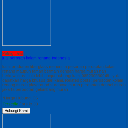
Paling Laris
jual perosan kolam renang Indonesia
kami produsen fiberglass menerima pesanan perosotan kolam
renang maupun taman bermain dengan harga murah nan
berkuwalitas . info lebih lanjut hubungi kami 085230550048 . yuk
dapatkan harga khusus dari kami. Related posts: perosotan kolam
renang murah playground surabaya murah perosotan doubel murah
jakarta perosotan gelombang murah
*Harga Hubungi CS
Tersedia
/ prs kr 03
Hubungi Kami