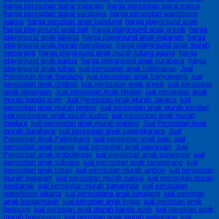
harga perosotan spiral mataram
,
harga perosotan spiral papua
,
harga perosotan spiral surabaya
,
harga perosotan waterboom
papua
,
harga perostan anak bandung
,
harga playground anak
,
harga playground anak bali
,
harga playground anak gresik
,
harga
playground anak jakarta
,
harga playground anak mataram
,
harga
playground anak murah manokwari
,
harga playground anak murah
semarang
,
harga playground anak murah tulung agung
,
harga
playground anak papua
,
harga playground anak surabaya
,
harga
playground anak tuban
,
jual perosotan anak balikpapan
,
Jual
Perosotan Anak Bandung
,
jual perosotan anak banyuwangi
,
jual
perosotan anak cirebon
,
jual perosotan anak gresik
,
jual perosotan
anak lamongan
,
Jual perosotan Anak Medan
,
jual perosotan anak
murah banda aceh
,
Jual Perosotan Anak Murah Jakarta
,
jual
perosotan anak murah jember
,
jual perosotan anak murah kendari
,
jual perosotan anak murah kudus
,
jual perosotan anak murah
madura
,
jual perosotan anak murah malang
,
Jual Perosotan Anak
murah Surabaya
,
jual perosotan anak palangkaraya
,
Jual
Perosotan Anak Palembang
,
jual perosotan anak palu
,
jual
perosotan anak papua
,
jual perosotan anak pasuruan
,
Jual
Perosotan anak probolinggo
,
jual perosotan anak purworejo
,
jual
perosotan anak sidoarjo
,
jual perosotan anak tanggerang
,
jual
perosotan anak tuban
,
jual perosotan murah ambon
,
jual perosotan
murah mataram
,
jual perosotan murah papua
,
jual perosotan murah
pontianak
,
jual perosotan murah samarinda
,
jual perosotan
waterboom jakarta
,
jual perosotana anak lumajang
,
jual perostan
anak banjarmasin
,
jual perostan anak bogor
,
jual perostan anak
lampung
,
jual perostan anak murah banda aceh
,
jual perostan anak
murah bojonegoro
,
jual perostan anak murah semarang
,
jual