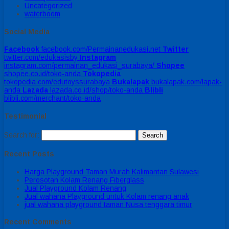
Uncategorized
waterboom
Social Media
Facebook
facebook.com/Permainanedukasi.net
Twitter
twitter.com/edukasisby
Instagram
instagram.com/permainan_edukasi_surabaya/
Shopee
shopee.co.id/toko-anda
Tokopedia
tokopedia.com/edutoyssurabaya
Bukalapak
bukalapak.com/lapak-
anda
Lazada
lazada.co.id/shop/toko-anda
Blibli
blibli.com/merchant/toko-anda
Testimonial
Search for:
Recent Posts
Harga Playground Taman Murah Kalimantan Sulawesi
Perosotan Kolam Renang Fiberglass
Jual Playground Kolam Renang
Jual wahana Playground untuk Kolam renang anak
jual wahana playground taman Nusa tenggara timur
Recent Comments