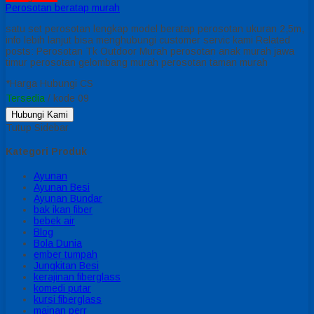
Perosotan beratap murah
satu set perosotan lengkap model beratap perosotan ukuran 2,5m,
info lebih lanjut bisa menghubungi customer servic kami Related
posts: Perosotan Tk Outdoor Murah perosotan anak murah jawa
timur perosotan gelombang murah perosotan taman murah
*Harga Hubungi CS
Tersedia
/ kode 09
Hubungi Kami
Tutup Sidebar
Kategori Produk
Ayunan
Ayunan Besi
Ayunan Bundar
bak ikan fiber
bebek air
Blog
Bola Dunia
ember tumpah
Jungkitan Besi
kerajinan fiberglass
komedi putar
kursi fiberglass
mainan perr