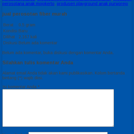
perosotana anak mojokerto
,
produsen playground anak purworejo
jual perosotan fiber murah
Berat
0.5 gram
Kondisi
Baru
Dilihat
2.167 kali
Diskusi
Belum ada komentar
Belum ada komentar, buka diskusi dengan komentar Anda.
Silahkan tulis komentar Anda
Alamat email Anda tidak akan kami publikasikan. Kolom bertanda
bintang (*) wajib diisi.
Isi komentar Anda
*