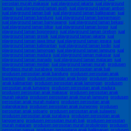
perostan murah makasar
,
jual playground jakarta
,
jual playground
taman
,
jual playground taman aceh
,
jual playground taman ambon
,
jual playground taman bali
,
jual playground taman balikpapan
,
jual
playground taman bandung
,
jual playground taman banjarmasin
,
jual playground taman banyuwangi
,
jual playground taman bekasi
,
jual playground taman blitar
,
jual playground taman bogor
,
jual
playground taman bojonegoro
,
jual playground taman cirebon
,
jual
playground taman gresik
,
jual playground taman jakarta
,
jual
playground taman jawa timur
,
jual playground taman jepara
,
jual
playground taman kalimantan
,
jual playground taman kediri
,
jual
playground taman lamongan
,
jual playground taman lampung
,
jual
playground taman madura
,
jual playground taman makasar
,
jual
playground taman manado
,
jual playground taman mataram
,
jual
playground taman medan
,
jual playground taman murah
,
produsen
fiberglass murah surabaya
,
produsen perosotan anak bali
,
produsen perosotan anak bandung
,
produsen perosotan anak
banjarmasin
,
produsen perosotan anak bogor
,
produsen perosotan
anak kalimantan
,
produsen perosotan anak lamongan
,
produsen
perosotan anak lumajang
,
produsen perosotan anak madura
,
produsen perosotan anak makasar
,
produsen perosotan anak
murah jakarta
,
produsen perosotan anak murah lampung
,
produsen
perosotan anak murah malang
,
produsen perosotan anak
palangkaraya
,
produsen perosotan anak purworejo
,
produsen
perosotan anak sidoarjo
,
produsen perosotan anak sulawesi
,
produsen perosotan anak surabaya
,
produsen perosotan anak
tanggerang
,
produsen perosotan murah bali
,
produsen perosotan
murah mataram
,
produsen perosotan murah probolinggo
,
produsen
perosotan papua
,
produsen perosotana anak balikpapan
,
produsen