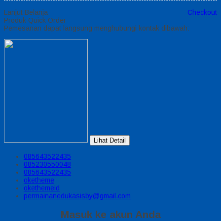
Lanjut Belanja
Checkout
Produk Quick Order
Pemesanan dapat langsung menghubungi kontak dibawah:
Lihat Detail
085643522435
085230550048
085643522435
oketheme
okethemeid
permainanedukasisby@gmail.com
Masuk ke akun Anda