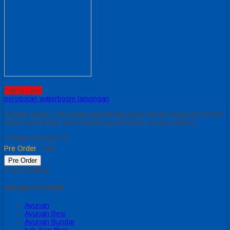
Paling Laris
perosotan waterboom lamongan
Related posts: Perosotan gelombang anak Murah harga perosotan
murah perosotan spiral bandung perosotan double jakarta
*Harga Hubungi CS
Pre Order
/ 098
Pre Order
Tutup Sidebar
Kategori Produk
Ayunan
Ayunan Besi
Ayunan Bundar