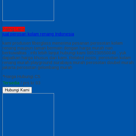
Paling Laris
jual perosan kolam renang Indonesia
kami produsen fiberglass menerima pesanan perosotan kolam
renang maupun taman bermain dengan harga murah nan
berkuwalitas . info lebih lanjut hubungi kami 085230550048 . yuk
dapatkan harga khusus dari kami. Related posts: perosotan kolam
renang murah playground surabaya murah perosotan doubel murah
jakarta perosotan gelombang murah
*Harga Hubungi CS
Tersedia
/ prs kr 03
Hubungi Kami