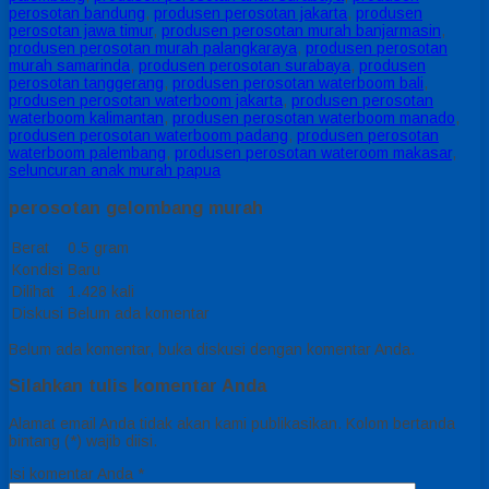
perosotan bandung
,
produsen perosotan jakarta
,
produsen
perosotan jawa timur
,
produsen perosotan murah banjarmasin
,
produsen perosotan murah palangkaraya
,
produsen perosotan
murah samarinda
,
produsen perosotan surabaya
,
produsen
perosotan tanggerang
,
produsen perosotan waterboom bali
,
produsen perosotan waterboom jakarta
,
produsen perosotan
waterboom kalimantan
,
produsen perosotan waterboom manado
,
produsen perosotan waterboom padang
,
produsen perosotan
waterboom palembang
,
produsen perosotan wateroom makasar
,
seluncuran anak murah papua
perosotan gelombang murah
Berat
0.5 gram
Kondisi
Baru
Dilihat
1.428 kali
Diskusi
Belum ada komentar
Belum ada komentar, buka diskusi dengan komentar Anda.
Silahkan tulis komentar Anda
Alamat email Anda tidak akan kami publikasikan. Kolom bertanda
bintang (*) wajib diisi.
Isi komentar Anda
*