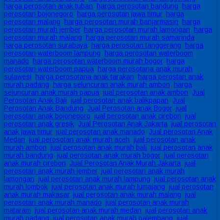
harga perosotan anak tuban
,
harga perosotan bandung
,
harga
perosotan bojonegoro
,
harga perosotan jawa timur
,
harga
perosotan malang
,
harga perosotan murah banjarmasin
,
harga
perosotan murah jember
,
harga perosotan murah lamongan
,
harga
perosotan murah malang
,
harga perosotan murah samarinda
,
harga perosotan surabaya
,
harga perosotan tanggerang
,
harga
perosotan waterboom lampung
,
harga perosotan waterboom
manado
,
harga perosotan waterboom murah bogor
,
harga
perosotan waterboom papua
,
harga perosotana anak murah
sulawesi
,
harga perosotana anak tarakan
,
harga perostan anak
murah padang
,
harga seluncuran anak murah ambon
,
harga
seluncuran anak murah papua
,
jual perosotan anak ambon
,
Jual
Perosotan Anak Bali
,
jual perosotan anak balikpapan
,
Jual
Perosotan Anak Bandung
,
Jual Perosotan anak Bogor
,
jual
perosotan anak bojonegoro
,
jual perosotan anak cirebon
,
jual
perosotan anak gresik
,
Jual Perosotan Anak Jakarta
,
jual perosotan
anak jawa timur
,
jual perosotan anak manado
,
Jual perosotan Anak
Medan
,
jual perosotan anak murah aceh
,
jual perosotan anak
murah ambon
,
jual perosotan anak murah bali
,
jual perosotan anak
murah bandung
,
jual perosotan anak murah bogor
,
jual perosotan
anak murah cirebon
,
Jual Perosotan Anak Murah Jakarta
,
jual
perosotan anak murah jember
,
jual perosotan anak murah
lamongan
,
jual perosotan anak murah lampung
,
jual perosotan anak
murah lombok
,
jual perosotan anak murah lumajang
,
jual perosotan
anak murah makasar
,
jual perosotan anak murah malang
,
jual
perosotan anak murah manado
,
jual perosotan anak murah
mataram
,
jual perosotan anak murah medan
,
jual perosotan anak
murah padang
,
jual perosotan anak murah palembang
,
jual