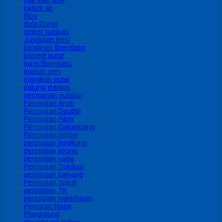
bak ikan fiber
bebek air
Blog
Bola Dunia
ember tumpah
Jungkitan Besi
kerajinan fiberglass
komedi putar
kursi fiberglass
mainan perr
mangkok putar
patung maskot
permainan outdoor
Perosotan Anak
Perosotan Double
Perosotan Fiber
Perosotan Gelombang
Perosotan Indoor
perosotan lengkung
perosotan lorong
perosotan naga
Perosotan Outdoor
perosotan panjang
Perosotan Spiral
perosotan TK
perosotan waterboom
Perostan Naga
Playground