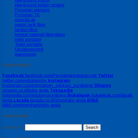
playground indoor
playground kolam renang
Prosotan panjang
Prosotan TK
sepeda air
septic tank fiber
tandon fiber
tempat sampah fiberglass
toilet portabel
Toilet portable
Uncategorized
waterboom
Social Media
Facebook
facebook.com/Permainanedukasi.net
Twitter
twitter.com/edukasisby
Instagram
instagram.com/permainan_edukasi_surabaya/
Shopee
shopee.co.id/toko-anda
Tokopedia
tokopedia.com/edutoyssurabaya
Bukalapak
bukalapak.com/lapak-
anda
Lazada
lazada.co.id/shop/toko-anda
Blibli
blibli.com/merchant/toko-anda
Testimonial
Search for: