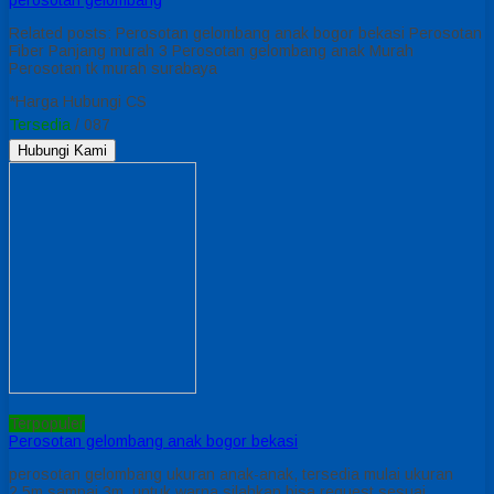
Related posts: Perosotan gelombang anak bogor bekasi Perosotan
Fiber Panjang murah 3 Perosotan gelombang anak Murah
Perosotan tk murah surabaya
*Harga Hubungi CS
Tersedia
/ 087
Hubungi Kami
Terpopuler
Perosotan gelombang anak bogor bekasi
perosotan gelombang ukuran anak-anak, tersedia mulai ukuran
2,5m sampai 3m. untuk warna silahkan bisa request sesuai