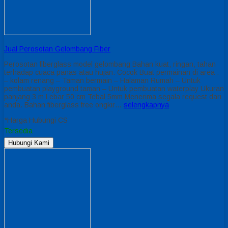
Jual Perosotan Gelombang Fiber
Perosotan fiberglass model gelombang Bahan kuat, ringan, tahan
terhadap cuaca panas atau hujan. Cocok Buat permainan di area :
– kolam renang – Taman bermain – Halaman Rumah – Untuk
pembuatan playground taman – Untuk pembuatan waterplay Ukuran
panjang 3 m Lebar 50 cm Tebal 5mm Menerima segala request dari
anda. Bahan fiberglass free ongkir…
selengkapnya
*Harga Hubungi CS
Tersedia
Hubungi Kami