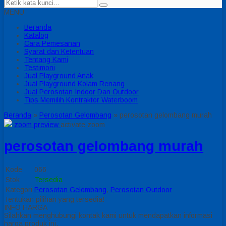
MENU
Beranda
Katalog
Cara Pemesanan
Syarat dan Ketentuan
Tentang Kami
Testimoni
Jual Playground Anak
Jual Playground Kolam Renang
Jual Perosotan Indoor Dan Outdoor
Tips Memilih Kontraktor Waterboom
Beranda
»
Perosotan Gelombang
»
perosotan gelombang murah
zoom preview
activate zoom
perosotan gelombang murah
Kode
066
Stok
Tersedia
Kategori
Perosotan Gelombang
,
Perosotan Outdoor
Tentukan pilihan yang tersedia!
INFO HARGA
Silahkan menghubungi kontak kami untuk mendapatkan informasi
harga produk ini.