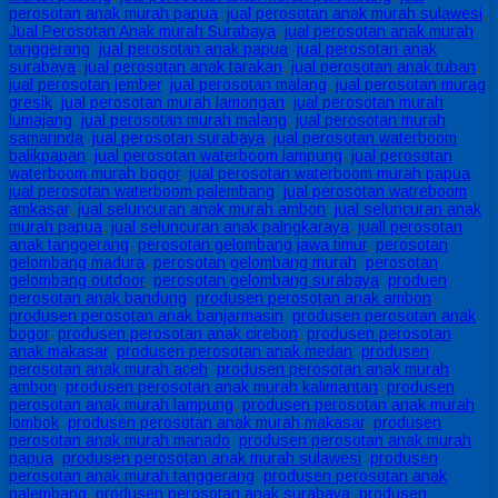
perosotan anak murah papua
,
jual perosotan anak murah sulawesi
,
Jual Perosotan Anak murah Surabaya
,
jual perosotan anak murah
tanggerang
,
jual perosotan anak papua
,
jual perosotan anak
surabaya
,
jual perosotan anak tarakan
,
jual perosotan anak tuban
,
jual perosotan jember
,
jual perosotan malang
,
jual perosotan murag
gresik
,
jual perosotan murah lamongan
,
jual perosotan murah
lumajang
,
jual perosotan murah malang
,
jual perosotan murah
samarinda
,
jual perosotan surabaya
,
jual perosotan waterboom
balikpapan
,
jual perosotan waterboom lampung
,
jual perosotan
waterboom murah bogor
,
jual perosotan waterboom murah papua
,
jual perosotan waterboom palembang
,
jual perosotan watreboom
amkasar
,
jual seluncuran anak murah ambon
,
jual seluncuran anak
murah papua
,
jual seluncuran anak palngkaraya
,
juall perosotan
anak tanggerang
,
perosotan gelombang jawa timur
,
perosotan
gelombang madura
,
perosotan gelombang murah
,
perosotan
gelombang outdoor
,
perosotan gelombang surabaya
,
produen
perosotan anak bandung
,
produsen perosotan anak ambon
,
produsen perosotan anak banjarmasin
,
produsen perosotan anak
bogor
,
produsen perosotan anak cirebon
,
produsen perosotan
anak makasar
,
produsen perosotan anak medan
,
produsen
perosotan anak murah aceh
,
produsen perosotan anak murah
ambon
,
produsen perosotan anak murah kalimantan
,
produsen
perosotan anak murah lampung
,
produsen perosotan anak murah
lombok
,
produsen perosotan anak murah makasar
,
produsen
perosotan anak murah manado
,
produsen perosotan anak murah
papua
,
produsen perosotan anak murah sulawesi
,
produsen
perosotan anak murah tanggerang
,
produsen perosotan anak
palembang
,
produsen perosotan anak surabaya
,
produsen