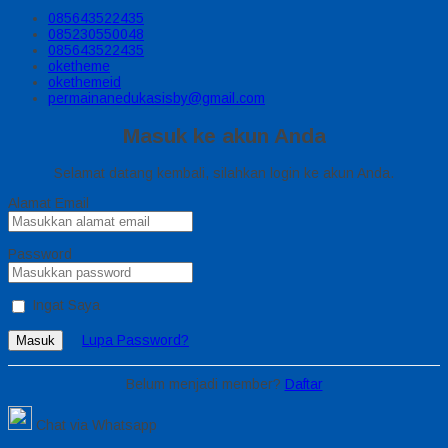
085643522435
085230550048
085643522435
oketheme
okethemeid
permainanedukasisby@gmail.com
Masuk ke akun Anda
Selamat datang kembali, silahkan login ke akun Anda.
Alamat Email
Password
Ingat Saya
Lupa Password?
Masuk
Belum menjadi member?
Daftar
Chat via Whatsapp