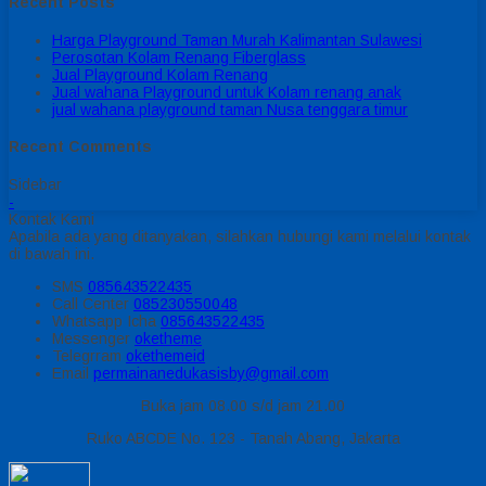
Recent Posts
Harga Playground Taman Murah Kalimantan Sulawesi
Perosotan Kolam Renang Fiberglass
Jual Playground Kolam Renang
Jual wahana Playground untuk Kolam renang anak
jual wahana playground taman Nusa tenggara timur
Recent Comments
Sidebar
-
Kontak Kami
Apabila ada yang ditanyakan, silahkan hubungi kami melalui kontak
di bawah ini.
SMS
085643522435
Call Center
085230550048
Whatsapp
Icha
085643522435
Messenger
oketheme
Telegrram
okethemeid
Email
permainanedukasisby@gmail.com
Buka jam 08.00 s/d jam 21.00
Ruko ABCDE No. 123 - Tanah Abang, Jakarta