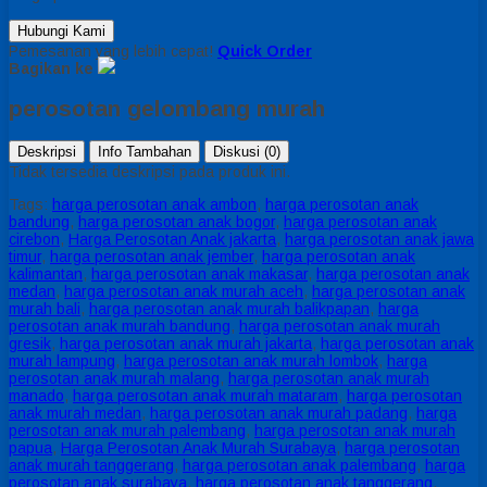
Hubungi Kami
Pemesanan yang lebih cepat!
Quick Order
Bagikan ke
perosotan gelombang murah
Deskripsi
Info Tambahan
Diskusi (0)
Tidak tersedia deskripsi pada produk ini.
Tags:
harga perosotan anak ambon
,
harga perosotan anak
bandung
,
harga perosotan anak bogor
,
harga perosotan anak
cirebon
,
Harga Perosotan Anak jakarta
,
harga perosotan anak jawa
timur
,
harga perosotan anak jember
,
harga perosotan anak
kalimantan
,
harga perosotan anak makasar
,
harga perosotan anak
medan
,
harga perosotan anak murah aceh
,
harga perosotan anak
murah bali
,
harga perosotan anak murah balikpapan
,
harga
perosotan anak murah bandung
,
harga perosotan anak murah
gresik
,
harga perosotan anak murah jakarta
,
harga perosotan anak
murah lampung
,
harga perosotan anak murah lombok
,
harga
perosotan anak murah malang
,
harga perosotan anak murah
manado
,
harga perosotan anak murah mataram
,
harga perosotan
anak murah medan
,
harga perosotan anak murah padang
,
harga
perosotan anak murah palembang
,
harga perosotan anak murah
papua
,
Harga Perosotan Anak Murah Surabaya
,
harga perosotan
anak murah tanggerang
,
harga perosotan anak palembang
,
harga
perosotan anak surabaya
,
harga perosotan anak tanggerang
,