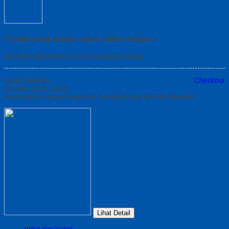
Produk yang sangat tepat, pilihan bagus..!
Berhasil ditambahkan ke keranjang belanja
Lanjut Belanja
Checkout
Produk Quick Order
Pemesanan dapat langsung menghubungi kontak dibawah:
Lihat Detail