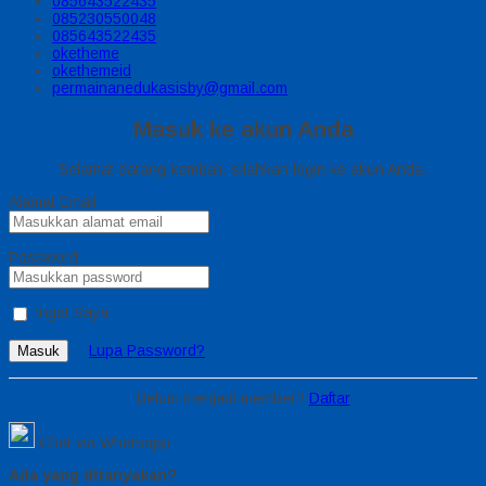
085643522435
085230550048
085643522435
oketheme
okethemeid
permainanedukasisby@gmail.com
Masuk ke akun Anda
Selamat datang kembali, silahkan login ke akun Anda.
Alamat Email
Password
Ingat Saya
Lupa Password?
Masuk
Belum menjadi member?
Daftar
Chat via Whatsapp
Ada yang ditanyakan?