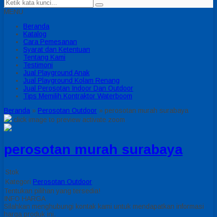
MENU
Beranda
Katalog
Cara Pemesanan
Syarat dan Ketentuan
Tentang Kami
Testimoni
Jual Playground Anak
Jual Playground Kolam Renang
Jual Perosotan Indoor Dan Outdoor
Tips Memilih Kontraktor Waterboom
Beranda
»
Perosotan Outdoor
»
perosotan murah surabaya
click image to preview
activate zoom
perosotan murah surabaya
Stok
Kategori
Perosotan Outdoor
Tentukan pilihan yang tersedia!
INFO HARGA
Silahkan menghubungi kontak kami untuk mendapatkan informasi
harga produk ini.