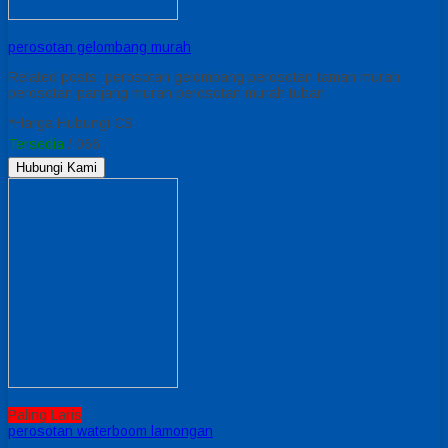
perosotan gelombang murah
Related posts: perosotan gelombang perosotan taman murah
perosotan panjang murah perosotan murah tuban
*Harga Hubungi CS
Tersedia
/ 066
Hubungi Kami
Paling Laris
perosotan waterboom lamongan