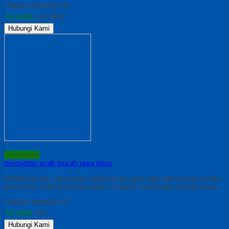
*Harga Hubungi CS
Tersedia
/ prs fiber
Hubungi Kami
Terpopuler
perosotan anak murah jawa timur
Related posts: perosotan anak murah jawa timur perosotan murah
jawa timur Jual Perosotan Anak Tk Murah perosotan murah tuban
*Harga Hubungi CS
Tersedia
/ 63
Hubungi Kami