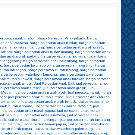
erosotan anak cirebon
,
Harga Perosotan Anak jakarta
,
harga
tan anak makasar
,
harga perosotan anak medan
,
harga perosotan
osotan anak murah bandung
,
harga perosotan anak murah gresik
,
 lombok
,
harga perosotan anak murah malang
,
harga perosotan anak
otan anak murah padang
,
harga perosotan anak murah palembang
,
h tanggerang
,
harga perosotan anak palembang
,
harga perosotan
ng
,
harga perosotan bojonegoro
,
harga perosotan jawa timur
,
harga
 murah lamongan
,
harga perosotan murah malang
,
harga perosotan
harga perosotan waterboom lampung
,
harga perosotan waterboom
anak murah sulawesi
,
harga perosotana anak tarakan
,
harga perostan
erosotan anak ambon
,
Jual Perosotan Anak Bali
,
jual perosotan anak
ual perosotan anak cirebon
,
jual perosotan anak gresik
,
Jual
ak Medan
,
jual perosotan anak murah aceh
,
jual perosotan anak murah
ogor
,
jual perosotan anak murah cirebon
,
Jual Perosotan Anak Murah
urah lampung
,
jual perosotan anak murah lombok
,
jual perosotan anak
n anak murah manado
,
jual perosotan anak murah mataram
,
jual
,
jual perosotan anak murah papua
,
jual perosotan anak murah
anak papua
,
jual perosotan anak surabaya
,
jual perosotan anak
esik
,
jual perosotan murah lamongan
,
jual perosotan murah lumajang
,
taman madura
,
jual perosotan taman papua
,
jual perosotan waterboom
terboom murah papua
,
jual perosotan waterboom palembang
,
jual
ual seluncuran anak palngkaraya
,
juall perosotan anak tanggerang
,