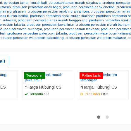
ri
,
perosotan taman murah bali
,
perosotan taman murah surabaya
,
produen perosota
armasin
,
produsen perosotan anak bogor
,
produsen perosotan anak cirebon
,
produsen
anak murah aceh
,
produsen perosotan anak murah ambon
,
produsen perosotan anak
anak murah lombok
,
produsen perosotan anak murah makasar
,
produsen perosotan 
h sulawesi
,
produsen perosotan anak murah tanggerang
,
produsen perosotan anak
erosotan jakarta
,
produsen perosotan jawa timur
,
produsen perosotan murah banjarm
odusen perosotan surabaya
,
produsen perosotan taman makasar
,
produsen perosota
bali
,
produsen perosotan waterboom jakarta
,
produsen perosotan waterboom kaliman
rodusen perosotan waterboom palembang
,
produsen perosotan wateroom makasar
,
s
ait
bang
perosotan anak murah
perosotan waterboom
Terpopuler
Paling Laris
jawa timur
lamongan
 CS
*Harga Hubungi CS
*Harga Hubungi CS
Tersedia
/ 63
Pre Order
/ 098