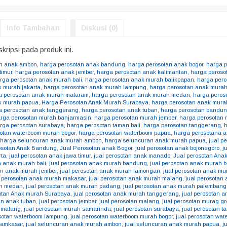
Info Tambahan
Diskusi (0)
kripsi pada produk ini.
an anak ambon
,
harga perosotan anak bandung
,
harga perosotan anak bogor
,
harga p
timur
,
harga perosotan anak jember
,
harga perosotan anak kalimantan
,
harga peroso
rga perosotan anak murah bali
,
harga perosotan anak murah balikpapan
,
harga per
k murah jakarta
,
harga perosotan anak murah lampung
,
harga perosotan anak murah
a perosotan anak murah mataram
,
harga perosotan anak murah medan
,
harga peros
k murah papua
,
Harga Perosotan Anak Murah Surabaya
,
harga perosotan anak mura
a perosotan anak tanggerang
,
harga perosotan anak tuban
,
harga perosotan bandu
rga perosotan murah banjarmasin
,
harga perosotan murah jember
,
harga perosotan
rga perosotan surabaya
,
harga perosotan taman bali
,
harga perosotan tanggerang
,
otan waterboom murah bogor
,
harga perosotan waterboom papua
,
harga perosotana 
,
harga seluncuran anak murah ambon
,
harga seluncuran anak murah papua
,
jual p
osotan Anak Bandung
,
Jual Perosotan anak Bogor
,
jual perosotan anak bojonegoro
,
j
rta
,
jual perosotan anak jawa timur
,
jual perosotan anak manado
,
Jual perosotan An
n anak murah bali
,
jual perosotan anak murah bandung
,
jual perosotan anak murah b
an anak murah jember
,
jual perosotan anak murah lamongan
,
jual perosotan anak m
l perosotan anak murah makasar
,
jual perosotan anak murah malang
,
jual perosota
ah medan
,
jual perosotan anak murah padang
,
jual perosotan anak murah palembang
otan Anak murah Surabaya
,
jual perosotan anak murah tanggerang
,
jual perosotan 
an anak tuban
,
jual perosotan jember
,
jual perosotan malang
,
jual perosotan murag gr
h malang
,
jual perosotan murah samarinda
,
jual perosotan surabaya
,
jual perosotan 
osotan waterboom lampung
,
jual perosotan waterboom murah bogor
,
jual perosotan wa
 amkasar
,
jual seluncuran anak murah ambon
,
jual seluncuran anak murah papua
,
j