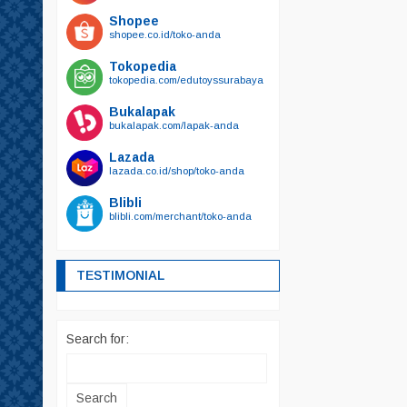
Shopee
shopee.co.id/toko-anda
Tokopedia
tokopedia.com/edutoyssurabaya
Bukalapak
bukalapak.com/lapak-anda
Lazada
lazada.co.id/shop/toko-anda
Blibli
blibli.com/merchant/toko-anda
TESTIMONIAL
Search for: