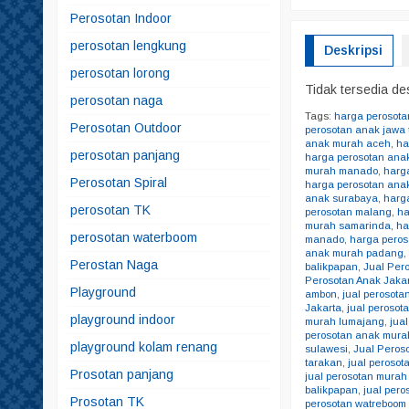
Perosotan Indoor
perosotan lengkung
Deskripsi
perosotan lorong
Tidak tersedia des
perosotan naga
Tags:
harga perosot
Perosotan Outdoor
perosotan anak jawa 
anak murah aceh
,
ha
perosotan panjang
harga perosotan ana
murah manado
,
harg
Perosotan Spiral
harga perosotan ana
anak surabaya
,
harg
perosotan TK
perosotan malang
,
ha
murah samarinda
,
ha
perosotan waterboom
manado
,
harga peros
anak murah padang
Perostan Naga
balikpapan
,
Jual Per
Perosotan Anak Jaka
Playground
ambon
,
jual perosota
Jakarta
,
jual perosot
playground indoor
murah lumajang
,
jua
perosotan anak mur
playground kolam renang
sulawesi
,
Jual Peros
tarakan
,
jual perosot
Prosotan panjang
jual perosotan mura
balikpapan
,
jual per
Prosotan TK
perosotan watreboom