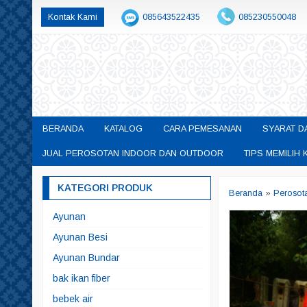
Kontak Kami
085643522435
085230550048
permainanedukasisby@gmail.com
BERANDA
KATALOG
CARA PEMESANAN
SYARAT D
JUAL PEROSOTAN INDOOR DAN OUTDOOR
TIPS MEMILI
KATEGORI PRODUK
Beranda
»
Perosot
Ayunan
Ayunan Besi
Ayunan Bundar
bak ikan fiber
bebek air