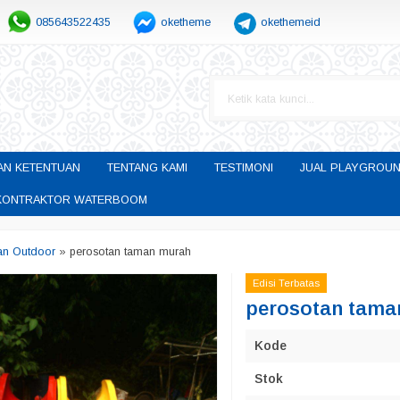
085643522435
oketheme
okethemeid
AN KETENTUAN
TENTANG KAMI
TESTIMONI
JUAL PLAYGROUN
H KONTRAKTOR WATERBOOM
an Outdoor
»
perosotan taman murah
Edisi Terbatas
perosotan tama
Kode
Stok