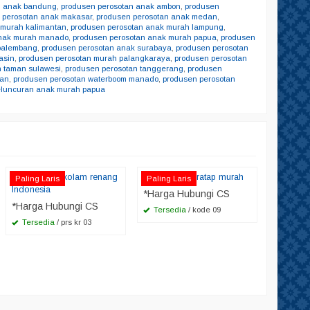
n anak bandung
,
produsen perosotan anak ambon
,
produsen
 perosotan anak makasar
,
produsen perosotan anak medan
,
 murah kalimantan
,
produsen perosotan anak murah lampung
,
anak murah manado
,
produsen perosotan anak murah papua
,
produsen
 palembang
,
produsen perosotan anak surabaya
,
produsen perosotan
asin
,
produsen perosotan murah palangkaraya
,
produsen perosotan
n taman sulawesi
,
produsen perosotan tanggerang
,
produsen
tan
,
produsen perosotan waterboom manado
,
produsen perosotan
eluncuran anak murah papua
jual perosan kolam renang
Perosotan beratap murah
perosota
Paling Laris
Paling Laris
Indonesia
*Harga Hubungi CS
*Harga
*Harga Hubungi CS
Tersedia
/ kode 09
Tersedia
/ prs kr 03