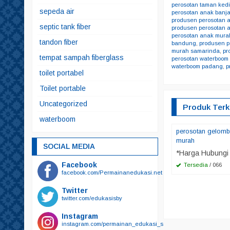
perosotan taman kedi
sepeda air
perosotan anak banj
produsen perosotan 
septic tank fiber
produsen perosotan 
perosotan anak mura
tandon fiber
bandung
,
produsen p
murah samarinda
,
pr
tempat sampah fiberglass
perosotan waterboom 
waterboom padang
,
p
toilet portabel
Toilet portable
Uncategorized
Produk Terk
waterboom
perosotan gelom
murah
SOCIAL MEDIA
*Harga Hubungi
Facebook
Tersedia
/ 066
facebook.com/Permainanedukasi.net
Twitter
twitter.com/edukasisby
Instagram
instagram.com/permainan_edukasi_surabaya/