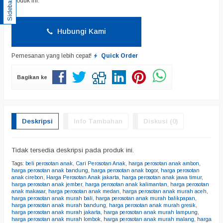
produk ini.
Sidebar
Hubungi Kami
Pemesanan yang lebih cepat!
Quick Order
Bagikan ke
Deskripsi
Info Tambahan
Diskusi (0)
Tidak tersedia deskripsi pada produk ini.
Tags:
beli perosotan anak
,
Cari Perosotan Anak
,
harga perosotan anak ambon
,
harga perosotan anak bandung
,
harga perosotan anak bogor
,
harga perosotan
anak cirebon
,
Harga Perosotan Anak jakarta
,
harga perosotan anak jawa timur
,
harga perosotan anak jember
,
harga perosotan anak kalimantan
,
harga perosotan
anak makasar
,
harga perosotan anak medan
,
harga perosotan anak murah aceh
,
harga perosotan anak murah bali
,
harga perosotan anak murah balikpapan
,
harga perosotan anak murah bandung
,
harga perosotan anak murah gresik
,
harga perosotan anak murah jakarta
,
harga perosotan anak murah lampung
,
harga perosotan anak murah lombok
,
harga perosotan anak murah malang
,
harga