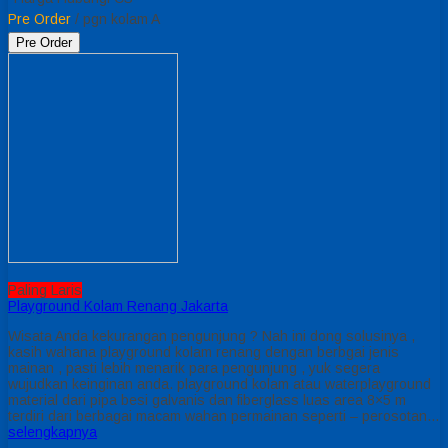
Pre Order
/ pgn kolam A
Pre Order
Paling Laris
Playground Kolam Renang Jakarta
Wisata Anda kekurangan pengunjung ? Nah ini dong solusinya ,
kasih wahana playground kolam renang dengan berbgai jenis
mainan , pasti lebih menarik para pengunjung , yuk segera
wujudkan keinginan anda. playground kolam atau waterplayground
material dari pipa besi galvanis dan fiberglass luas area 8×5 m
terdiri dari berbagai macam wahan permainan seperti – perosotan…
selengkapnya