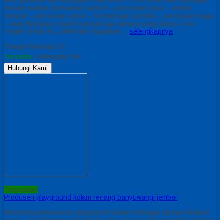
macam wahan permainan seperti – perosotan lurus – ember
tumpah – perosotan spiral – terowongan pendek – perosotan naga
– atap fiberglass masih banyak lagi wahana yang lainya. Free
Ongkir Untuk ALL JAWA dan dapatkan…
selengkapnya
*Harga Hubungi CS
Tersedia
/ waterpaly FAV
Hubungi Kami
Terpopuler
Produsen playground kolam renang banyuwangi jember
Menerima pemesanan playground kolam berbagai ukuran Related
posts: Jual Playground Anak Surabaya harga Playground Surabaya