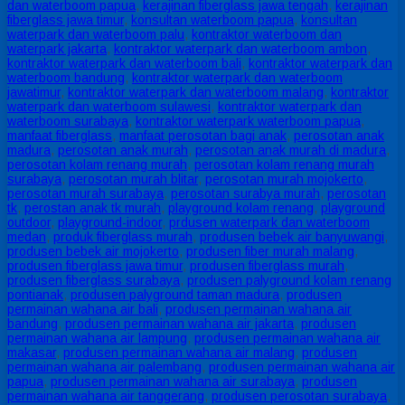
dan waterboom papua
,
kerajinan fiberglass jawa tengah
,
kerajinan
fiberglass jawa timur
,
konsultan waterboom papua
,
konsultan
waterpark dan waterboom palu
,
kontraktor waterboom dan
waterpark jakarta
,
kontraktor waterpark dan waterboom ambon
,
kontraktor waterpark dan waterboom bali
,
kontraktor waterpark dan
waterboom bandung
,
kontraktor waterpark dan waterboom
jawatimur
,
kontraktor waterpark dan waterboom malang
,
kontraktor
waterpark dan waterboom sulawesi
,
kontraktor waterpark dan
waterboom surabaya
,
kontraktor waterpark waterboom papua
,
manfaat fiberglass
,
manfaat perosotan bagi anak
,
perosotan anak
madura
,
perosotan anak murah
,
perosotan anak murah di madura
,
perosotan kolam renang murah
,
perosotan kolam renang murah
surabaya
,
perosotan murah blitar
,
perosotan murah mojokerto
,
perosotan murah surabaya
,
perosotan surabya murah
,
perosotan
tk
,
perostan anak tk murah
,
playground kolam renang
,
playground
outdoor
,
playground-indoor
,
prdusen waterpark dan waterboom
medan
,
produk fiberglass murah
,
produsen bebek air banyuwangi
,
produsen bebek air mojokerto
,
produsen fiber murah malang
,
produsen fiberglass jawa timur
,
produsen fiberglass murah
,
produsen fiberglass surabaya
,
produsen palyground kolam renang
pontianak
,
produsen palyground taman madura
,
produsen
permainan wahana air bali
,
produsen permainan wahana air
bandung
,
produsen permainan wahana air jakarta
,
produsen
permainan wahana air lampung
,
produsen permainan wahana air
makasar
,
produsen permainan wahana air malang
,
produsen
permainan wahana air palembang
,
produsen permainan wahana air
papua
,
produsen permainan wahana air surabaya
,
produsen
permainan wahana air tanggerang
,
produsen perosotan surabaya
,