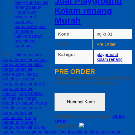
Jual Playground
playground kolam
renang papua
Kolam renang
Harga water
playground
Murah
surabaya
harga waterpark
Surabaya
Kode
pg kr 01
jual Perosotan
gelombang
Stok
Pre Order
surabaya
Kategori
playground
Tags:
ember tumpah
,
kolam renang
harga bebek air ambon
,
harga bebek air blitar
,
harga bebek air
PRE ORDER
bojonegoro
,
harga
Hubungi kami untuk informasi lebih lanjut
bebek air cirebon
,
mengenai pemesanan produk ini.
harga bebek air gresik
,
harga bebek air
madiun
,
harga bebek
air madura
,
harga
Hubungi Kami
bebek air papua
,
harga
bebek air pasuaruan
,
harga bebek air
Pemesanan yang lebih cepat!
Quick
samarinda
,
harga
Order
bebek air sidoarjo
,
Bagikan ke
harga bebek air tulung
agung
,
harga patung maskot fiber jawa timur
,
harga perosotan