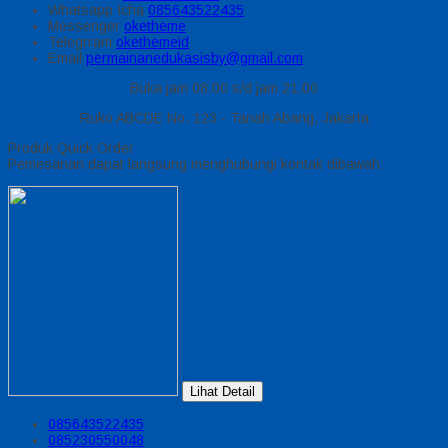
Whatsapp
Icha
085643522435
Messenger
oketheme
Telegrram
okethemeid
Email
permainanedukasisby@gmail.com
Buka jam 08.00 s/d jam 21.00
Ruko ABCDE No. 123 - Tanah Abang, Jakarta
Produk Quick Order
Pemesanan dapat langsung menghubungi kontak dibawah:
Lihat Detail
085643522435
085230550048