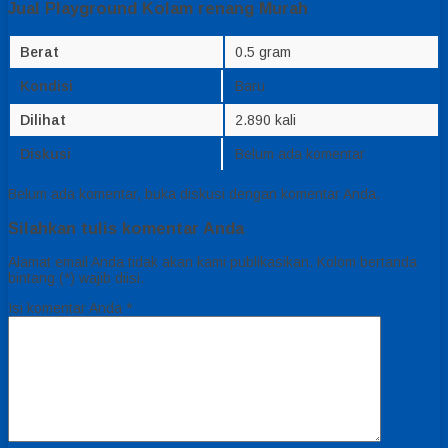
Jual Playground Kolam renang Murah
Berat
0.5 gram
Kondisi
Baru
Dilihat
2.890 kali
Diskusi
Belum ada komentar
Belum ada komentar, buka diskusi dengan komentar Anda.
Silahkan tulis komentar Anda
Alamat email Anda tidak akan kami publikasikan. Kolom bertanda
bintang (*) wajib diisi.
Isi komentar Anda
*