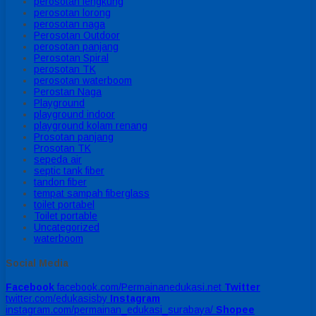
perosotan lengkung
perosotan lorong
perosotan naga
Perosotan Outdoor
perosotan panjang
Perosotan Spiral
perosotan TK
perosotan waterboom
Perostan Naga
Playground
playground indoor
playground kolam renang
Prosotan panjang
Prosotan TK
sepeda air
septic tank fiber
tandon fiber
tempat sampah fiberglass
toilet portabel
Toilet portable
Uncategorized
waterboom
Social Media
Facebook
facebook.com/Permainanedukasi.net
Twitter
twitter.com/edukasisby
Instagram
instagram.com/permainan_edukasi_surabaya/
Shopee