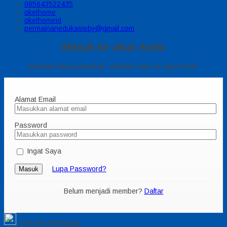
085643522435
oketheme
okethemeid
permainanedukasisby@gmail.com
Masuk ke akun Anda
Selamat datang kembali, silahkan login ke akun Anda.
Alamat Email
Password
Ingat Saya
Lupa Password?
Masuk
Belum menjadi member?
Daftar
Chat via Whatsapp