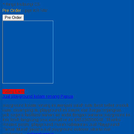
*Harga Hubungi CS
Pre Order
/ pgn KR FAV
Pre Order
Paling Laris
Jual playground kolam renang Papua
playground kolam renang ini menjadi salah satu best seller produk
kami, disamping itu playground ini simple dan harga terjangkau .
yuk segera fasilitasi wahan air anda dengan wahana playground ini.
Info lebih langsung bisa wa/call ke no 085230550048. Thanks
Related posts: playground murah kalimantan Jual Playground
Taman Murah jakarta jual playground outdoor jakarta dan
sekitarnya…
selengkapnya