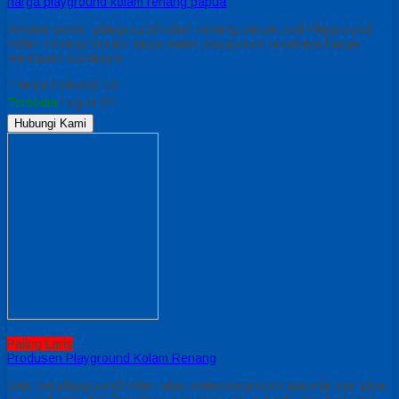
harga playground kolam renang papua
Related posts: playground kolam renang papua Jual Playground
Kolam renang Murah Harga water playground surabaya harga
waterpark Surabaya
*Harga Hubungi CS
Tersedia
/ pg kr 02
Hubungi Kami
Paling Laris
Produsen Playground Kolam Renang
Satu set playground kolam atau waterplayground material dari pipa
besi galvanis dan fiberglass luas area 7×5 m terdiri dari berbagai