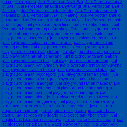
patung fiber papua
,
Jual Perosotan Anak Bali
,
Jual Perosotan anak
di Bali.
,
Jual Perosotan anak di Banyuwangi
,
Jual Perosotan anak di
Jombang
,
Jual Perosotan anak di kediri
,
Jual Perosotan Anak di
Makassar
,
Jual Perosotan Anak di Malang
,
Jual Perosotan anak di
pasuruan
,
Jual Perosotan Anak di Surabaya
,
Jual Perosotan anak
probolinggo
,
jual perosotan jawa timur
,
jual perosotan kediri
,
Jual
Perosotan Kolam renang di Surabaya Blitar
,
jual playground anak
murah kalimantan
,
jual playground anak murah mojoketo
,
Jual
playground kolam renang
,
jual playground kolam renang lampung
,
jual playground kolam renang makasar
,
jual playground kolam
renang medan
,
jual Playground Kolam Renang surabaya
,
jual
playground kolam renang tuban
,
jual playground murah pasuruan
,
jual playground murah semarang
,
jual playground taman ambon
,
jual playground taman bali
,
jual playground taman bandung
,
jual
playground taman banjarmasin
,
jual playground taman banyuwangi
,
jual playground taman bekasi
,
jual playground taman blitar
,
jual
playground taman bojonegoro
,
jual playground taman gresik
,
jual
playground taman jakarta
,
jual playground taman kediri
,
jual
playground taman lamongan
,
jual playground taman makasar
,
jual
playground taman mataram
,
jual playground taman padang
,
jual
playground taman palu
,
jual playground taman papua
,
jual
playground taman sidoarjo
,
jual playground taman sulawesi
,
jual
playground taman tanggerang
,
jual playgrouund kolam renang
surabaya
,
jual produk fiberglass
,
jual sepeda air jawa timur
,
jual
sepeda air magetan
,
jual sepeda air mojokerto
,
jual sepeda air
papua
,
jual sepeda air sidoarjo
,
jual septic tank fiber gresik
,
jual
septic tank fiber murah surabaya
,
jual septic tank fiber sidoarjo
,
jual
septic tank fiber tuban
,
jual water playground bali
,
jual waterpark