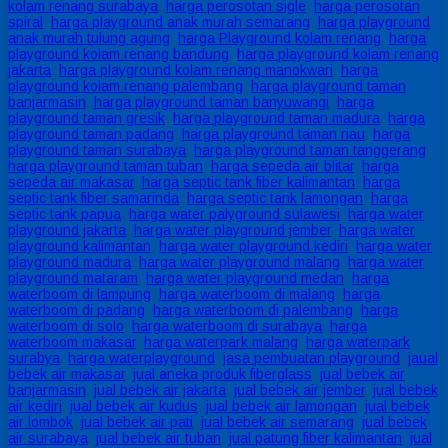
kolam renang surabaya
,
harga perosotan sigle
,
harga perosotan
spiral
,
harga playground anak murah semarang
,
harga playground
anak murah tulung agung
,
harga Playground kolam renang
,
harga
playground kolam renang bandung
,
harga playground kolam renang
jakarta
,
harga playground kolam renang manokwari
,
harga
playground kolam renang palembang
,
harga playground taman
banjarmasin
,
harga playground taman banyuwangi
,
harga
playground taman gresik
,
harga playground taman madura
,
harga
playground taman padang
,
harga playground taman riau
,
harga
playground taman surabaya
,
harga playground taman tanggerang
,
harga playground taman tuban
,
harga sepeda air blitar
,
harga
sepeda air makasar
,
harga septic tank fiber kalimantan
,
harga
septic tank fiber samarinda
,
harga septic tank lamongan
,
harga
septic tank papua
,
harga water palyground sulawesi
,
harga water
playground jakarta
,
harga water playground jember
,
harga water
playground kalimantan
,
harga water playground kediri
,
harga water
playground madura
,
harga water playground malang
,
harga water
playground mataram
,
harga water playground medan
,
harga
waterboom di lampung
,
harga waterboom di malang
,
harga
waterboom di padang
,
harga waterboom di palembang
,
harga
waterboom di solo
,
harga waterboom di surabaya
,
harga
waterboom makasar
,
harga waterpark malang
,
harga waterpark
surabya
,
harga waterplayground
,
jasa pembuatan playground
,
jaual
bebek air makasar
,
jual aneka produk fiberglass
,
jual bebek air
banjarmasin
,
jual bebek air jakarta
,
jual bebek air jember
,
jual bebek
air kediri
,
jual bebek air kudus
,
jual bebek air lamongan
,
jual bebek
air lombok
,
jual bebek air pati
,
jual bebek air semarang
,
jual bebek
air surabaya
,
jual bebek air tuban
,
jual patung fiber kalimantan
,
jual