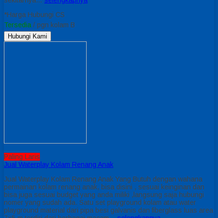
*Harga Hubungi CS
Tersedia
/ pgn kolam B
Hubungi Kami
Paling Laris
Jual Waterplay Kolam Renang Anak
Jual Waterplay Kolam Renang Anak Yang Butuh dengan wahana
permainan kolam renang anak, bisa disini , sesuai keinginan dan
bisa juga sesuai budget yang anda miliki ,langsung saja hubungi
nomer yang sudah ada. Satu set playground kolam atau water
playground material dari pipa besi galvanis dan fiberglass luas area
7×5 m terdiri dari berbagai macam…
selengkapnya