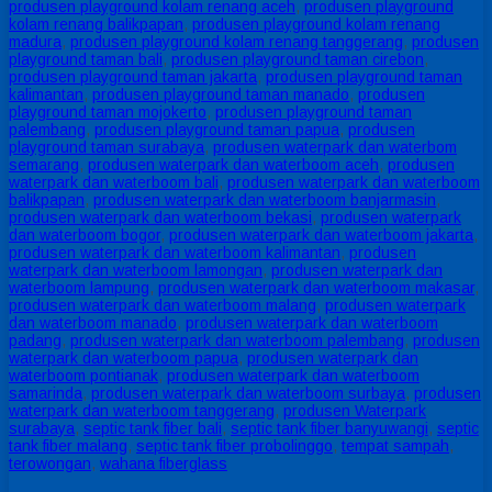
produsen playground kolam renang aceh
,
produsen playground
kolam renang balikpapan
,
produsen playground kolam renang
madura
,
produsen playground kolam renang tanggerang
,
produsen
playground taman bali
,
produsen playground taman cirebon
,
produsen playground taman jakarta
,
produsen playground taman
kalimantan
,
produsen playground taman manado
,
produsen
playground taman mojokerto
,
produsen playground taman
palembang
,
produsen playground taman papua
,
produsen
playground taman surabaya
,
produsen waterpark dan waterbom
semarang
,
produsen waterpark dan waterboom aceh
,
produsen
waterpark dan waterboom bali
,
produsen waterpark dan waterboom
balikpapan
,
produsen waterpark dan waterboom banjarmasin
,
produsen waterpark dan waterboom bekasi
,
produsen waterpark
dan waterboom bogor
,
produsen waterpark dan waterboom jakarta
,
produsen waterpark dan waterboom kalimantan
,
produsen
waterpark dan waterboom lamongan
,
produsen waterpark dan
waterboom lampung
,
produsen waterpark dan waterboom makasar
,
produsen waterpark dan waterboom malang
,
produsen waterpark
dan waterboom manado
,
produsen waterpark dan waterboom
padang
,
produsen waterpark dan waterboom palembang
,
produsen
waterpark dan waterboom papua
,
produsen waterpark dan
waterboom pontianak
,
produsen waterpark dan waterboom
samarinda
,
produsen waterpark dan waterboom surbaya
,
produsen
waterpark dan waterboom tanggerang
,
produsen Waterpark
surabaya
,
septic tank fiber bali
,
septic tank fiber banyuwangi
,
septic
tank fiber malang
,
septic tank fiber probolinggo
,
tempat sampah
,
terowongan
,
wahana fiberglass