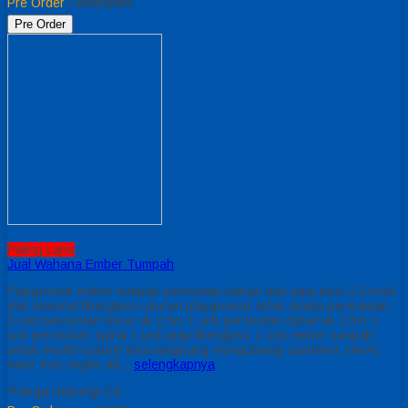
Pre Order
/ waterpark
Pre Order
Paling Laris
Jual Wahana Ember Tumpah
Playground ember tumpah perosotan bahan dari pipa besi 2,5 inchi
dan material fiberglass ukuran playground 4x5m aneka permainan :
2 unit perosotan lurus uk 2,5m 1 unit perosotan dobel uk 2,5m 1
unit perosotan spiral 1 unit atap fiberglass 1 unit ember tumpah
untuk model custom bisa langsung mengubungi customer servic
kami. free ongkir all…
selengkapnya
*Harga Hubungi CS