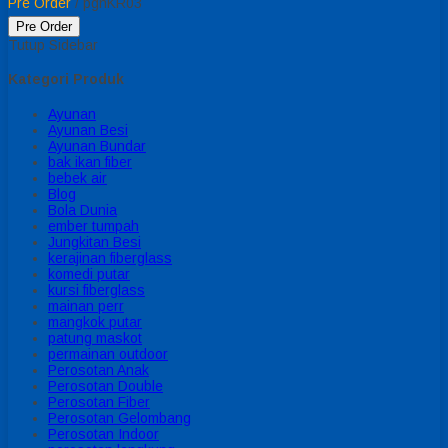
Pre Order
/ pgnKR03
Pre Order
Tutup Sidebar
Kategori Produk
Ayunan
Ayunan Besi
Ayunan Bundar
bak ikan fiber
bebek air
Blog
Bola Dunia
ember tumpah
Jungkitan Besi
kerajinan fiberglass
komedi putar
kursi fiberglass
mainan perr
mangkok putar
patung maskot
permainan outdoor
Perosotan Anak
Perosotan Double
Perosotan Fiber
Perosotan Gelombang
Perosotan Indoor