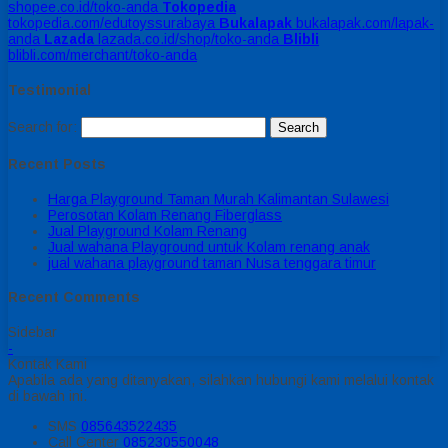
shopee.co.id/toko-anda
Tokopedia
tokopedia.com/edutoyssurabaya
Bukalapak
bukalapak.com/lapak-
anda
Lazada
lazada.co.id/shop/toko-anda
Blibli
blibli.com/merchant/toko-anda
Testimonial
Search for:
Recent Posts
Harga Playground Taman Murah Kalimantan Sulawesi
Perosotan Kolam Renang Fiberglass
Jual Playground Kolam Renang
Jual wahana Playground untuk Kolam renang anak
jual wahana playground taman Nusa tenggara timur
Recent Comments
Sidebar
-
Kontak Kami
Apabila ada yang ditanyakan, silahkan hubungi kami melalui kontak
di bawah ini.
SMS
085643522435
Call Center
085230550048