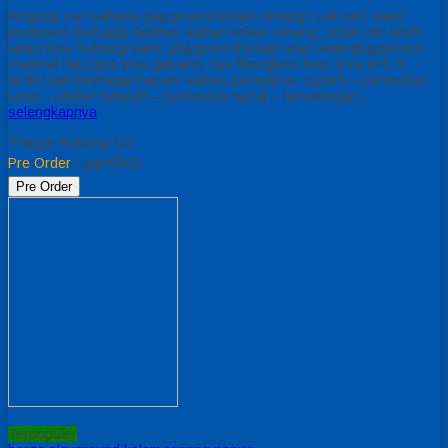
bingung cari wahana playground kolam renang? yuk sini, kami
produsen berbagai fasilitas wahan kolam renang, untuk info lebih
lanjut bisa hubungi kami. playground kolam atau waterplayground
material dari pipa besi galvanis dan fiberglass luas area 8×5 m
terdiri dari berbagai macam wahan permainan seperti – perosotan
lurus – ember tumpah – perosotan spiral – terowongan…
selengkapnya
*Harga Hubungi CS
Pre Order
/ pgnKR02
Pre Order
Terpopuler