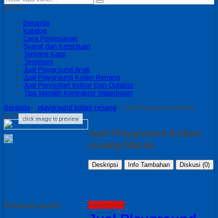
MENU
Beranda
Katalog
Cara Pemesanan
Syarat dan Ketentuan
Tentang Kami
Testimoni
Jual Playground Anak
Jual Playground Kolam Renang
Jual Perosotan Indoor Dan Outdoor
Tips Memilih Kontraktor Waterboom
Beranda
»
playground kolam renang
»
Jual Playground Kolam
renang Murah
click image to preview
Jual Playground Kolam
renang Murah
Deskripsi
Info Tambahan
Diskusi (0)
Related posts:
Paling Laris