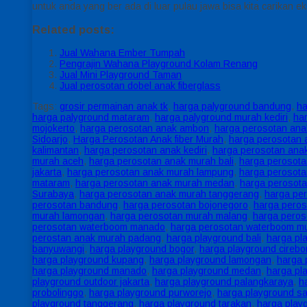
untuk anda yang ber ada di luar pulau jawa bisa kita carikan e
Related posts:
Jual Wahana Ember Tumpah
Pengrajin Wahana Playground Kolam Renang
Jual Mini Playground Taman
Jual perosotan dobel anak fiberglass
Tags:
grosir permainan anak tk
,
harga palyground bandung
,
ha
harga palyground mataram
,
harga palyground murah kediri
,
har
mojokerto
,
harga perosotan anak ambon
,
harga perosotan anak
Sidoarjo
,
Harga Perosotan Anak fiber Murah
,
harga perosotan 
kalimantan
,
harga perosotan anak kediri
,
harga perosotan ana
murah aceh
,
harga perosotan anak murah bali
,
harga perosota
jakarta
,
harga perosotan anak murah lampung
,
harga perosot
mataram
,
harga perosotan anak murah medan
,
harga perosot
Surabaya
,
harga perosotan anak murah tanggerang
,
harga pe
perosotan bandung
,
harga perosotan bojonegoro
,
harga peros
murah lamongan
,
harga perosotan murah malang
,
harga peros
perosotan waterboom manado
,
harga perosotan waterboom m
perostan anak murah padang
,
harga playground bali
,
harga pl
banyuwangi
,
harga playground bogor
,
harga playground cirebo
harga playground kupang
,
harga playground lamongan
,
harga 
harga playground manado
,
harga playground medan
,
harga pl
playground outdoor jakarta
,
harga playground palangkaraya
,
h
probolinggo
,
harga playground purworejo
,
harga playground s
playground tanggerang
,
harga playground tarakan
,
harga play