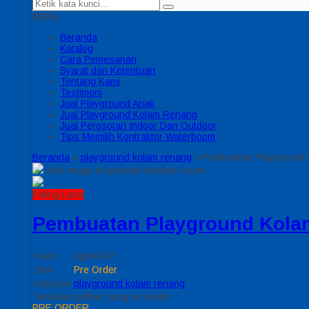
MENU
Beranda
Katalog
Cara Pemesanan
Syarat dan Ketentuan
Tentang Kami
Testimoni
Jual Playground Anak
Jual Playground Kolam Renang
Jual Perosotan Indoor Dan Outdoor
Tips Memilih Kontraktor Waterboom
Beranda
»
playground kolam renang
»
Pembuatan Playground
click image to preview
activate zoom
Paling Laris
Pembuatan Playground Kola
Kode
pgnKR02
Stok
Pre Order
Kategori
playground kolam renang
Tentukan pilihan yang tersedia!
PRE ORDER