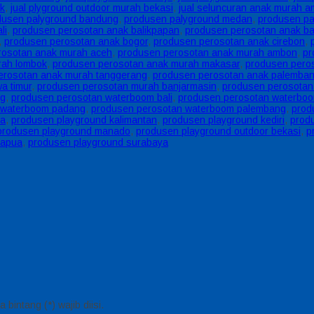
ik
,
jual plyground outdoor murah bekasi
,
jual seluncuran anak murah 
dusen palyground bandung
,
produsen palyground medan
,
produsen pa
li
,
produsen perosotan anak balikpapan
,
produsen perosotan anak b
,
produsen perosotan anak bogor
,
produsen perosotan anak cirebon
,
rosotan anak murah aceh
,
produsen perosotan anak murah ambon
,
pr
rah lombok
,
produsen perosotan anak murah makasar
,
produsen pero
erosotan anak murah tanggerang
,
produsen perosotan anak palemba
a timur
,
produsen perosotan murah banjarmasin
,
produsen perosotan
ng
,
produsen perosotan waterboom bali
,
produsen perosotan waterboo
 waterboom padang
,
produsen perosotan waterboom palembang
,
prod
ta
,
produsen playground kalimantan
,
produsen playground kediri
,
prod
produsen playground manado
,
produsen playground outdoor bekasi
,
p
papua
,
produsen playground surabaya
bintang (*) wajib diisi.