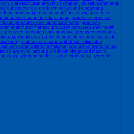
ambon
,
jual seluncuran anak murah papua
,
jual seluncuran anak
lyground purworejo
,
produsen palyground tanggerang
,
andung
,
produsen perosotan anak banjarmasin
,
produsen
produsen perosotan anak kalimantan
,
produsen perosotan
odusen perosotan anak murah kalimantan
,
produsen
sotan anak murah manado
,
produsen perosotan anak murah
ng
,
produsen perosotan anak surabaya
,
produsen perosotan
 murah palangkaraya
,
produsen perosotan murah samarinda
,
m jakarta
,
produsen perosotan waterboom kalimantan
,
usen perosotan wateroom makasar
,
produsen playground bali
,
usen playground lampung
,
produsen playground madura
,
rodusen playground outdoor jakarta
,
produsen playground