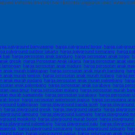
kspedisi termurah atau bisa dari ekspedisi langganan anda, terima kasi
rga palyground banyuwangi
,
harga palyground bogor
,
harga palygroun
ga palyground outdoor jakarta
,
harga palyground semarang
,
harga pa
 bali
,
harga perosotan anak bandung
,
harga perosotan anak bogor
,
h
anak gresik
,
Harga Perosotan Anak jakarta
,
harga perosotan anak jawa
k lamongan
,
harga perosotan anak madura
,
harga perosotan anak ma
n anak murah balikpapan
,
harga perosotan anak murah bandung
,
harg
an anak murah lombok
,
harga perosotan anak murah malang
,
harga pe
an anak murah padang
,
harga perosotan anak murah palembang
,
harg
rosotan anak palembang
,
harga perosotan anak surabaya
,
harga pero
otan jawa timur
,
harga perosotan malang
,
harga perosotan murah ban
otan murah samarinda
,
harga perosotan surabaya
,
harga perosotan t
urah bogor
,
harga perosotan waterboom papua
,
harga perosotana ana
ayground balikpapan
,
harga playground banda aceh
,
harga playground
n
,
harga playground gresik
,
harga playground jakarta
,
harga playgroun
playground lampung
,
harga playground luamjang
,
harga playground m
ayground mojokerto
,
harga playground murah bogor
,
harga playground 
arga playground palembang
,
harga playground palu
,
harga playground
amarinda
,
harga playground semarang
,
harga playground sidoarjo
,
har
ground tuban
,
harga playgrounnd papua
,
harga seluncuran anak mura