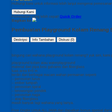
Hubungi kami untuk informasi lebih lanjut mengenai pemesanan 
Hubungi Kami
Pemesanan yang lebih cepat!
Quick Order
Bagikan ke
Pembuatan Playground Kolam Renang 
Deskripsi
Info Tambahan
Diskusi (0)
bingung cari wahana playground kolam renang? yuk sini, kami p
playground kolam atau waterplayground
material dari pipa besi galvanis dan fiberglass
luas area 8×5 m
terdiri dari berbagai macam wahan permainan seperti
– perosotan lurus
– ember tumpah
– perosotan spiral
– terowongan pendek
– perosotan naga
– atap fiberglass
masih banyak lagi wahana yang lainya.
Free Ongkir Untuk ALL JAWA dan dapatkan bonus spesial dari 