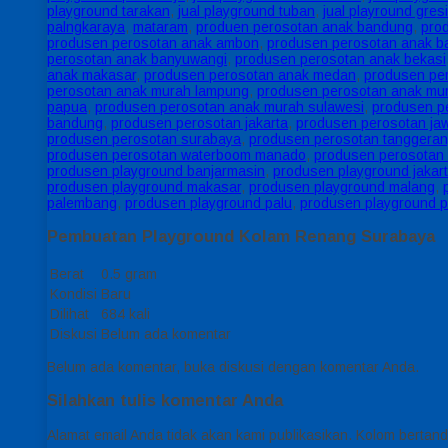
playground tarakan
,
jual playground tuban
,
jual playround gres
palngkaraya
,
mataram
,
produen perosotan anak bandung
,
pro
produsen perosotan anak ambon
,
produsen perosotan anak ba
perosotan anak banyuwangi
,
produsen perosotan anak bekasi
anak makasar
,
produsen perosotan anak medan
,
produsen pe
perosotan anak murah lampung
,
produsen perosotan anak mu
papua
,
produsen perosotan anak murah sulawesi
,
produsen p
bandung
,
produsen perosotan jakarta
,
produsen perosotan jaw
produsen perosotan surabaya
,
produsen perosotan tanggera
produsen perosotan waterboom manado
,
produsen perosotan
produsen playground banjarmasin
,
produsen playground jakar
produsen playground makasar
,
produsen playground malang
,
palembang
,
produsen playground palu
,
produsen playground 
Pembuatan Playground Kolam Renang Surabaya
Berat
0.5 gram
Kondisi
Baru
Dilihat
684 kali
Diskusi
Belum ada komentar
Belum ada komentar, buka diskusi dengan komentar Anda.
Silahkan tulis komentar Anda
Alamat email Anda tidak akan kami publikasikan. Kolom bertanda 