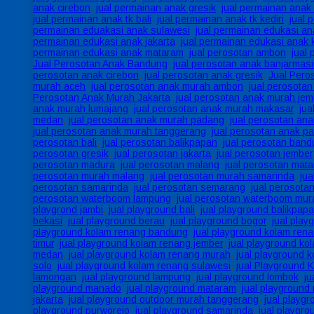
anak cirebon
,
jual permainan anak gresik
,
jual permainan anak 
jual permainan anak tk bali
,
jual permainan anak tk kediri
,
jual 
permainan eduakasi anak sulawesi
,
jual permainan edukasi a
permainan edukasi anak jakarta
,
jual permainan edukasi anak 
permainan edukasi anak mataram
,
jual perosotan ambon
,
jual
Jual Perosotan Anak Bandung
,
jual perosotan anak banjarmas
perosotan anak cirebon
,
jual perosotan anak gresik
,
Jual Pero
murah aceh
,
jual perosotan anak murah ambon
,
jual perosotan
Perosotan Anak Murah Jakarta
,
jual perosotan anak murah jem
anak murah lumajang
,
jual perosotan anak murah makasar
,
jua
medan
,
jual perosotan anak murah padang
,
jual perosotan an
jual perosotan anak murah tanggerang
,
jual perosotan anak p
perosotan bali
,
jual perosotan balikpapan
,
jual perosotan ban
perosotan gresik
,
jual perosotan jakarta
,
jual perosotan jember
perosotan madura
,
jual perosotan malang
,
jual perosotan mat
perosotan murah malang
,
jual perosotan murah samarinda
,
ju
perosotan samarinda
,
jual perosotan semarang
,
jual perosotan
perosotan waterboom lampung
,
jual perosotan waterboom mur
playgrond jambi
,
jual playground bali
,
jual playground balikpap
bekasi
,
jual playground berau
,
jual playground bogor
,
jual play
playground kolam renang bandung
,
jual playground kolam ren
timur
,
jual playground kolam renang jember
,
jual playground k
medan
,
jual playground kolam renang murah
,
jual playground 
solo
,
jual playground kolam renang sulawesi
,
jual Playground
lamongan
,
jual playground lampung
,
jual playground lombok
,
ju
playground manado
,
jual playground mataram
,
jual playground
jakarta
,
jual playground outdoor murah tanggerang
,
jual playg
playground purworejo
,
jual playground samarinda
,
jual playgr