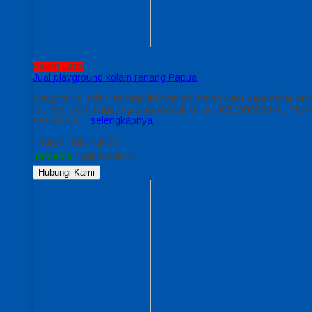
Paling Laris
Jual playground kolam renang Papua
playground kolam renang ini menjadi salah satu best seller pr
ini. Info lebih langsung bisa wa/call ke no 085230550048. Th
sekitarnya…
selengkapnya
*Harga Hubungi CS
Tersedia
/ pgn kolam B
Hubungi Kami