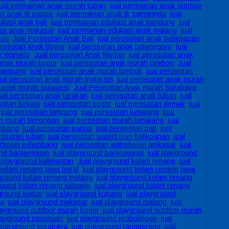
jual permainan anak murah tuban
,
jual permainan anak outdoor
,
an anak tk papua
,
jual permainan anak tk samarinda
,
jual
ukasi anak bali
,
jual permainan edukasi anak bandung
,
jual
asi anak makasar
,
jual permainan edukasi anak malang
,
jual
bon
,
Jual Perosotan Anak Bali
,
jual perosotan anak balikpapan
,
erosotan anak Bogor
,
jual perosotan anak bojonegoro
,
jual
ak manado
,
Jual perosotan Anak Medan
,
jual perosotan anak
 anak murah bogor
,
jual perosotan anak murah cirebon
,
Jual
 lampung
,
jual perosotan anak murah lombok
,
jual perosotan
ual perosotan anak murah mataram
,
jual perosotan anak murah
n anak murah sulawesi
,
Jual Perosotan Anak murah Surabaya
,
ual perosotan anak tarakan
,
jual perosotan anak tuban
,
jual
sotan bekasi
,
jual perosotan bogor
,
jual perosotan demak
,
jual
,
jual perosotan lampung
,
jual perosotan lumajang
,
jual
an murah lamongan
,
jual perosotan murah lumajang
,
jual
embang
,
jual perosotan papua
,
jual perosotan pati
,
jual
erosotan tuban
,
jual perosotan waterboom balikpapan
,
jual
terboom palembang
,
jual perosotan watreboom amkasar
,
jual
und banjarmasin
,
jual playground banyuwangi
,
jual playground
l playground kalimantan
,
Jual playground kolam renang
,
jual
 kolam renang jawa barat
,
jual playground kolam renang jawa
yground kolam renang malang
,
jual playground kolam renang
ground kolam renang sidoarjo
,
jual playground kolam renang
yground kudus
,
jual playground kupang
,
jual playground
ra
,
jual playground makasar
,
jual playground malang
,
jual
layground outdoor murah bogor
,
jual playground outdoor murah
playground pasuruan
,
jual playground probolinggo
,
jual
 playground surabaya
,
jual playground tanggerang
,
jual