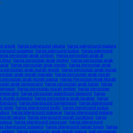
h
d gresik
,
harga palyground jakarta
,
harga palyground madura
,
lyground sulawesi
,
harga palyround kudus
,
harga palyround
arga perosotan anak cirebon
,
Harga perosotan anak di
 timur
,
harga perosotan anak jember
,
harga perosotan anak
kasar
,
harga perosotan anak medan
,
harga perosotan anak
a perosotan anak murah gresik
,
harga perosotan anak murah
rosotan anak murah manado
,
harga perosotan anak murah
a perosotan anak murah papua
,
Harga Perosotan Anak Murah
sotan anak tanggerang
,
harga perosotan anak tuban
,
harga
jarmasin
,
harga perosotan murah jember
,
harga perosotan
anggerang
,
harga perosotan waterboom lampung
,
harga
k murah sulawesi
,
harga perosotana anak tarakan
,
harga
 bandung
,
harga playground banjarmasin
,
harga playground
d jambi
,
harga playground kediri
,
harga playground kudus
,
adura
,
harga playground makasar
,
harga playground malang
,
murah jakarta
,
harga playground murah surabaya
,
harga
 papua
,
harga playground pasuruan
,
harga playground
ga playground sulawesi
,
harga playground taman bogor
,
harga
h ambon
,
harga seluncuran anak murah papua
,
jual permainan