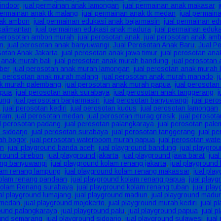
indoor
,
jual permainan anak lamongan
,
jual permainan anak makasar
,
permainan anak tk malang
,
jual permainan anak tk medan
,
jual permain
nak ambon
,
jual permainan edukasi anak bajarmasin
,
jual permainan ed
kalimantan
,
jual permainan edukasi anak madura
,
jual permainan eduk
 perosotan ambon murah
,
jual perosotan anak
,
jual perosotan anak am
in
,
jual perosotan anak banyuwangi
,
Jual Perosotan Anak Baru
,
Jual P
sotan Anak Jakarta
,
jual perosotan anak jawa timur
,
jual perosotan an
 anak murah bali
,
jual perosotan anak murah bandung
,
jual perosotan
ber
,
jual perosotan anak murah lamongan
,
jual perosotan anak murah
l perosotan anak murah malang
,
jual perosotan anak murah manado
,
j
ak murah palembang
,
jual perosotan anak murah papua
,
jual perosota
apua
,
jual perosotan anak surabaya
,
jual perosotan anak tanggerang
,
j
dung
,
jual perosotan banjarmasin
,
jual perosotan banyuwangi
,
jual pero
,
jual perosotan kediri
,
jual perosotan kudus
,
jual perosotan lamongan
aram
,
jual perosotan medan
,
jual perosotan murag gresik
,
jual perosot
al perosotan padang
,
jual perosotan palangkaraya
,
jual perosotan pal
 sidoarjo
,
jual perosotan surabaya
,
jual perosotan tanggerang
,
jual p
ah bogor
,
jual perosotan waterboom murah papua
,
jual perosotan wa
an
,
jual playground banda aceh
,
jual playground bandung
,
jual playgro
ground cirebon
,
jual playground jakarta
,
jual playground jawa barat
,
jua
ang banyuwangi
,
jual playground kolam renang jakarta
,
jual playground
olam renang lampung
,
jual playground kolam renang makassar
,
jual pla
kolam renang pandaan
,
jual playground kolam renang papua
,
jual play
 Kolam Renang surabaya
,
jual playground kolam renang tuban
,
jual pla
al playground lumajang
,
jual playground madiun
,
jual playground madu
 medan
,
jual playground mojokerto
,
jual playground murah kediri
,
jual p
round palangkaraya
,
jual playground palu
,
jual playground papua
,
jual 
ound semarang
,
jual playground sidoarjo
,
jual playground sulawesi
,
jual