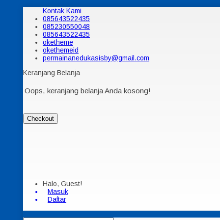
Kontak Kami
085643522435
085230550048
085643522435
oketheme
okethemeid
permainanedukasisby@gmail.com
Keranjang Belanja
Oops, keranjang belanja Anda kosong!
Checkout
Halo, Guest!
Masuk
Daftar