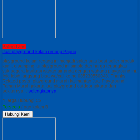
Paling Laris
Jual playground kolam renang Papua
playground kolam renang ini menjadi salah satu best seller produk
kami, disamping itu playground ini simple dan harga terjangkau .
yuk segera fasilitasi wahan air anda dengan wahana playground ini.
Info lebih langsung bisa wa/call ke no 085230550048. Thanks
Related posts: playground murah kalimantan Jual Playground
Taman Murah jakarta jual playground outdoor jakarta dan
sekitarnya…
selengkapnya
*Harga Hubungi CS
Tersedia
/ pgn kolam B
Hubungi Kami