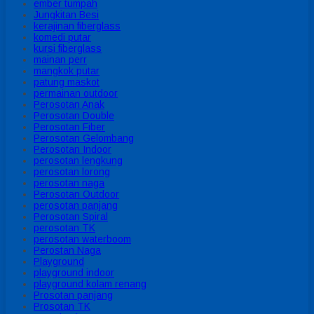
ember tumpah
Jungkitan Besi
kerajinan fiberglass
komedi putar
kursi fiberglass
mainan perr
mangkok putar
patung maskot
permainan outdoor
Perosotan Anak
Perosotan Double
Perosotan Fiber
Perosotan Gelombang
Perosotan Indoor
perosotan lengkung
perosotan lorong
perosotan naga
Perosotan Outdoor
perosotan panjang
Perosotan Spiral
perosotan TK
perosotan waterboom
Perostan Naga
Playground
playground indoor
playground kolam renang
Prosotan panjang
Prosotan TK