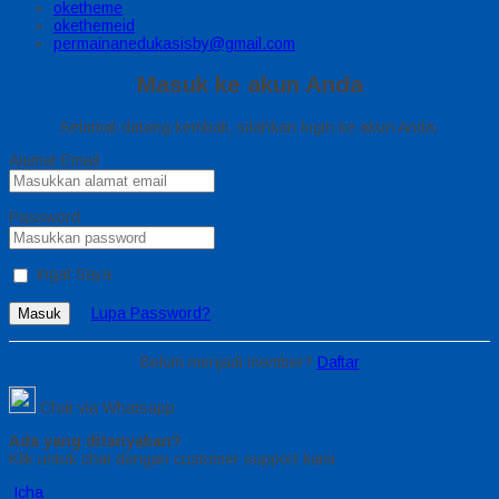
oketheme
okethemeid
permainanedukasisby@gmail.com
Masuk ke akun Anda
Selamat datang kembali, silahkan login ke akun Anda.
Alamat Email
Password
Ingat Saya
Lupa Password?
Masuk
Belum menjadi member?
Daftar
Chat via Whatsapp
Ada yang ditanyakan?
Klik untuk chat dengan customer support kami
Icha