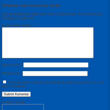
Silahkan tulis komentar Anda
Alamat email Anda tidak akan kami publikasikan. Kolom bertanda
bintang (*) wajib diisi.
Isi komentar Anda
*
Nama Anda
*
Email Anda
*
Save my name, email, and website in this browser for the next
time I comment.
Produk Terkait