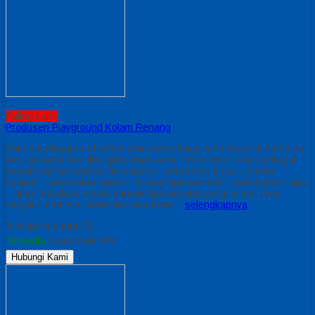
Paling Laris
Produsen Playground Kolam Renang
Satu set playground kolam atau waterplayground material dari pipa
besi galvanis dan fiberglass luas area 7×5 m terdiri dari berbagai
macam wahan permainan seperti – perosotan lurus – ember
tumpah – perosotan spiral – terowongan pendek – perosotan naga
– atap fiberglass masih banyak lagi wahana yang lainya. Free
Ongkir Untuk ALL JAWA dan dapatkan…
selengkapnya
*Harga Hubungi CS
Tersedia
/ waterpaly FAV
Hubungi Kami