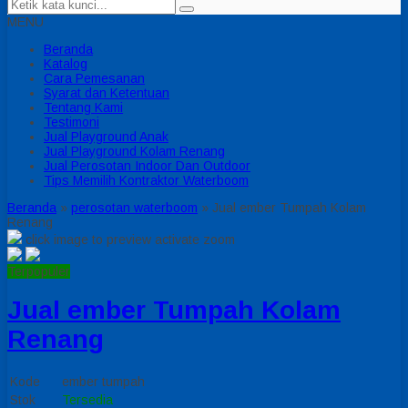
MENU
Beranda
Katalog
Cara Pemesanan
Syarat dan Ketentuan
Tentang Kami
Testimoni
Jual Playground Anak
Jual Playground Kolam Renang
Jual Perosotan Indoor Dan Outdoor
Tips Memilih Kontraktor Waterboom
Beranda
»
perosotan waterboom
»
Jual ember Tumpah Kolam
Renang
click image to preview
activate zoom
Terpopuler
Jual ember Tumpah Kolam
Renang
Kode
ember tumpah
Stok
Tersedia