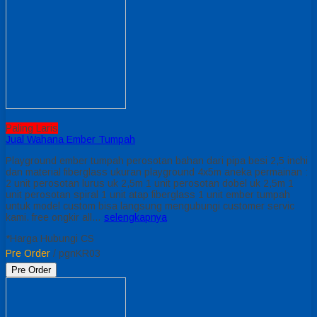
Paling Laris
Jual Wahana Ember Tumpah
Playground ember tumpah perosotan bahan dari pipa besi 2,5 inchi
dan material fiberglass ukuran playground 4x5m aneka permainan :
2 unit perosotan lurus uk 2,5m 1 unit perosotan dobel uk 2,5m 1
unit perosotan spiral 1 unit atap fiberglass 1 unit ember tumpah
untuk model custom bisa langsung mengubungi customer servic
kami. free ongkir all…
selengkapnya
*Harga Hubungi CS
Pre Order
/ pgnKR03
Pre Order