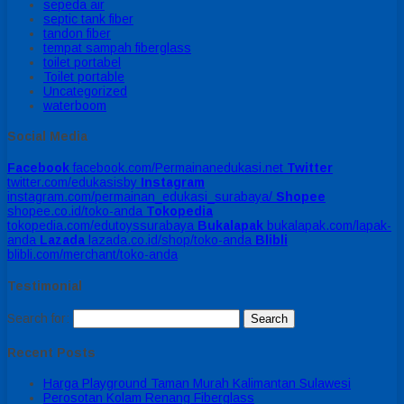
sepeda air
septic tank fiber
tandon fiber
tempat sampah fiberglass
toilet portabel
Toilet portable
Uncategorized
waterboom
Social Media
Facebook
facebook.com/Permainanedukasi.net
Twitter
twitter.com/edukasisby
Instagram
instagram.com/permainan_edukasi_surabaya/
Shopee
shopee.co.id/toko-anda
Tokopedia
tokopedia.com/edutoyssurabaya
Bukalapak
bukalapak.com/lapak-
anda
Lazada
lazada.co.id/shop/toko-anda
Blibli
blibli.com/merchant/toko-anda
Testimonial
Search for:
Recent Posts
Harga Playground Taman Murah Kalimantan Sulawesi
Perosotan Kolam Renang Fiberglass