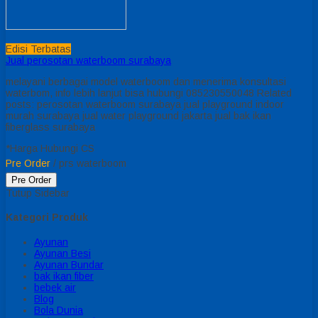
Edisi Terbatas
Jual perosotan waterboom surabaya
melayani berbagai model waterboom dan menerima konsultasi
waterbom, info lebih lanjut bisa hubungi 085230550048 Related
posts: perosotan waterboom surabaya jual playground indoor
murah surabaya jual water playground jakarta jual bak ikan
fiberglass surabaya
*Harga Hubungi CS
Pre Order
/ prs waterboom
Pre Order
Tutup Sidebar
Kategori Produk
Ayunan
Ayunan Besi
Ayunan Bundar
bak ikan fiber
bebek air
Blog
Bola Dunia