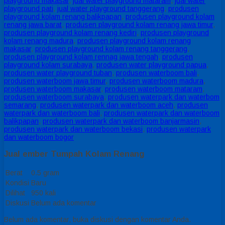
playground makasar
,
jual water playground mataram
,
jual water
playground pati
,
jual water playground tanggerang
,
produsen
playground kolam renang balikpapan
,
produsen playground kolam
renang jawa barat
,
produsen playground kolam renang jawa timur
,
produsen playground kolam renang kediri
,
produsen playground
kolam renang madura
,
produsen playground kolam renang
makasar
,
produsen playground kolam renang tanggerang
,
produsen playground kolam rennag jawa tengah
,
produsen
playground kolam surabaya
,
produsen water playground papua
,
produsen water playground tuban
,
produsen waterboom bali
,
produsen waterboom jawa timur
,
produsen waterboom madura
,
produsen waterboom makasar
,
produsen waterboom mataram
,
produsen waterboom surabaya
,
produsen waterpark dan waterbom
semarang
,
produsen waterpark dan waterboom aceh
,
produsen
waterpark dan waterboom bali
,
produsen waterpark dan waterboom
balikpapan
,
produsen waterpark dan waterboom banjarmasin
,
produsen waterpark dan waterboom bekasi
,
produsen waterpark
dan waterboom bogor
Jual ember Tumpah Kolam Renang
Berat
0.5 gram
Kondisi
Baru
Dilihat
950 kali
Diskusi
Belum ada komentar
Belum ada komentar, buka diskusi dengan komentar Anda.