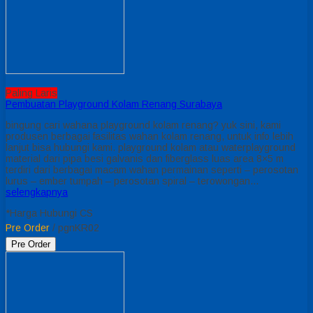
Paling Laris
Pembuatan Playground Kolam Renang Surabaya
bingung cari wahana playground kolam renang? yuk sini, kami
produsen berbagai fasilitas wahan kolam renang, untuk info lebih
lanjut bisa hubungi kami. playground kolam atau waterplayground
material dari pipa besi galvanis dan fiberglass luas area 8×5 m
terdiri dari berbagai macam wahan permainan seperti – perosotan
lurus – ember tumpah – perosotan spiral – terowongan…
selengkapnya
*Harga Hubungi CS
Pre Order
/ pgnKR02
Pre Order