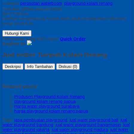
Kategori
perosotan waterboom
,
playground kolam renang
Tentukan pilihan yang tersedia!
INFO HARGA
Silahkan menghubungi kontak kami untuk mendapatkan informasi
harga produk ini.
Hubungi Kami
Pemesanan yang lebih cepat!
Quick Order
Bagikan ke
Jual ember Tumpah Kolam Renang
Deskripsi
Info Tambahan
Diskusi (0)
Related posts:
Produsen Playground Kolam Renang
playground kolam renang papua
Harga water playground surabaya
harga playground kolam renang papua
Tags:
jasa pembuatan playground
,
jual water playground bali
,
jual
water playground bandung
,
jual water playground banjarmasin
,
jual
water playground jakarta
,
jual water playground madura
,
jual water