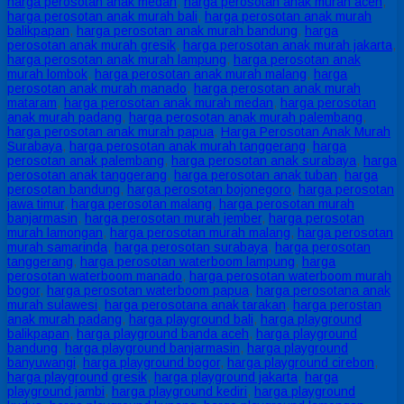
harga perosotan anak medan
,
harga perosotan anak murah aceh
,
harga perosotan anak murah bali
,
harga perosotan anak murah
balikpapan
,
harga perosotan anak murah bandung
,
harga
perosotan anak murah gresik
,
harga perosotan anak murah jakarta
,
harga perosotan anak murah lampung
,
harga perosotan anak
murah lombok
,
harga perosotan anak murah malang
,
harga
perosotan anak murah manado
,
harga perosotan anak murah
mataram
,
harga perosotan anak murah medan
,
harga perosotan
anak murah padang
,
harga perosotan anak murah palembang
,
harga perosotan anak murah papua
,
Harga Perosotan Anak Murah
Surabaya
,
harga perosotan anak murah tanggerang
,
harga
perosotan anak palembang
,
harga perosotan anak surabaya
,
harga
perosotan anak tanggerang
,
harga perosotan anak tuban
,
harga
perosotan bandung
,
harga perosotan bojonegoro
,
harga perosotan
jawa timur
,
harga perosotan malang
,
harga perosotan murah
banjarmasin
,
harga perosotan murah jember
,
harga perosotan
murah lamongan
,
harga perosotan murah malang
,
harga perosotan
murah samarinda
,
harga perosotan surabaya
,
harga perosotan
tanggerang
,
harga perosotan waterboom lampung
,
harga
perosotan waterboom manado
,
harga perosotan waterboom murah
bogor
,
harga perosotan waterboom papua
,
harga perosotana anak
murah sulawesi
,
harga perosotana anak tarakan
,
harga perostan
anak murah padang
,
harga playground bali
,
harga playground
balikpapan
,
harga playground banda aceh
,
harga playground
bandung
,
harga playground banjarmasin
,
harga playground
banyuwangi
,
harga playground bogor
,
harga playground cirebon
,
harga playground gresik
,
harga playground jakarta
,
harga
playground jambi
,
harga playground kediri
,
harga playground