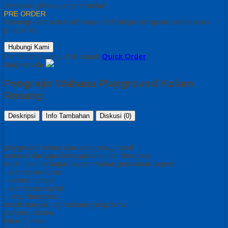
Tentukan pilihan yang tersedia!
PRE ORDER
Hubungi kami untuk informasi lebih lanjut mengenai pemesanan
produk ini.
Hubungi Kami
Pemesanan yang lebih cepat!
Quick Order
Bagikan ke
Pengrajin Wahana Playground Kolam
Renang
Deskripsi
Info Tambahan
Diskusi (0)
playground kolam atau waterplayground
material dari pipa besi galvanis dan fiberglass
terdiri dari berbagai macam wahan permainan seperti
– perosotan lurus
– ember tumpah
– perosotan spiral
– atap fiberglass
masih banyak lagi wahana yang lainya.
panjang 4meter
lebar 3 meter