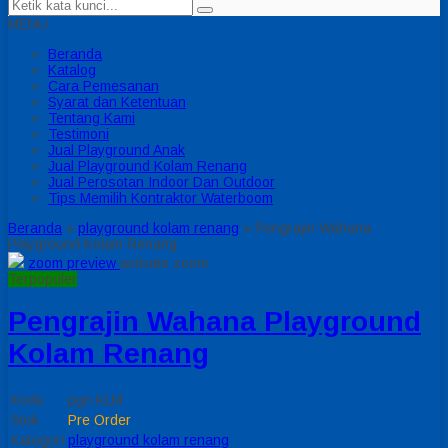
MENU
Beranda
Katalog
Cara Pemesanan
Syarat dan Ketentuan
Tentang Kami
Testimoni
Jual Playground Anak
Jual Playground Kolam Renang
Jual Perosotan Indoor Dan Outdoor
Tips Memilih Kontraktor Waterboom
Beranda
»
playground kolam renang
»
Pengrajin Wahana
Playground Kolam Renang
zoom preview
activate zoom
Terpopuler
Pengrajin Wahana Playground
Kolam Renang
Kode
pgn KLM
Stok
Pre Order
Kategori
playground kolam renang