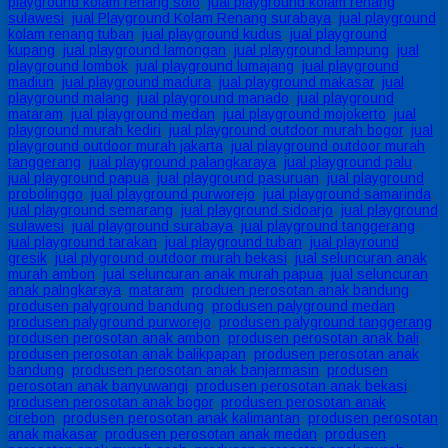
playground kolam renang solo
,
jual playground kolam renang
sulawesi
,
jual Playground Kolam Renang surabaya
,
jual playground
kolam renang tuban
,
jual playground kudus
,
jual playground
kupang
,
jual playground lamongan
,
jual playground lampung
,
jual
playground lombok
,
jual playground lumajang
,
jual playground
madiun
,
jual playground madura
,
jual playground makasar
,
jual
playground malang
,
jual playground manado
,
jual playground
mataram
,
jual playground medan
,
jual playground mojokerto
,
jual
playground murah kediri
,
jual playground outdoor murah bogor
,
jual
playground outdoor murah jakarta
,
jual playground outdoor murah
tanggerang
,
jual playground palangkaraya
,
jual playground palu
,
jual playground papua
,
jual playground pasuruan
,
jual playground
probolinggo
,
jual playground purworejo
,
jual playground samarinda
,
jual playground semarang
,
jual playground sidoarjo
,
jual playground
sulawesi
,
jual playground surabaya
,
jual playground tanggerang
,
jual playground tarakan
,
jual playground tuban
,
jual playround
gresik
,
jual plyground outdoor murah bekasi
,
jual seluncuran anak
murah ambon
,
jual seluncuran anak murah papua
,
jual seluncuran
anak palngkaraya
,
mataram
,
produen perosotan anak bandung
,
produsen palyground bandung
,
produsen palyground medan
,
produsen palyground purworejo
,
produsen palyground tanggerang
,
produsen perosotan anak ambon
,
produsen perosotan anak bali
,
produsen perosotan anak balikpapan
,
produsen perosotan anak
bandung
,
produsen perosotan anak banjarmasin
,
produsen
perosotan anak banyuwangi
,
produsen perosotan anak bekasi
,
produsen perosotan anak bogor
,
produsen perosotan anak
cirebon
,
produsen perosotan anak kalimantan
,
produsen perosotan
anak makasar
,
produsen perosotan anak medan
,
produsen