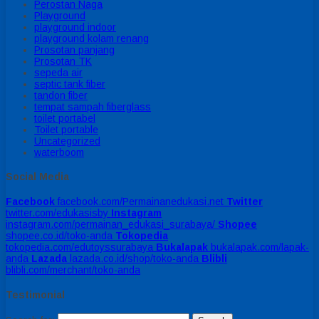
Perostan Naga
Playground
playground indoor
playground kolam renang
Prosotan panjang
Prosotan TK
sepeda air
septic tank fiber
tandon fiber
tempat sampah fiberglass
toilet portabel
Toilet portable
Uncategorized
waterboom
Social Media
Facebook
facebook.com/Permainanedukasi.net
Twitter
twitter.com/edukasisby
Instagram
instagram.com/permainan_edukasi_surabaya/
Shopee
shopee.co.id/toko-anda
Tokopedia
tokopedia.com/edutoyssurabaya
Bukalapak
bukalapak.com/lapak-
anda
Lazada
lazada.co.id/shop/toko-anda
Blibli
blibli.com/merchant/toko-anda
Testimonial