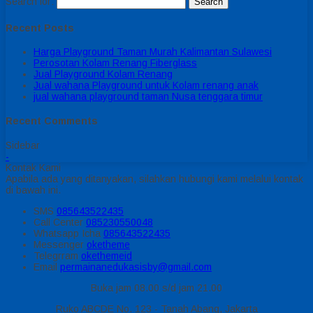
Search for:
Recent Posts
Harga Playground Taman Murah Kalimantan Sulawesi
Perosotan Kolam Renang Fiberglass
Jual Playground Kolam Renang
Jual wahana Playground untuk Kolam renang anak
jual wahana playground taman Nusa tenggara timur
Recent Comments
Sidebar
-
Kontak Kami
Apabila ada yang ditanyakan, silahkan hubungi kami melalui kontak
di bawah ini.
SMS
085643522435
Call Center
085230550048
Whatsapp
Icha
085643522435
Messenger
oketheme
Telegrram
okethemeid
Email
permainanedukasisby@gmail.com
Buka jam 08.00 s/d jam 21.00
Ruko ABCDE No. 123 - Tanah Abang, Jakarta