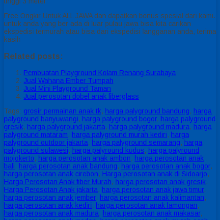
tinggi 3 meter
Free Ongkir Untuk ALL JAWA dan dapatkan bonus spesial dari kami.
untuk anda yang ber ada di luar pulau jawa bisa kita carikan
ekspedisi termurah atau bisa dari ekspedisi langganan anda, terima
kasih
Related posts:
Pembuatan Playground Kolam Renang Surabaya
Jual Wahana Ember Tumpah
Jual Mini Playground Taman
Jual perosotan dobel anak fiberglass
Tags:
grosir permainan anak tk
,
harga palyground bandung
,
harga
palyground banyuwangi
,
harga palyground bogor
,
harga palyground
gresik
,
harga palyground jakarta
,
harga palyground madura
,
harga
palyground mataram
,
harga palyground murah kediri
,
harga
palyground outdoor jakarta
,
harga palyground semarang
,
harga
palyground sulawesi
,
harga palyround kudus
,
harga palyround
mojokerto
,
harga perosotan anak ambon
,
harga perosotan anak
bali
,
harga perosotan anak bandung
,
harga perosotan anak bogor
,
harga perosotan anak cirebon
,
Harga perosotan anak di Sidoarjo
,
Harga Perosotan Anak fiber Murah
,
harga perosotan anak gresik
,
Harga Perosotan Anak jakarta
,
harga perosotan anak jawa timur
,
harga perosotan anak jember
,
harga perosotan anak kalimantan
,
harga perosotan anak kediri
,
harga perosotan anak lamongan
,
harga perosotan anak madura
,
harga perosotan anak makasar
,