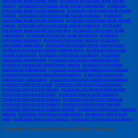
perosotan anak murah aceh
,
produsen perosotan anak murah
ambon
,
produsen perosotan anak murah kalimantan
,
produsen
perosotan anak murah lampung
,
produsen perosotan anak murah
lombok
,
produsen perosotan anak murah makasar
,
produsen
perosotan anak murah manado
,
produsen perosotan anak murah
papua
,
produsen perosotan anak murah sulawesi
,
produsen
perosotan anak murah tanggerang
,
produsen perosotan anak
palembang
,
produsen perosotan anak surabaya
,
produsen
perosotan bandung
,
produsen perosotan jakarta
,
produsen
perosotan jawa timur
,
produsen perosotan murah banjarmasin
,
produsen perosotan murah palangkaraya
,
produsen perosotan
murah samarinda
,
produsen perosotan surabaya
,
produsen
perosotan tanggerang
,
produsen perosotan waterboom bali
,
produsen perosotan waterboom jakarta
,
produsen perosotan
waterboom kalimantan
,
produsen perosotan waterboom manado
,
produsen perosotan waterboom padang
,
produsen perosotan
waterboom palembang
,
produsen perosotan wateroom makasar
,
produsen playground bali
,
produsen playground banjarmasin
,
produsen playground jakarta
,
produsen playground kalimantan
,
produsen playground kediri
,
produsen playground lampung
,
produsen playground madura
,
produsen playground makasar
,
produsen playground malang
,
produsen playground manado
,
produsen playground outdoor bekasi
,
produsen playground outdoor
jakarta
,
produsen playground palembang
,
produsen playground
palu
,
produsen playground papua
,
produsen playground surabaya
Pengrajin Wahana Playground Kolam Renang