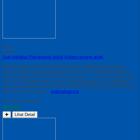
Diskon
nan%
Jual wahana Playground untuk Kolam renang anak
Real Gambar Produk Kami!! Playground edukasi anak outdoor
untuk kolam bahan dari pipa besi 3 inchi dan material fiberglass
ukuran playground 5x7m aneka permainan : 1 unit perosotan naga
uk 3 m 1 unit perosotan spiral 1 unit terowongan 1 unit climbing 1
unit ember tumpah untuk model custom bisa langsung mengubungi
customer servic kami….
selengkapnya
*Harga Hubungi CS
Tersedia
✚
Lihat Detail