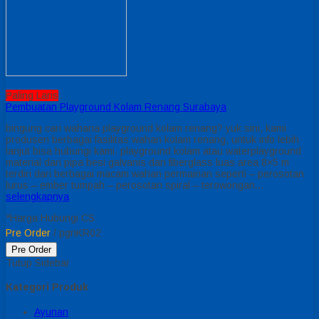
Paling Laris
Pembuatan Playground Kolam Renang Surabaya
bingung cari wahana playground kolam renang? yuk sini, kami
produsen berbagai fasilitas wahan kolam renang, untuk info lebih
lanjut bisa hubungi kami. playground kolam atau waterplayground
material dari pipa besi galvanis dan fiberglass luas area 8×5 m
terdiri dari berbagai macam wahan permainan seperti – perosotan
lurus – ember tumpah – perosotan spiral – terowongan…
selengkapnya
*Harga Hubungi CS
Pre Order
/ pgnKR02
Pre Order
Tutup Sidebar
Kategori Produk
Ayunan