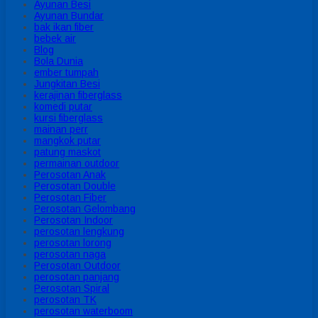
Ayunan Besi
Ayunan Bundar
bak ikan fiber
bebek air
Blog
Bola Dunia
ember tumpah
Jungkitan Besi
kerajinan fiberglass
komedi putar
kursi fiberglass
mainan perr
mangkok putar
patung maskot
permainan outdoor
Perosotan Anak
Perosotan Double
Perosotan Fiber
Perosotan Gelombang
Perosotan Indoor
perosotan lengkung
perosotan lorong
perosotan naga
Perosotan Outdoor
perosotan panjang
Perosotan Spiral
perosotan TK
perosotan waterboom