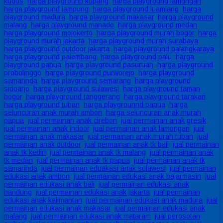
kudus
,
harga playground kupang
,
harga playground lamongan
,
harga playground lampung
,
harga playground luamjang
,
harga
playground madura
,
harga playground makasar
,
harga playground
malang
,
harga playground manado
,
harga playground medan
,
harga playground mojokerto
,
harga playground murah bogor
,
harga
playground murah jakarta
,
harga playground murah surabaya
,
harga playground outdoor jakarta
,
harga playground palangkaraya
,
harga playground palembang
,
harga playground palu
,
harga
playground papua
,
harga playground pasuruan
,
harga playground
probolinggo
,
harga playground purworejo
,
harga playground
samarinda
,
harga playground semarang
,
harga playground
sidoarjo
,
harga playground sulawesi
,
harga playground taman
bogor
,
harga playground tanggerang
,
harga playground tarakan
,
harga playground tuban
,
harga playgrounnd papua
,
harga
seluncuran anak murah ambon
,
harga seluncuran anak murah
papua
,
jual permainan anak cirebon
,
jual permainan anak gresik
,
jual permainan anak indoor
,
jual permainan anak lamongan
,
jual
permainan anak makasar
,
jual permainan anak murah tuban
,
jual
permainan anak outdoor
,
jual permainan anak tk bali
,
jual permainan
anak tk kediri
,
jual permainan anak tk malang
,
jual permainan anak
tk medan
,
jual permainan anak tk papua
,
jual permainan anak tk
samarinda
,
jual permainan eduakasi anak sulawesi
,
jual permainan
edukasi anak ambon
,
jual permainan edukasi anak bajarmasin
,
jual
permainan edukasi anak bali
,
jual permainan edukasi anak
bandung
,
jual permainan edukasi anak jakarta
,
jual permainan
edukasi anak kalimantan
,
jual permainan edukasi anak madura
,
jual
permainan edukasi anak makasar
,
jual permainan edukasi anak
malang
,
jual permainan edukasi anak mataram
,
jual perosotan