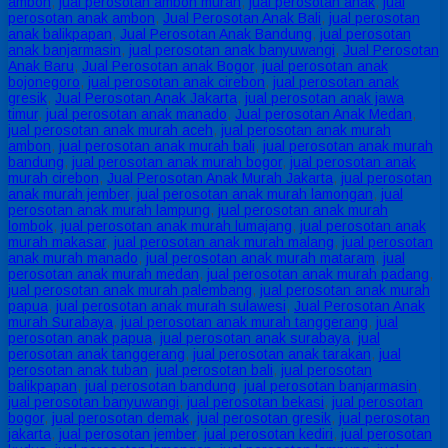
ambon
,
jual perosotan ambon murah
,
jual perosotan anak
,
jual
perosotan anak ambon
,
Jual Perosotan Anak Bali
,
jual perosotan
anak balikpapan
,
Jual Perosotan Anak Bandung
,
jual perosotan
anak banjarmasin
,
jual perosotan anak banyuwangi
,
Jual Perosotan
Anak Baru
,
Jual Perosotan anak Bogor
,
jual perosotan anak
bojonegoro
,
jual perosotan anak cirebon
,
jual perosotan anak
gresik
,
Jual Perosotan Anak Jakarta
,
jual perosotan anak jawa
timur
,
jual perosotan anak manado
,
Jual perosotan Anak Medan
,
jual perosotan anak murah aceh
,
jual perosotan anak murah
ambon
,
jual perosotan anak murah bali
,
jual perosotan anak murah
bandung
,
jual perosotan anak murah bogor
,
jual perosotan anak
murah cirebon
,
Jual Perosotan Anak Murah Jakarta
,
jual perosotan
anak murah jember
,
jual perosotan anak murah lamongan
,
jual
perosotan anak murah lampung
,
jual perosotan anak murah
lombok
,
jual perosotan anak murah lumajang
,
jual perosotan anak
murah makasar
,
jual perosotan anak murah malang
,
jual perosotan
anak murah manado
,
jual perosotan anak murah mataram
,
jual
perosotan anak murah medan
,
jual perosotan anak murah padang
,
jual perosotan anak murah palembang
,
jual perosotan anak murah
papua
,
jual perosotan anak murah sulawesi
,
Jual Perosotan Anak
murah Surabaya
,
jual perosotan anak murah tanggerang
,
jual
perosotan anak papua
,
jual perosotan anak surabaya
,
jual
perosotan anak tanggerang
,
jual perosotan anak tarakan
,
jual
perosotan anak tuban
,
jual perosotan bali
,
jual perosotan
balikpapan
,
jual perosotan bandung
,
jual perosotan banjarmasin
,
jual perosotan banyuwangi
,
jual perosotan bekasi
,
jual perosotan
bogor
,
jual perosotan demak
,
jual perosotan gresik
,
jual perosotan
jakarta
,
jual perosotan jember
,
jual perosotan kediri
,
jual perosotan