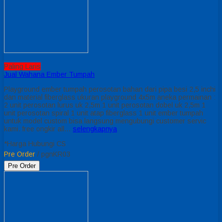
Paling Laris
Jual Wahana Ember Tumpah
Playground ember tumpah perosotan bahan dari pipa besi 2,5 inchi
dan material fiberglass ukuran playground 4x5m aneka permainan :
2 unit perosotan lurus uk 2,5m 1 unit perosotan dobel uk 2,5m 1
unit perosotan spiral 1 unit atap fiberglass 1 unit ember tumpah
untuk model custom bisa langsung mengubungi customer servic
kami. free ongkir all…
selengkapnya
*Harga Hubungi CS
Pre Order
/ pgnKR03
Pre Order