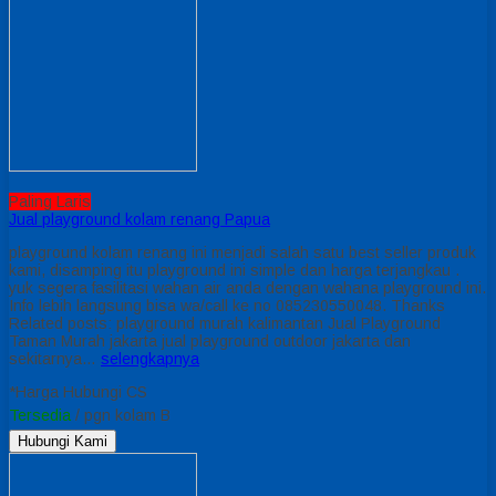
Paling Laris
Jual playground kolam renang Papua
playground kolam renang ini menjadi salah satu best seller produk
kami, disamping itu playground ini simple dan harga terjangkau .
yuk segera fasilitasi wahan air anda dengan wahana playground ini.
Info lebih langsung bisa wa/call ke no 085230550048. Thanks
Related posts: playground murah kalimantan Jual Playground
Taman Murah jakarta jual playground outdoor jakarta dan
sekitarnya…
selengkapnya
*Harga Hubungi CS
Tersedia
/ pgn kolam B
Hubungi Kami