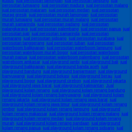
kudus
,
jual perosotan lamongan
,
jual perosotan lampung
,
jual
perosotan lumajang
,
jual perosotan madura
,
jual perosotan malang
,
jual perosotan mataram
,
jual perosotan medan
,
jual perosotan
murag gresik
,
jual perosotan murah lamongan
,
jual perosotan
murah lumajang
,
jual perosotan murah malang
,
jual perosotan
murah samarinda
,
jual perosotan padang
,
jual perosotan
palangkaraya
,
jual perosotan palembang
,
jual perosotan papua
,
jual
perosotan pati
,
jual perosotan samarinda
,
jual perosotan
semarang
,
jual perosotan sidoarjo
,
jual perosotan surabaya
,
jual
perosotan tanggerang
,
jual perosotan tuban
,
jual perosotan
waterboom balikpapan
,
jual perosotan waterboom lampung
,
jual
perosotan waterboom murah bogor
,
jual perosotan waterboom
murah papua
,
jual perosotan waterboom palembang
,
jual perosotan
watreboom amkasar
,
jual playgrond jambi
,
jual playground bali
,
jual
playground balikpapan
,
jual playground banda aceh
,
jual
playground bandung
,
jual playground banjarmasin
,
jual playground
banyuwangi
,
jual playground bekasi
,
jual playground berau
,
jual
playground bogor
,
jual playground cirebon
,
jual playground jakarta
,
jual playground jawa barat
,
jual playground kalimantan
,
Jual
playground kolam renang
,
jual playground kolam renang bandung
,
jual playground kolam renang banyuwangi
,
jual playground kolam
renang jakarta
,
jual playground kolam renang jawa barat
,
jual
playground kolam renang jawa timur
,
jual playground kolam renang
jember
,
jual playground kolam renang lampung
,
jual playground
kolam renang makassar
,
jual playground kolam renang malang
,
jual
playground kolam renang medan
,
jual playground kolam renang
murah
,
jual playground kolam renang pandaan
,
jual playground
kolam renang papua
,
jual playground kolam renang sidoarjo
,
jual