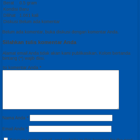
Berat
0.5 gram
Kondisi
Baru
Dilihat
1.061 kali
Diskusi
Belum ada komentar
Belum ada komentar, buka diskusi dengan komentar Anda.
Silahkan tulis komentar Anda
Alamat email Anda tidak akan kami publikasikan. Kolom bertanda
bintang (*) wajib diisi.
Isi komentar Anda
*
Nama Anda
*
Email Anda
*
Save my name, email, and website in this browser for the next