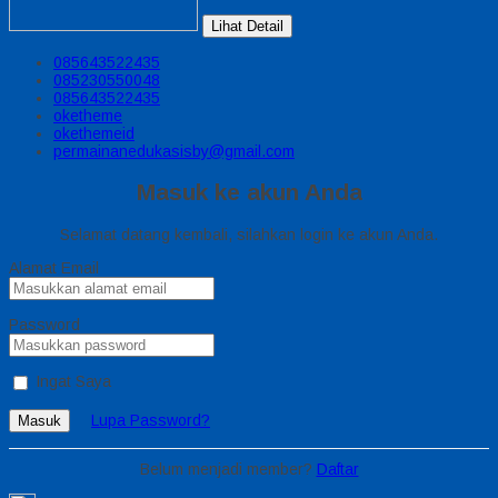
Lihat Detail
085643522435
085230550048
085643522435
oketheme
okethemeid
permainanedukasisby@gmail.com
Masuk ke akun Anda
Selamat datang kembali, silahkan login ke akun Anda.
Alamat Email
Password
Ingat Saya
Lupa Password?
Masuk
Belum menjadi member?
Daftar