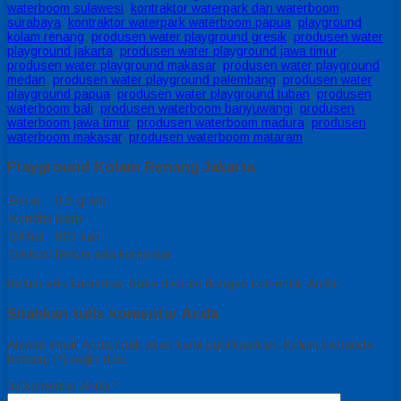
waterboom sulawesi
,
kontraktor waterpark dan waterboom
surabaya
,
kontraktor waterpark waterboom papua
,
playground
kolam renang
,
produsen water playground gresik
,
produsen water
playground jakarta
,
produsen water playground jawa timur
,
produsen water playground makasar
,
produsen water playground
medan
,
produsen water playground palembang
,
produsen water
playground papua
,
produsen water playground tuban
,
produsen
waterboom bali
,
produsen waterboom banyuwangi
,
produsen
waterboom jawa timur
,
produsen waterboom madura
,
produsen
waterboom makasar
,
produsen waterboom mataram
Playground Kolam Renang Jakarta
Berat
0.5 gram
Kondisi
Baru
Dilihat
805 kali
Diskusi
Belum ada komentar
Belum ada komentar, buka diskusi dengan komentar Anda.
Silahkan tulis komentar Anda
Alamat email Anda tidak akan kami publikasikan. Kolom bertanda
bintang (*) wajib diisi.
Isi komentar Anda
*