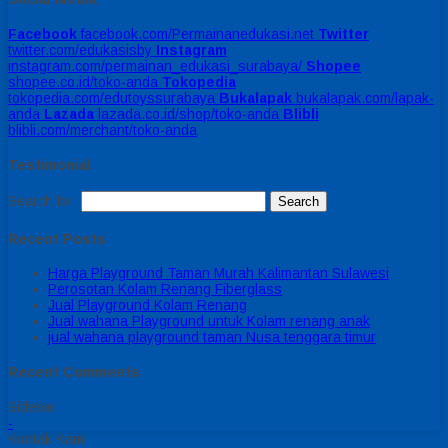
Facebook
facebook.com/Permainanedukasi.net
Twitter
twitter.com/edukasisby
Instagram
instagram.com/permainan_edukasi_surabaya/
Shopee
shopee.co.id/toko-anda
Tokopedia
tokopedia.com/edutoyssurabaya
Bukalapak
bukalapak.com/lapak-
anda
Lazada
lazada.co.id/shop/toko-anda
Blibli
blibli.com/merchant/toko-anda
Testimonial
Search for:
Recent Posts
Harga Playground Taman Murah Kalimantan Sulawesi
Perosotan Kolam Renang Fiberglass
Jual Playground Kolam Renang
Jual wahana Playground untuk Kolam renang anak
jual wahana playground taman Nusa tenggara timur
Recent Comments
Sidebar
-
Kontak Kami