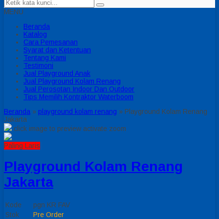
MENU
Beranda
Katalog
Cara Pemesanan
Syarat dan Ketentuan
Tentang Kami
Testimoni
Jual Playground Anak
Jual Playground Kolam Renang
Jual Perosotan Indoor Dan Outdoor
Tips Memilih Kontraktor Waterboom
Beranda
»
playground kolam renang
»
Playground Kolam Renang
Jakarta
click image to preview
activate zoom
Paling Laris
Playground Kolam Renang
Jakarta
Kode
pgn KR FAV
Stok
Pre Order