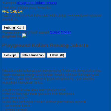
Kategori
playground kolam renang
Tentukan pilihan yang tersedia!
PRE ORDER
Hubungi kami untuk informasi lebih lanjut mengenai pemesanan
produk ini.
Hubungi Kami
Pemesanan yang lebih cepat!
Quick Order
Bagikan ke
Playground Kolam Renang Jakarta
Deskripsi
Info Tambahan
Diskusi (0)
Wisata Anda kekurangan pengunjung ? Nah ini dong solusinya ,
kasih wahana playground kolam renang dengan berbgai jenis
mainan , pasti lebih menarik para pengunjung , yuk segera
wujudkan keinginan anda.
playground kolam atau waterplayground
material dari pipa besi galvanis dan fiberglass
luas area 8×5 m
terdiri dari berbagai macam wahan permainan seperti
– perosotan lurus
– ember tumpah