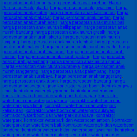
perosotan anak bogor
,
harga perosotan anak cirebon
,
Harga
Perosotan Anak jakarta
,
harga perosotan anak jawa timur
,
harga
perosotan anak jember
,
harga perosotan anak kalimantan
,
harga
perosotan anak makasar
,
harga perosotan anak medan
,
harga
perosotan anak murah aceh
,
harga perosotan anak murah bali
,
harga perosotan anak murah balikpapan
,
harga perosotan anak
murah bandung
,
harga perosotan anak murah gresik
,
harga
perosotan anak murah jakarta
,
harga perosotan anak murah
lampung
,
harga perosotan anak murah lombok
,
harga perosotan
anak murah malang
,
harga perosotan anak murah manado
,
harga
perosotan anak murah mataram
,
harga perosotan anak murah
medan
,
harga perosotan anak murah padang
,
harga perosotan
anak murah palembang
,
harga perosotan anak murah papua
,
Harga Perosotan Anak Murah Surabaya
,
harga perosotan anak
murah tanggerang
,
harga perosotan anak palembang
,
harga
perosotan anak surabaya
,
harga perosotan anak tanggerang
,
harga perosotan anak tuban
,
harga perosotan bandung
,
harga
perosotan bojonegoro
,
jasa kontraktor waterboom
,
kontraktor jawa
timur
,
kontraktor water playground
,
kontraktor waterboom
,
kontraktor waterboom dan waterpark balikpapan
,
kontraktor
waterboom dan waterpark jakarta
,
kontraktor waterboom dan
waterpark jawa timur
,
kontraktor waterboom dan waterpark
kalimantan
,
kontraktor waterboom dan waterpark sulawesi
,
kontraktor waterboom dan waterpark surabaya
,
kontraktor
waterpark
,
kontraktor waterpark dan waterboom ambon
,
kontraktor
waterpark dan waterboom bali
,
kontraktor waterpark dan waterboom
bandung
,
kontraktor waterpark dan waterboom jawatimur
,
kontraktor
waterpark dan waterboom malang
,
kontraktor waterpark dan