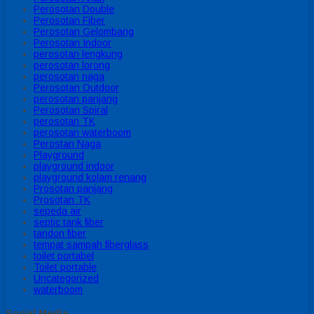
Perosotan Double
Perosotan Fiber
Perosotan Gelombang
Perosotan Indoor
perosotan lengkung
perosotan lorong
perosotan naga
Perosotan Outdoor
perosotan panjang
Perosotan Spiral
perosotan TK
perosotan waterboom
Perostan Naga
Playground
playground indoor
playground kolam renang
Prosotan panjang
Prosotan TK
sepeda air
septic tank fiber
tandon fiber
tempat sampah fiberglass
toilet portabel
Toilet portable
Uncategorized
waterboom
Social Media