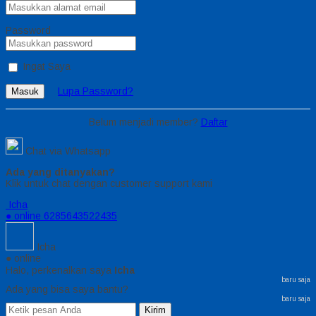
Password
Ingat Saya
Lupa Password?
Masuk
Belum menjadi member?
Daftar
Chat via Whatsapp
Ada yang ditanyakan?
Klik untuk chat dengan customer support kami
Icha
● online
6285643522435
Icha
● online
Halo, perkenalkan saya
Icha
baru saja
Ada yang bisa saya bantu?
baru saja
Kirim