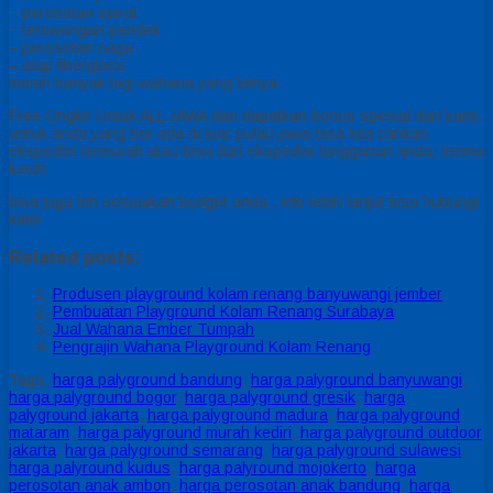
– perosotan spiral
– terowongan pendek
– perosotan naga
– atap fiberglass
masih banyak lagi wahana yang lainya.
Free Ongkir Untuk ALL JAWA dan dapatkan bonus spesial dari kami.
untuk anda yang ber ada di luar pulau jawa bisa kita carikan
ekspedisi termurah atau bisa dari ekspedisi langganan anda, terima
kasih
bisa juga loh sesuaikan budget anda , info lebih lanjut bisa hubungi
kami
Related posts:
Produsen playground kolam renang banyuwangi jember
Pembuatan Playground Kolam Renang Surabaya
Jual Wahana Ember Tumpah
Pengrajin Wahana Playground Kolam Renang
Tags:
harga palyground bandung
,
harga palyground banyuwangi
,
harga palyground bogor
,
harga palyground gresik
,
harga
palyground jakarta
,
harga palyground madura
,
harga palyground
mataram
,
harga palyground murah kediri
,
harga palyground outdoor
jakarta
,
harga palyground semarang
,
harga palyground sulawesi
,
harga palyround kudus
,
harga palyround mojokerto
,
harga
perosotan anak ambon
,
harga perosotan anak bandung
,
harga