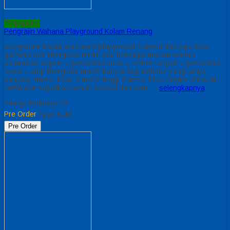
Terpopuler
Pengrajin Wahana Playground Kolam Renang
playground kolam atau waterplayground material dari pipa besi
galvanis dan fiberglass terdiri dari berbagai macam wahan
permainan seperti – perosotan lurus – ember tumpah – perosotan
spiral – atap fiberglass masih banyak lagi wahana yang lainya.
panjang 4meter lebar 3 meter tinggi 3 meter Free Ongkir Untuk ALL
JAWA dan dapatkan bonus spesial dari kami….
selengkapnya
*Harga Hubungi CS
Pre Order
/ pgn KLM
Pre Order