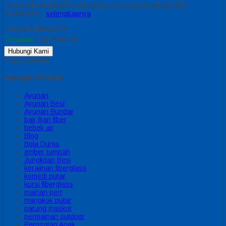
Taman Murah jakarta jual playground outdoor jakarta dan
sekitarnya…
selengkapnya
*Harga Hubungi CS
Tersedia
/ pgn kolam B
Hubungi Kami
Tutup Sidebar
Kategori Produk
Ayunan
Ayunan Besi
Ayunan Bundar
bak ikan fiber
bebek air
Blog
Bola Dunia
ember tumpah
Jungkitan Besi
kerajinan fiberglass
komedi putar
kursi fiberglass
mainan perr
mangkok putar
patung maskot
permainan outdoor
Perosotan Anak