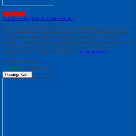
Paling Laris
Produsen Playground Kolam Renang
Satu set playground kolam atau waterplayground material dari pipa
besi galvanis dan fiberglass luas area 7×5 m terdiri dari berbagai
macam wahan permainan seperti – perosotan lurus – ember
tumpah – perosotan spiral – terowongan pendek – perosotan naga
– atap fiberglass masih banyak lagi wahana yang lainya. Free
Ongkir Untuk ALL JAWA dan dapatkan…
selengkapnya
*Harga Hubungi CS
Tersedia
/ waterpaly FAV
Hubungi Kami