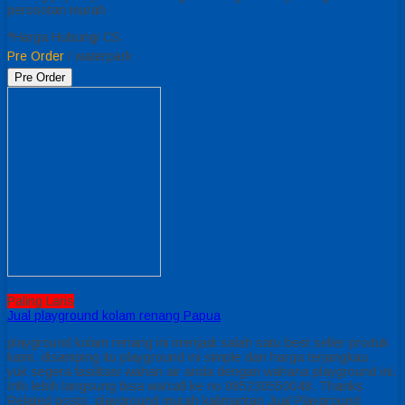
perosotan murah
*Harga Hubungi CS
Pre Order
/ waterpark
Pre Order
Paling Laris
Jual playground kolam renang Papua
playground kolam renang ini menjadi salah satu best seller produk
kami, disamping itu playground ini simple dan harga terjangkau .
yuk segera fasilitasi wahan air anda dengan wahana playground ini.
Info lebih langsung bisa wa/call ke no 085230550048. Thanks
Related posts: playground murah kalimantan Jual Playground