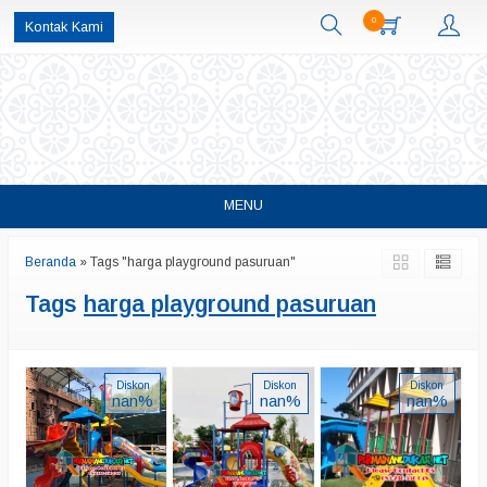
0
Kontak Kami
MENU
Beranda
»
Tags "harga playground pasuruan"
Tags
harga playground pasuruan
Diskon
Diskon
Diskon
nan%
nan%
nan%