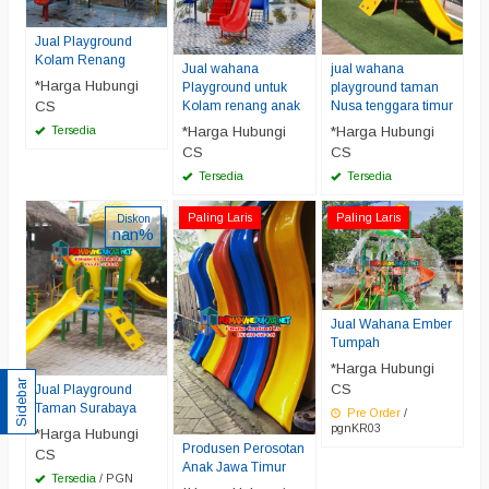
Jual Playground
Kolam Renang
Jual wahana
jual wahana
*Harga Hubungi
Playground untuk
playground taman
Kolam renang anak
Nusa tenggara timur
CS
*Harga Hubungi
*Harga Hubungi
Tersedia
CS
CS
Tersedia
Tersedia
Paling Laris
Paling Laris
Diskon
nan%
Jual Wahana Ember
Tumpah
*Harga Hubungi
Sidebar
CS
Jual Playground
Taman Surabaya
Pre Order
/
pgnKR03
*Harga Hubungi
Produsen Perosotan
CS
Anak Jawa Timur
Tersedia
/ PGN