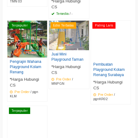
*Harga Hubungi
TMN 03
CS
Tersedia
/ -
Terpopuler
Edisi Terbatas
Paling Laris
Jual Mini
Playground Taman
Pengrajin Wahana
Pembuatan
*Harga Hubungi
Playground Kolam
Playground Kolam
Renang
CS
Renang Surabaya
*Harga Hubungi
Pre Order
/
*Harga Hubungi
MNPGN
CS
CS
Pre Order
/ pgn
Pre Order
/
KLM
pgnKR02
Terpopuler