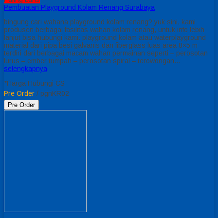
Pembuatan Playground Kolam Renang Surabaya
bingung cari wahana playground kolam renang? yuk sini, kami
produsen berbagai fasilitas wahan kolam renang, untuk info lebih
lanjut bisa hubungi kami. playground kolam atau waterplayground
material dari pipa besi galvanis dan fiberglass luas area 8×5 m
terdiri dari berbagai macam wahan permainan seperti – perosotan
lurus – ember tumpah – perosotan spiral – terowongan…
selengkapnya
*Harga Hubungi CS
Pre Order
/ pgnKR02
Pre Order