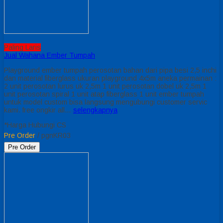
Paling Laris
Jual Wahana Ember Tumpah
Playground ember tumpah perosotan bahan dari pipa besi 2,5 inchi
dan material fiberglass ukuran playground 4x5m aneka permainan :
2 unit perosotan lurus uk 2,5m 1 unit perosotan dobel uk 2,5m 1
unit perosotan spiral 1 unit atap fiberglass 1 unit ember tumpah
untuk model custom bisa langsung mengubungi customer servic
kami. free ongkir all…
selengkapnya
*Harga Hubungi CS
Pre Order
/ pgnKR03
Pre Order