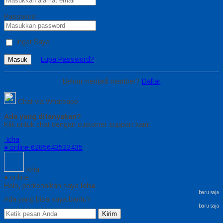
Password
Ingat Saya
Lupa Password?
Masuk
Belum menjadi member?
Daftar
Chat via Whatsapp
Ada yang ditanyakan?
Klik untuk chat dengan customer support kami
Icha
● online
6285643522435
Icha
● online
Halo, perkenalkan saya
Icha
baru saja
Ada yang bisa saya bantu?
baru saja
Kirim