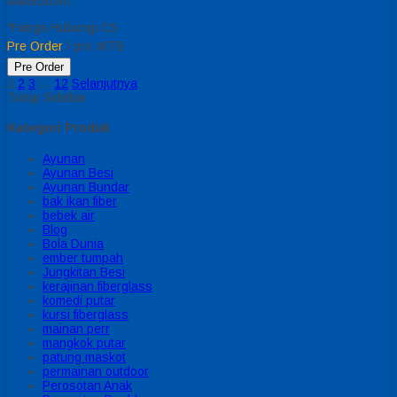
waterboom.
*Harga Hubungi CS
Pre Order
/ prs WTB
Pre Order
1
2
3
…
12
Selanjutnya
Tutup Sidebar
Kategori Produk
Ayunan
Ayunan Besi
Ayunan Bundar
bak ikan fiber
bebek air
Blog
Bola Dunia
ember tumpah
Jungkitan Besi
kerajinan fiberglass
komedi putar
kursi fiberglass
mainan perr
mangkok putar
patung maskot
permainan outdoor
Perosotan Anak