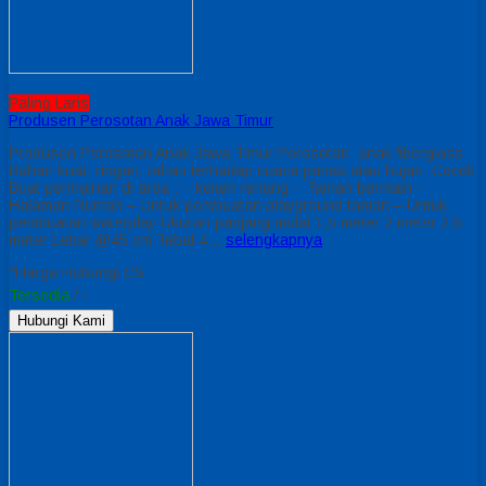
Paling Laris
Produsen Perosotan Anak Jawa Timur
Produsen Perosotan Anak Jawa Timur Perosotan anak fiberglass
Bahan kuat, ringan, tahan terhadap cuaca panas atau hujan. Cocok
Buat permainan di area : – kolam renang – Taman bermain –
Halaman Rumah – Untuk pembuatan playground taman – Untuk
pembuatan waterplay Ukuran panjang mulai 1,5 meter 2 meter 2,5
meter Lebar @45 cm Tebal 4…
selengkapnya
*Harga Hubungi CS
Tersedia
/ -
Hubungi Kami