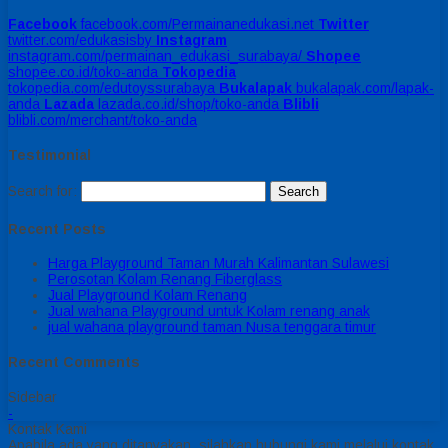
Facebook
facebook.com/Permainanedukasi.net
Twitter
twitter.com/edukasisby
Instagram
instagram.com/permainan_edukasi_surabaya/
Shopee
shopee.co.id/toko-anda
Tokopedia
tokopedia.com/edutoyssurabaya
Bukalapak
bukalapak.com/lapak-
anda
Lazada
lazada.co.id/shop/toko-anda
Blibli
blibli.com/merchant/toko-anda
Testimonial
Search for:
Recent Posts
Harga Playground Taman Murah Kalimantan Sulawesi
Perosotan Kolam Renang Fiberglass
Jual Playground Kolam Renang
Jual wahana Playground untuk Kolam renang anak
jual wahana playground taman Nusa tenggara timur
Recent Comments
Sidebar
-
Kontak Kami
Apabila ada yang ditanyakan, silahkan hubungi kami melalui kontak