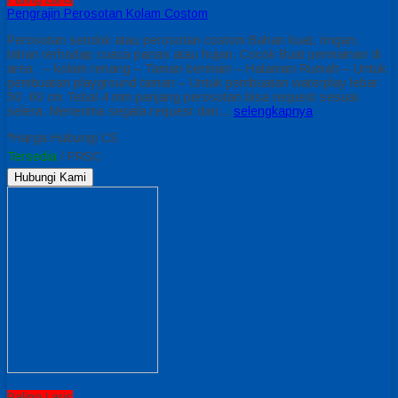
Pengrajin Perosotan Kolam Costom
Perosotan sendok atau perosotan costom Bahan kuat, ringan,
tahan terhadap cuaca panas atau hujan. Cocok Buat permainan di
area : – kolam renang – Taman bermain – Halaman Rumah – Untuk
pembuatan playground taman – Untuk pembuatan waterplay lebar
50 -60 cm Tebal 4 mm panjang perosotan bisa request sesuai
selera. Menerima segala request dari…
selengkapnya
*Harga Hubungi CS
Tersedia
/ PRSC
Hubungi Kami
Paling Laris