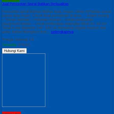
Jual Perosotan Spiral Batikan Berkualitas
Perosotan spiral Batikan Bahan kuat, ringan, tahan terhadap cuaca
panas atau hujan. Cocok Buat permainan di area : – kolam renang
– Taman bermain – Halaman Rumah – Untuk pembuatan
playground taman – Untuk pembuatan waterplay lebar 50 -60 cm
Tebal 4 mm diameter 140- 150 cm Menerima segala request dari
anda. Bahan fiberglass free…
selengkapnya
*Harga Hubungi CS
Tersedia
/ PNJ01
Hubungi Kami
Paling Laris