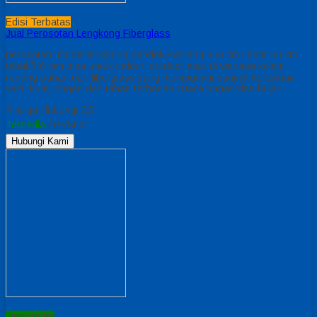
Edisi Terbatas
Jual Perosotan Lengkong Fiberglass
perosotan model lengkong pendek Panjang 250 cm Lebar 50 cm
tebal 5-6 mm bisa untuk indoor, outdoor atau di wahana kolam
renang bahan dari fiberglass yang mempunyai banyak kelebihan
yaitu kuat, ringan dan tahan terhadap cuaca panas dan hujan.
*Harga Hubungi CS
Tersedia
/ PRSL01
Hubungi Kami
Terpopuler