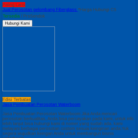
Paling Laris
Jual Perosotan gelombang Fiberglass
*Harga Hubungi CS
Tersedia
/ PrsSendok
Hubungi Kami
Edisi Terbatas
Jasa Pembuatan Perosotan Waterboom
Jasa Pembuatan Perosotan Waterboom Jika Anda mencari
perosotan berkualitas, Anda bisa percayakan pada kami, untuk info
lebih lanjut bisa hubungi kami di nomer yang sudah ada. kami
melayani berbagai perosotan costom sesuai keinginan anda.Yuk
segera wujudkan keingan Anda untuk membangun bisnis