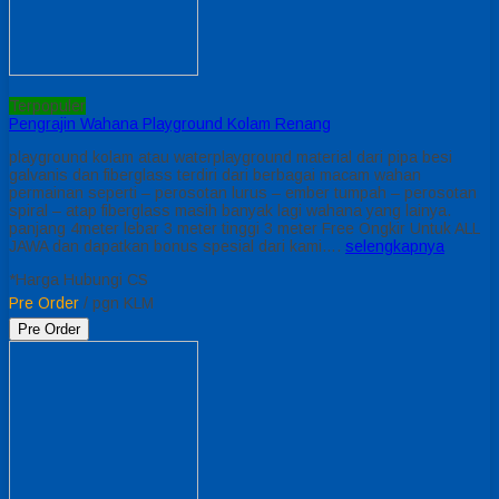
Terpopuler
Pengrajin Wahana Playground Kolam Renang
playground kolam atau waterplayground material dari pipa besi
galvanis dan fiberglass terdiri dari berbagai macam wahan
permainan seperti – perosotan lurus – ember tumpah – perosotan
spiral – atap fiberglass masih banyak lagi wahana yang lainya.
panjang 4meter lebar 3 meter tinggi 3 meter Free Ongkir Untuk ALL
JAWA dan dapatkan bonus spesial dari kami….
selengkapnya
*Harga Hubungi CS
Pre Order
/ pgn KLM
Pre Order