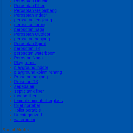
Perosotan Double
Perosotan Fiber
Perosotan Gelombang
Perosotan Indoor
perosotan lengkung
perosotan lorong
perosotan naga
Perosotan Outdoor
perosotan panjang
Perosotan Spiral
perosotan TK
perosotan waterboom
Perostan Naga
Playground
playground indoor
playground kolam renang
Prosotan panjang
Prosotan TK
sepeda air
septic tank fiber
tandon fiber
tempat sampah fiberglass
toilet portabel
Toilet portable
Uncategorized
waterboom
Social Media