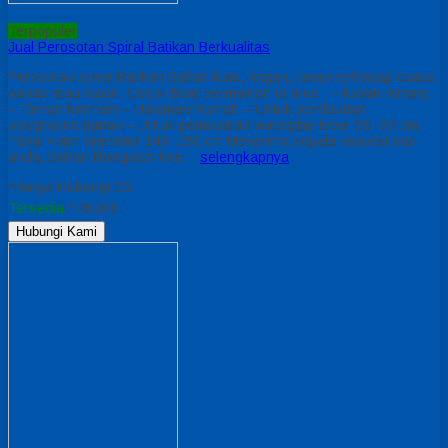
Terpopuler
Jual Perosotan Spiral Batikan Berkualitas
Perosotan spiral Batikan Bahan kuat, ringan, tahan terhadap cuaca
panas atau hujan. Cocok Buat permainan di area : – kolam renang
– Taman bermain – Halaman Rumah – Untuk pembuatan
playground taman – Untuk pembuatan waterplay lebar 50 -60 cm
Tebal 4 mm diameter 140- 150 cm Menerima segala request dari
anda. Bahan fiberglass free…
selengkapnya
*Harga Hubungi CS
Tersedia
/ PNJ01
Hubungi Kami