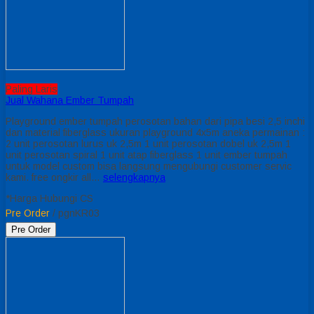
Paling Laris
Jual Wahana Ember Tumpah
Playground ember tumpah perosotan bahan dari pipa besi 2,5 inchi
dan material fiberglass ukuran playground 4x5m aneka permainan :
2 unit perosotan lurus uk 2,5m 1 unit perosotan dobel uk 2,5m 1
unit perosotan spiral 1 unit atap fiberglass 1 unit ember tumpah
untuk model custom bisa langsung mengubungi customer servic
kami. free ongkir all…
selengkapnya
*Harga Hubungi CS
Pre Order
/ pgnKR03
Pre Order