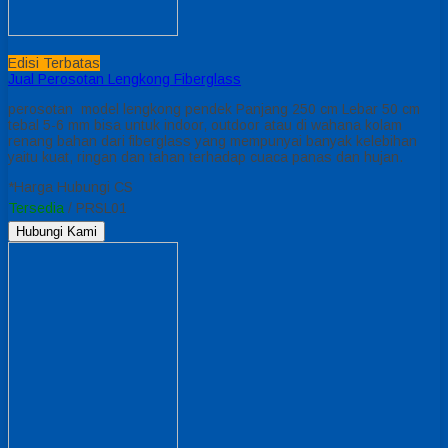
Edisi Terbatas
Jual Perosotan Lengkong Fiberglass
perosotan model lengkong pendek Panjang 250 cm Lebar 50 cm
tebal 5-6 mm bisa untuk indoor, outdoor atau di wahana kolam
renang bahan dari fiberglass yang mempunyai banyak kelebihan
yaitu kuat, ringan dan tahan terhadap cuaca panas dan hujan.
*Harga Hubungi CS
Tersedia
/ PRSL01
Hubungi Kami