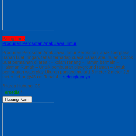
Paling Laris
Produsen Perosotan Anak Jawa Timur
Produsen Perosotan Anak Jawa Timur Perosotan anak fiberglass
Bahan kuat, ringan, tahan terhadap cuaca panas atau hujan. Cocok
Buat permainan di area : – kolam renang – Taman bermain –
Halaman Rumah – Untuk pembuatan playground taman – Untuk
pembuatan waterplay Ukuran panjang mulai 1,5 meter 2 meter 2,5
meter Lebar @45 cm Tebal 4…
selengkapnya
*Harga Hubungi CS
Tersedia
/ -
Hubungi Kami