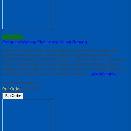
Terpopuler
Pengrajin Wahana Playground Kolam Renang
playground kolam atau waterplayground material dari pipa besi
galvanis dan fiberglass terdiri dari berbagai macam wahan
permainan seperti – perosotan lurus – ember tumpah – perosotan
spiral – atap fiberglass masih banyak lagi wahana yang lainya.
panjang 4meter lebar 3 meter tinggi 3 meter Free Ongkir Untuk ALL
JAWA dan dapatkan bonus spesial dari kami….
selengkapnya
*Harga Hubungi CS
Pre Order
/ pgn KLM
Pre Order