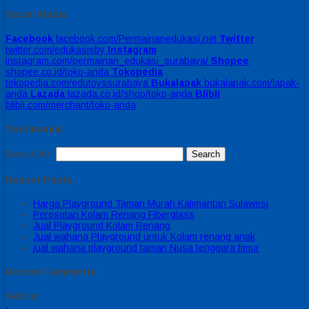
Social Media
Facebook
facebook.com/Permainanedukasi.net
Twitter
twitter.com/edukasisby
Instagram
instagram.com/permainan_edukasi_surabaya/
Shopee
shopee.co.id/toko-anda
Tokopedia
tokopedia.com/edutoyssurabaya
Bukalapak
bukalapak.com/lapak-
anda
Lazada
lazada.co.id/shop/toko-anda
Blibli
blibli.com/merchant/toko-anda
Testimonial
Search for:
Recent Posts
Harga Playground Taman Murah Kalimantan Sulawesi
Perosotan Kolam Renang Fiberglass
Jual Playground Kolam Renang
Jual wahana Playground untuk Kolam renang anak
jual wahana playground taman Nusa tenggara timur
Recent Comments
Sidebar
-