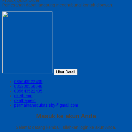
Produk Quick Order
Pemesanan dapat langsung menghubungi kontak dibawah:
Lihat Detail
085643522435
085230550048
085643522435
oketheme
okethemeid
permainanedukasisby@gmail.com
Masuk ke akun Anda
Selamat datang kembali, silahkan login ke akun Anda.