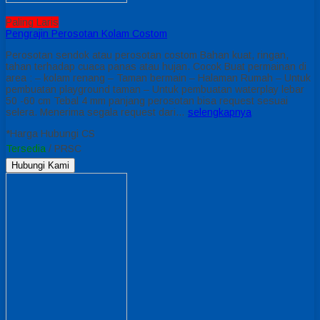
Paling Laris
Pengrajin Perosotan Kolam Costom
Perosotan sendok atau perosotan costom Bahan kuat, ringan,
tahan terhadap cuaca panas atau hujan. Cocok Buat permainan di
area : – kolam renang – Taman bermain – Halaman Rumah – Untuk
pembuatan playground taman – Untuk pembuatan waterplay lebar
50 -60 cm Tebal 4 mm panjang perosotan bisa request sesuai
selera. Menerima segala request dari…
selengkapnya
*Harga Hubungi CS
Tersedia
/ PRSC
Hubungi Kami