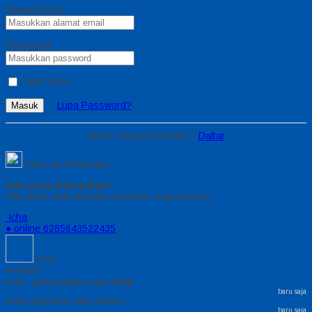
Alamat Email
Password
Ingat Saya
Lupa Password?
Masuk
Belum menjadi member?
Daftar
Chat via Whatsapp
Ada yang ditanyakan?
Klik untuk chat dengan customer support kami
Icha
● online
6285643522435
Icha
● online
Halo, perkenalkan saya
Icha
baru saja
Ada yang bisa saya bantu?
baru saja