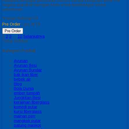
melayani berbagai perosotan costom sesuai keinginan anda.Yuk
segera wujudkan keingan Anda untuk membangun bisnis
waterboom.
*Harga Hubungi CS
Pre Order
/ prs WTB
Pre Order
1
2
3
…
12
Selanjutnya
Tutup Sidebar
Kategori Produk
Ayunan
Ayunan Besi
Ayunan Bundar
bak ikan fiber
bebek air
Blog
Bola Dunia
ember tumpah
Jungkitan Besi
kerajinan fiberglass
komedi putar
kursi fiberglass
mainan perr
mangkok putar
patung maskot