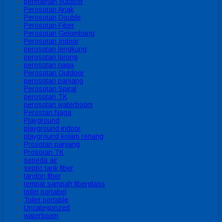
permainan outdoor
Perosotan Anak
Perosotan Double
Perosotan Fiber
Perosotan Gelombang
Perosotan Indoor
perosotan lengkung
perosotan lorong
perosotan naga
Perosotan Outdoor
perosotan panjang
Perosotan Spiral
perosotan TK
perosotan waterboom
Perostan Naga
Playground
playground indoor
playground kolam renang
Prosotan panjang
Prosotan TK
sepeda air
septic tank fiber
tandon fiber
tempat sampah fiberglass
toilet portabel
Toilet portable
Uncategorized
waterboom