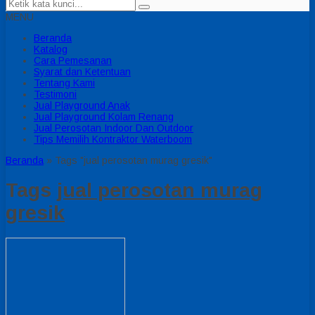
MENU
Beranda
Katalog
Cara Pemesanan
Syarat dan Ketentuan
Tentang Kami
Testimoni
Jual Playground Anak
Jual Playground Kolam Renang
Jual Perosotan Indoor Dan Outdoor
Tips Memilih Kontraktor Waterboom
Beranda
»
Tags "jual perosotan murag gresik"
Tags
jual perosotan murag
gresik