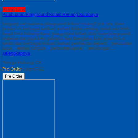
Paling Laris
Pembuatan Playground Kolam Renang Surabaya
bingung cari wahana playground kolam renang? yuk sini, kami
produsen berbagai fasilitas wahan kolam renang, untuk info lebih
lanjut bisa hubungi kami. playground kolam atau waterplayground
material dari pipa besi galvanis dan fiberglass luas area 8×5 m
terdiri dari berbagai macam wahan permainan seperti – perosotan
lurus – ember tumpah – perosotan spiral – terowongan…
selengkapnya
*Harga Hubungi CS
Pre Order
/ pgnKR02
Pre Order