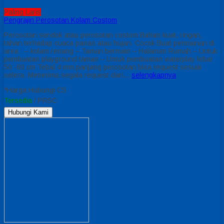
Paling Laris
Pengrajin Perosotan Kolam Costom
Perosotan sendok atau perosotan costom Bahan kuat, ringan,
tahan terhadap cuaca panas atau hujan. Cocok Buat permainan di
area : – kolam renang – Taman bermain – Halaman Rumah – Untuk
pembuatan playground taman – Untuk pembuatan waterplay lebar
50 -60 cm Tebal 4 mm panjang perosotan bisa request sesuai
selera. Menerima segala request dari…
selengkapnya
*Harga Hubungi CS
Tersedia
/ PRSC
Hubungi Kami