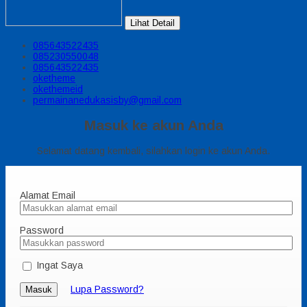
Lihat Detail
085643522435
085230550048
085643522435
oketheme
okethemeid
permainanedukasisby@gmail.com
Masuk ke akun Anda
Selamat datang kembali, silahkan login ke akun Anda.
Alamat Email
Password
Ingat Saya
Lupa Password?
Masuk