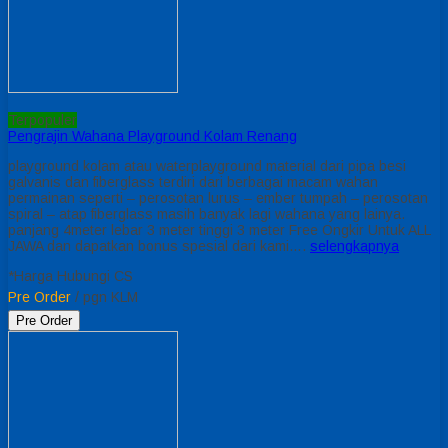
Terpopuler
Pengrajin Wahana Playground Kolam Renang
playground kolam atau waterplayground material dari pipa besi
galvanis dan fiberglass terdiri dari berbagai macam wahan
permainan seperti – perosotan lurus – ember tumpah – perosotan
spiral – atap fiberglass masih banyak lagi wahana yang lainya.
panjang 4meter lebar 3 meter tinggi 3 meter Free Ongkir Untuk ALL
JAWA dan dapatkan bonus spesial dari kami….
selengkapnya
*Harga Hubungi CS
Pre Order
/ pgn KLM
Pre Order