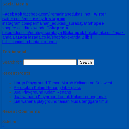
Social Media
Facebook
facebook.com/Permainanedukasi.net
Twitter
twitter.com/edukasisby
Instagram
instagram.com/permainan_edukasi_surabaya/
Shopee
shopee.co.id/toko-anda
Tokopedia
tokopedia.com/edutoyssurabaya
Bukalapak
bukalapak.com/lapak-
anda
Lazada
lazada.co.id/shop/toko-anda
Blibli
blibli.com/merchant/toko-anda
Testimonial
Search for:
Recent Posts
Harga Playground Taman Murah Kalimantan Sulawesi
Perosotan Kolam Renang Fiberglass
Jual Playground Kolam Renang
Jual wahana Playground untuk Kolam renang anak
jual wahana playground taman Nusa tenggara timur
Recent Comments
Sidebar
-