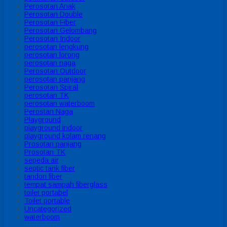
Perosotan Anak
Perosotan Double
Perosotan Fiber
Perosotan Gelombang
Perosotan Indoor
perosotan lengkung
perosotan lorong
perosotan naga
Perosotan Outdoor
perosotan panjang
Perosotan Spiral
perosotan TK
perosotan waterboom
Perostan Naga
Playground
playground indoor
playground kolam renang
Prosotan panjang
Prosotan TK
sepeda air
septic tank fiber
tandon fiber
tempat sampah fiberglass
toilet portabel
Toilet portable
Uncategorized
waterboom