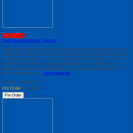
Paling Laris
Jual Wahana Ember Tumpah
Playground ember tumpah perosotan bahan dari pipa besi 2,5 inchi
dan material fiberglass ukuran playground 4x5m aneka permainan :
2 unit perosotan lurus uk 2,5m 1 unit perosotan dobel uk 2,5m 1
unit perosotan spiral 1 unit atap fiberglass 1 unit ember tumpah
untuk model custom bisa langsung mengubungi customer servic
kami. free ongkir all…
selengkapnya
*Harga Hubungi CS
Pre Order
/ pgnKR03
Pre Order