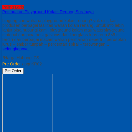
Paling Laris
Pembuatan Playground Kolam Renang Surabaya
bingung cari wahana playground kolam renang? yuk sini, kami
produsen berbagai fasilitas wahan kolam renang, untuk info lebih
lanjut bisa hubungi kami. playground kolam atau waterplayground
material dari pipa besi galvanis dan fiberglass luas area 8×5 m
terdiri dari berbagai macam wahan permainan seperti – perosotan
lurus – ember tumpah – perosotan spiral – terowongan…
selengkapnya
*Harga Hubungi CS
Pre Order
/ pgnKR02
Pre Order