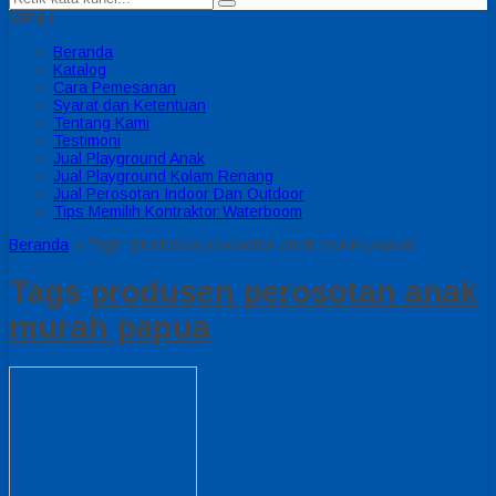
MENU
Beranda
Katalog
Cara Pemesanan
Syarat dan Ketentuan
Tentang Kami
Testimoni
Jual Playground Anak
Jual Playground Kolam Renang
Jual Perosotan Indoor Dan Outdoor
Tips Memilih Kontraktor Waterboom
Beranda
»
Tags "produsen perosotan anak murah papua"
Tags
produsen perosotan anak
murah papua