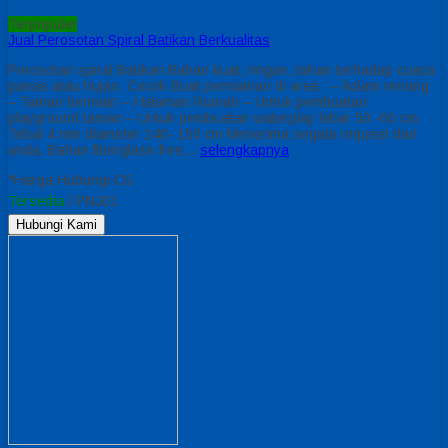
Terpopuler
Jual Perosotan Spiral Batikan Berkualitas
Perosotan spiral Batikan Bahan kuat, ringan, tahan terhadap cuaca
panas atau hujan. Cocok Buat permainan di area : – kolam renang
– Taman bermain – Halaman Rumah – Untuk pembuatan
playground taman – Untuk pembuatan waterplay lebar 50 -60 cm
Tebal 4 mm diameter 140- 150 cm Menerima segala request dari
anda. Bahan fiberglass free…
selengkapnya
*Harga Hubungi CS
Tersedia
/ PNJ01
Hubungi Kami