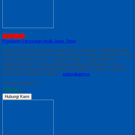
Paling Laris
Produsen Perosotan Anak Jawa Timur
Produsen Perosotan Anak Jawa Timur Perosotan anak fiberglass
Bahan kuat, ringan, tahan terhadap cuaca panas atau hujan. Cocok
Buat permainan di area : – kolam renang – Taman bermain –
Halaman Rumah – Untuk pembuatan playground taman – Untuk
pembuatan waterplay Ukuran panjang mulai 1,5 meter 2 meter 2,5
meter Lebar @45 cm Tebal 4…
selengkapnya
*Harga Hubungi CS
Tersedia
/ -
Hubungi Kami