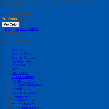
segera wujudkan keingan Anda untuk membangun bisnis
waterboom.
*Harga Hubungi CS
Pre Order
/ prs WTB
Pre Order
1
2
3
…
12
Selanjutnya
Tutup Sidebar
Kategori Produk
Ayunan
Ayunan Besi
Ayunan Bundar
bak ikan fiber
bebek air
Blog
Bola Dunia
ember tumpah
Jungkitan Besi
kerajinan fiberglass
komedi putar
kursi fiberglass
mainan perr
mangkok putar
patung maskot
permainan outdoor