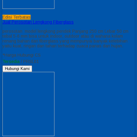
Edisi Terbatas
Jual Perosotan Lengkong Fiberglass
perosotan model lengkong pendek Panjang 250 cm Lebar 50 cm
tebal 5-6 mm bisa untuk indoor, outdoor atau di wahana kolam
renang bahan dari fiberglass yang mempunyai banyak kelebihan
yaitu kuat, ringan dan tahan terhadap cuaca panas dan hujan.
*Harga Hubungi CS
Tersedia
/ PRSL01
Hubungi Kami