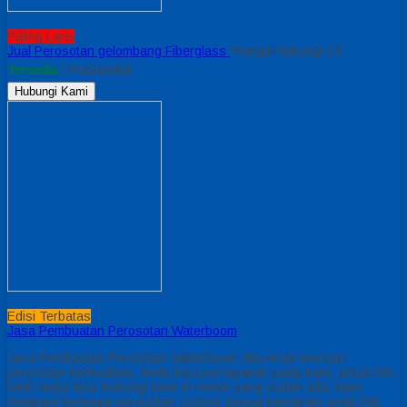
Paling Laris
Jual Perosotan gelombang Fiberglass
*Harga Hubungi CS
Tersedia
/ PrsSendok
Hubungi Kami
Edisi Terbatas
Jasa Pembuatan Perosotan Waterboom
Jasa Pembuatan Perosotan Waterboom Jika Anda mencari
perosotan berkualitas, Anda bisa percayakan pada kami, untuk info
lebih lanjut bisa hubungi kami di nomer yang sudah ada. kami
melayani berbagai perosotan costom sesuai keinginan anda.Yuk