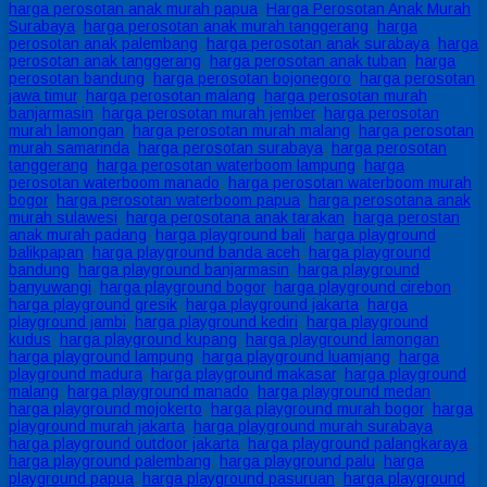
harga perosotan anak murah papua
,
Harga Perosotan Anak Murah
Surabaya
,
harga perosotan anak murah tanggerang
,
harga
perosotan anak palembang
,
harga perosotan anak surabaya
,
harga
perosotan anak tanggerang
,
harga perosotan anak tuban
,
harga
perosotan bandung
,
harga perosotan bojonegoro
,
harga perosotan
jawa timur
,
harga perosotan malang
,
harga perosotan murah
banjarmasin
,
harga perosotan murah jember
,
harga perosotan
murah lamongan
,
harga perosotan murah malang
,
harga perosotan
murah samarinda
,
harga perosotan surabaya
,
harga perosotan
tanggerang
,
harga perosotan waterboom lampung
,
harga
perosotan waterboom manado
,
harga perosotan waterboom murah
bogor
,
harga perosotan waterboom papua
,
harga perosotana anak
murah sulawesi
,
harga perosotana anak tarakan
,
harga perostan
anak murah padang
,
harga playground bali
,
harga playground
balikpapan
,
harga playground banda aceh
,
harga playground
bandung
,
harga playground banjarmasin
,
harga playground
banyuwangi
,
harga playground bogor
,
harga playground cirebon
,
harga playground gresik
,
harga playground jakarta
,
harga
playground jambi
,
harga playground kediri
,
harga playground
kudus
,
harga playground kupang
,
harga playground lamongan
,
harga playground lampung
,
harga playground luamjang
,
harga
playground madura
,
harga playground makasar
,
harga playground
malang
,
harga playground manado
,
harga playground medan
,
harga playground mojokerto
,
harga playground murah bogor
,
harga
playground murah jakarta
,
harga playground murah surabaya
,
harga playground outdoor jakarta
,
harga playground palangkaraya
,
harga playground palembang
,
harga playground palu
,
harga
playground papua
,
harga playground pasuruan
,
harga playground