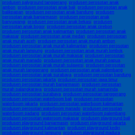
produsen palyground tanggerang
,
produsen perosotan anak
ambon
,
produsen perosotan anak bali
,
produsen perosotan anak
balikpapan
,
produsen perosotan anak bandung
,
produsen
perosotan anak banjarmasin
,
produsen perosotan anak
banyuwangi
,
produsen perosotan anak bekasi
,
produsen
perosotan anak bogor
,
produsen perosotan anak cirebon
,
produsen perosotan anak kalimantan
,
produsen perosotan anak
makasar
,
produsen perosotan anak medan
,
produsen perosotan
anak murah aceh
,
produsen perosotan anak murah ambon
,
produsen perosotan anak murah kalimantan
,
produsen perosotan
anak murah lampung
,
produsen perosotan anak murah lombok
,
produsen perosotan anak murah makasar
,
produsen perosotan
anak murah manado
,
produsen perosotan anak murah papua
,
produsen perosotan anak murah sulawesi
,
produsen perosotan
anak murah tanggerang
,
produsen perosotan anak palembang
,
produsen perosotan anak surabaya
,
produsen perosotan bandung
,
produsen perosotan jakarta
,
produsen perosotan jawa timur
,
produsen perosotan murah banjarmasin
,
produsen perosotan
murah palangkaraya
,
produsen perosotan murah samarinda
,
produsen perosotan surabaya
,
produsen perosotan tanggerang
,
produsen perosotan waterboom bali
,
produsen perosotan
waterboom jakarta
,
produsen perosotan waterboom kalimantan
,
produsen perosotan waterboom manado
,
produsen perosotan
waterboom padang
,
produsen perosotan waterboom palembang
,
produsen perosotan wateroom makasar
,
produsen playground bali
,
produsen playground banjarmasin
,
produsen playground jakarta
,
produsen playground kalimantan
,
produsen playground kediri
,
produsen playground lampung
,
produsen playground madura
,