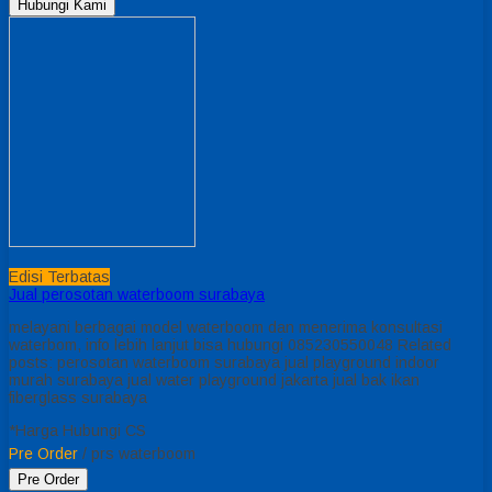
Hubungi Kami
Edisi Terbatas
Jual perosotan waterboom surabaya
melayani berbagai model waterboom dan menerima konsultasi
waterbom, info lebih lanjut bisa hubungi 085230550048 Related
posts: perosotan waterboom surabaya jual playground indoor
murah surabaya jual water playground jakarta jual bak ikan
fiberglass surabaya
*Harga Hubungi CS
Pre Order
/ prs waterboom
Pre Order