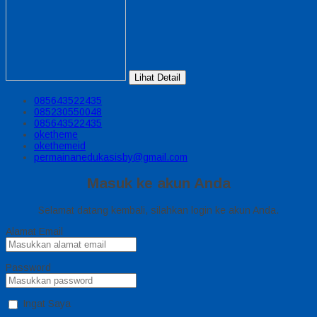
Lihat Detail
085643522435
085230550048
085643522435
oketheme
okethemeid
permainanedukasisby@gmail.com
Masuk ke akun Anda
Selamat datang kembali, silahkan login ke akun Anda.
Alamat Email
Password
Ingat Saya