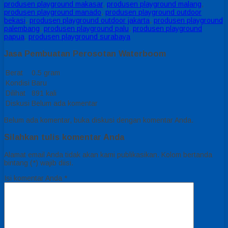
produsen playground makasar
,
produsen playground malang
,
produsen playground manado
,
produsen playground outdoor
bekasi
,
produsen playground outdoor jakarta
,
produsen playground
palembang
,
produsen playground palu
,
produsen playground
papua
,
produsen playground surabaya
Jasa Pembuatan Perosotan Waterboom
Berat
0.5 gram
Kondisi
Baru
Dilihat
891 kali
Diskusi
Belum ada komentar
Belum ada komentar, buka diskusi dengan komentar Anda.
Silahkan tulis komentar Anda
Alamat email Anda tidak akan kami publikasikan. Kolom bertanda
bintang (*) wajib diisi.
Isi komentar Anda
*