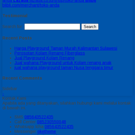
anda
Lazada
lazada.co.id/shop/toko-anda
Blibli
blibli.com/merchant/toko-anda
Testimonial
Search for:
Recent Posts
Harga Playground Taman Murah Kalimantan Sulawesi
Perosotan Kolam Renang Fiberglass
Jual Playground Kolam Renang
Jual wahana Playground untuk Kolam renang anak
jual wahana playground taman Nusa tenggara timur
Recent Comments
Sidebar
-
Kontak Kami
Apabila ada yang ditanyakan, silahkan hubungi kami melalui kontak
di bawah ini.
SMS
085643522435
Call Center
085230550048
Whatsapp
Icha
085643522435
Messenger
oketheme