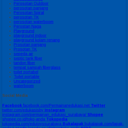
Perosotan Outdoor
perosotan panjang
Perosotan Spiral
perosotan TK
perosotan waterboom
Perostan Naga
Playground
playground indoor
playground kolam renang
Prosotan panjang
Prosotan TK
sepeda air
septic tank fiber
tandon fiber
tempat sampah fiberglass
toilet portabel
Toilet portable
Uncategorized
waterboom
Social Media
Facebook
facebook.com/Permainanedukasi.net
Twitter
twitter.com/edukasisby
Instagram
instagram.com/permainan_edukasi_surabaya/
Shopee
shopee.co.id/toko-anda
Tokopedia
tokopedia.com/edutoyssurabaya
Bukalapak
bukalapak.com/lapak-