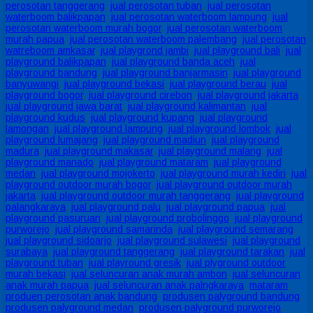
perosotan tanggerang
,
jual perosotan tuban
,
jual perosotan
waterboom balikpapan
,
jual perosotan waterboom lampung
,
jual
perosotan waterboom murah bogor
,
jual perosotan waterboom
murah papua
,
jual perosotan waterboom palembang
,
jual perosotan
watreboom amkasar
,
jual playgrond jambi
,
jual playground bali
,
jual
playground balikpapan
,
jual playground banda aceh
,
jual
playground bandung
,
jual playground banjarmasin
,
jual playground
banyuwangi
,
jual playground bekasi
,
jual playground berau
,
jual
playground bogor
,
jual playground cirebon
,
jual playground jakarta
,
jual playground jawa barat
,
jual playground kalimantan
,
jual
playground kudus
,
jual playground kupang
,
jual playground
lamongan
,
jual playground lampung
,
jual playground lombok
,
jual
playground lumajang
,
jual playground madiun
,
jual playground
madura
,
jual playground makasar
,
jual playground malang
,
jual
playground manado
,
jual playground mataram
,
jual playground
medan
,
jual playground mojokerto
,
jual playground murah kediri
,
jual
playground outdoor murah bogor
,
jual playground outdoor murah
jakarta
,
jual playground outdoor murah tanggerang
,
jual playground
palangkaraya
,
jual playground palu
,
jual playground papua
,
jual
playground pasuruan
,
jual playground probolinggo
,
jual playground
purworejo
,
jual playground samarinda
,
jual playground semarang
,
jual playground sidoarjo
,
jual playground sulawesi
,
jual playground
surabaya
,
jual playground tanggerang
,
jual playground tarakan
,
jual
playground tuban
,
jual playround gresik
,
jual plyground outdoor
murah bekasi
,
jual seluncuran anak murah ambon
,
jual seluncuran
anak murah papua
,
jual seluncuran anak palngkaraya
,
mataram
,
produen perosotan anak bandung
,
produsen palyground bandung
,
produsen palyground medan
,
produsen palyground purworejo
,