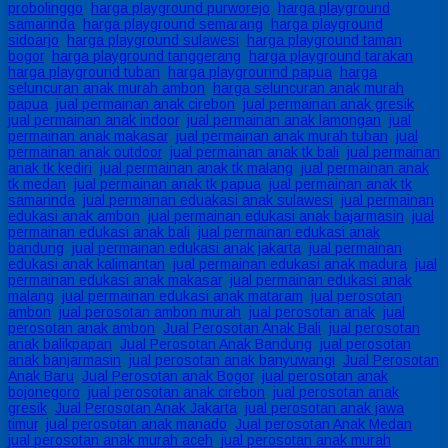
probolinggo
,
harga playground purworejo
,
harga playground
samarinda
,
harga playground semarang
,
harga playground
sidoarjo
,
harga playground sulawesi
,
harga playground taman
bogor
,
harga playground tanggerang
,
harga playground tarakan
,
harga playground tuban
,
harga playgrounnd papua
,
harga
seluncuran anak murah ambon
,
harga seluncuran anak murah
papua
,
jual permainan anak cirebon
,
jual permainan anak gresik
,
jual permainan anak indoor
,
jual permainan anak lamongan
,
jual
permainan anak makasar
,
jual permainan anak murah tuban
,
jual
permainan anak outdoor
,
jual permainan anak tk bali
,
jual permainan
anak tk kediri
,
jual permainan anak tk malang
,
jual permainan anak
tk medan
,
jual permainan anak tk papua
,
jual permainan anak tk
samarinda
,
jual permainan eduakasi anak sulawesi
,
jual permainan
edukasi anak ambon
,
jual permainan edukasi anak bajarmasin
,
jual
permainan edukasi anak bali
,
jual permainan edukasi anak
bandung
,
jual permainan edukasi anak jakarta
,
jual permainan
edukasi anak kalimantan
,
jual permainan edukasi anak madura
,
jual
permainan edukasi anak makasar
,
jual permainan edukasi anak
malang
,
jual permainan edukasi anak mataram
,
jual perosotan
ambon
,
jual perosotan ambon murah
,
jual perosotan anak
,
jual
perosotan anak ambon
,
Jual Perosotan Anak Bali
,
jual perosotan
anak balikpapan
,
Jual Perosotan Anak Bandung
,
jual perosotan
anak banjarmasin
,
jual perosotan anak banyuwangi
,
Jual Perosotan
Anak Baru
,
Jual Perosotan anak Bogor
,
jual perosotan anak
bojonegoro
,
jual perosotan anak cirebon
,
jual perosotan anak
gresik
,
Jual Perosotan Anak Jakarta
,
jual perosotan anak jawa
timur
,
jual perosotan anak manado
,
Jual perosotan Anak Medan
,
jual perosotan anak murah aceh
,
jual perosotan anak murah