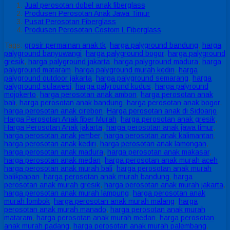
Jual perosotan dobel anak fiberglass
Produsen Perosotan Anak Jawa Timur
Pusat Perosotan Fiberglass
Produsen Perosotan Costom L Fiberglass
Tags:
grosir permainan anak tk
,
harga palyground bandung
,
harga
palyground banyuwangi
,
harga palyground bogor
,
harga palyground
gresik
,
harga palyground jakarta
,
harga palyground madura
,
harga
palyground mataram
,
harga palyground murah kediri
,
harga
palyground outdoor jakarta
,
harga palyground semarang
,
harga
palyground sulawesi
,
harga palyround kudus
,
harga palyround
mojokerto
,
harga perosotan anak ambon
,
harga perosotan anak
bali
,
harga perosotan anak bandung
,
harga perosotan anak bogor
,
harga perosotan anak cirebon
,
Harga perosotan anak di Sidoarjo
,
Harga Perosotan Anak fiber Murah
,
harga perosotan anak gresik
,
Harga Perosotan Anak jakarta
,
harga perosotan anak jawa timur
,
harga perosotan anak jember
,
harga perosotan anak kalimantan
,
harga perosotan anak kediri
,
harga perosotan anak lamongan
,
harga perosotan anak madura
,
harga perosotan anak makasar
,
harga perosotan anak medan
,
harga perosotan anak murah aceh
,
harga perosotan anak murah bali
,
harga perosotan anak murah
balikpapan
,
harga perosotan anak murah bandung
,
harga
perosotan anak murah gresik
,
harga perosotan anak murah jakarta
,
harga perosotan anak murah lampung
,
harga perosotan anak
murah lombok
,
harga perosotan anak murah malang
,
harga
perosotan anak murah manado
,
harga perosotan anak murah
mataram
,
harga perosotan anak murah medan
,
harga perosotan
anak murah padang
,
harga perosotan anak murah palembang
,