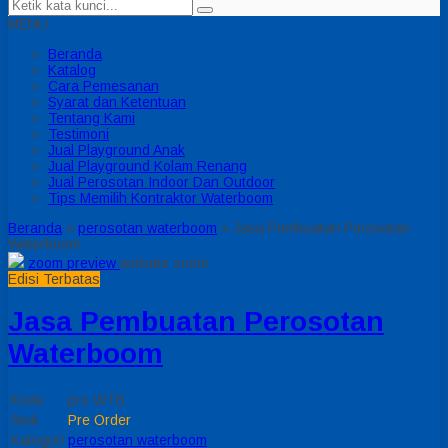
MENU
Beranda
Katalog
Cara Pemesanan
Syarat dan Ketentuan
Tentang Kami
Testimoni
Jual Playground Anak
Jual Playground Kolam Renang
Jual Perosotan Indoor Dan Outdoor
Tips Memilih Kontraktor Waterboom
Beranda
»
perosotan waterboom
»
Jasa Pembuatan Perosotan
Waterboom
zoom preview
activate zoom
Edisi Terbatas
Jasa Pembuatan Perosotan
Waterboom
Kode
prs WTB
Stok
Pre Order
Kategori
perosotan waterboom