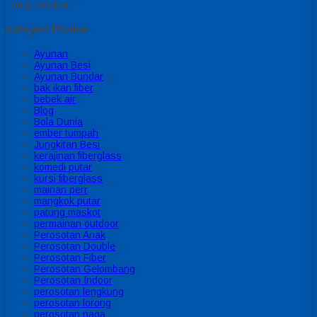
Tutup Sidebar
Kategori Produk
Ayunan
Ayunan Besi
Ayunan Bundar
bak ikan fiber
bebek air
Blog
Bola Dunia
ember tumpah
Jungkitan Besi
kerajinan fiberglass
komedi putar
kursi fiberglass
mainan perr
mangkok putar
patung maskot
permainan outdoor
Perosotan Anak
Perosotan Double
Perosotan Fiber
Perosotan Gelombang
Perosotan Indoor
perosotan lengkung
perosotan lorong
perosotan naga