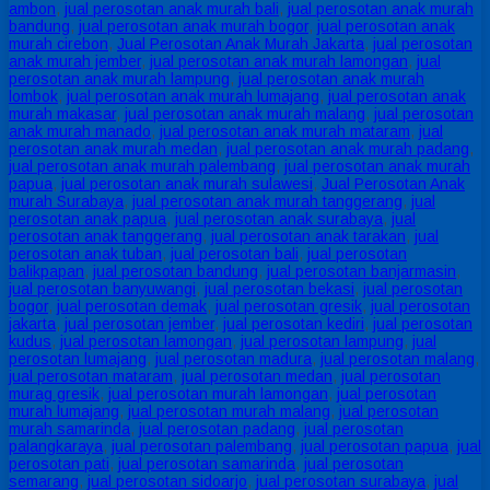
ambon
,
jual perosotan anak murah bali
,
jual perosotan anak murah
bandung
,
jual perosotan anak murah bogor
,
jual perosotan anak
murah cirebon
,
Jual Perosotan Anak Murah Jakarta
,
jual perosotan
anak murah jember
,
jual perosotan anak murah lamongan
,
jual
perosotan anak murah lampung
,
jual perosotan anak murah
lombok
,
jual perosotan anak murah lumajang
,
jual perosotan anak
murah makasar
,
jual perosotan anak murah malang
,
jual perosotan
anak murah manado
,
jual perosotan anak murah mataram
,
jual
perosotan anak murah medan
,
jual perosotan anak murah padang
,
jual perosotan anak murah palembang
,
jual perosotan anak murah
papua
,
jual perosotan anak murah sulawesi
,
Jual Perosotan Anak
murah Surabaya
,
jual perosotan anak murah tanggerang
,
jual
perosotan anak papua
,
jual perosotan anak surabaya
,
jual
perosotan anak tanggerang
,
jual perosotan anak tarakan
,
jual
perosotan anak tuban
,
jual perosotan bali
,
jual perosotan
balikpapan
,
jual perosotan bandung
,
jual perosotan banjarmasin
,
jual perosotan banyuwangi
,
jual perosotan bekasi
,
jual perosotan
bogor
,
jual perosotan demak
,
jual perosotan gresik
,
jual perosotan
jakarta
,
jual perosotan jember
,
jual perosotan kediri
,
jual perosotan
kudus
,
jual perosotan lamongan
,
jual perosotan lampung
,
jual
perosotan lumajang
,
jual perosotan madura
,
jual perosotan malang
,
jual perosotan mataram
,
jual perosotan medan
,
jual perosotan
murag gresik
,
jual perosotan murah lamongan
,
jual perosotan
murah lumajang
,
jual perosotan murah malang
,
jual perosotan
murah samarinda
,
jual perosotan padang
,
jual perosotan
palangkaraya
,
jual perosotan palembang
,
jual perosotan papua
,
jual
perosotan pati
,
jual perosotan samarinda
,
jual perosotan
semarang
,
jual perosotan sidoarjo
,
jual perosotan surabaya
,
jual