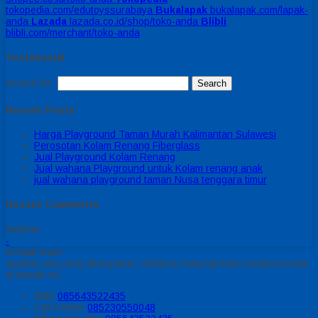
tokopedia.com/edutoyssurabaya
Bukalapak
bukalapak.com/lapak-
anda
Lazada
lazada.co.id/shop/toko-anda
Blibli
blibli.com/merchant/toko-anda
Testimonial
Search for:
Recent Posts
Harga Playground Taman Murah Kalimantan Sulawesi
Perosotan Kolam Renang Fiberglass
Jual Playground Kolam Renang
Jual wahana Playground untuk Kolam renang anak
jual wahana playground taman Nusa tenggara timur
Recent Comments
Sidebar
-
Kontak Kami
Apabila ada yang ditanyakan, silahkan hubungi kami melalui kontak
di bawah ini.
SMS
085643522435
Call Center
085230550048