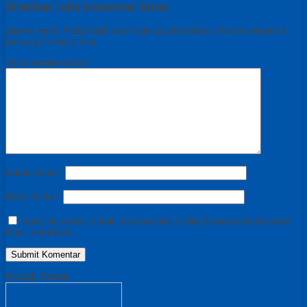
Silahkan tulis komentar Anda
Alamat email Anda tidak akan kami publikasikan. Kolom bertanda
bintang (*) wajib diisi.
Isi komentar Anda
*
Nama Anda
*
Email Anda
*
Save my name, email, and website in this browser for the next
time I comment.
Produk Terkait