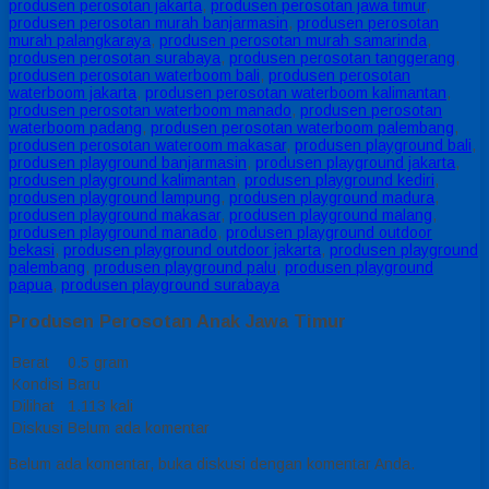
produsen perosotan jakarta
,
produsen perosotan jawa timur
,
produsen perosotan murah banjarmasin
,
produsen perosotan
murah palangkaraya
,
produsen perosotan murah samarinda
,
produsen perosotan surabaya
,
produsen perosotan tanggerang
,
produsen perosotan waterboom bali
,
produsen perosotan
waterboom jakarta
,
produsen perosotan waterboom kalimantan
,
produsen perosotan waterboom manado
,
produsen perosotan
waterboom padang
,
produsen perosotan waterboom palembang
,
produsen perosotan wateroom makasar
,
produsen playground bali
,
produsen playground banjarmasin
,
produsen playground jakarta
,
produsen playground kalimantan
,
produsen playground kediri
,
produsen playground lampung
,
produsen playground madura
,
produsen playground makasar
,
produsen playground malang
,
produsen playground manado
,
produsen playground outdoor
bekasi
,
produsen playground outdoor jakarta
,
produsen playground
palembang
,
produsen playground palu
,
produsen playground
papua
,
produsen playground surabaya
Produsen Perosotan Anak Jawa Timur
Berat
0.5 gram
Kondisi
Baru
Dilihat
1.113 kali
Diskusi
Belum ada komentar
Belum ada komentar, buka diskusi dengan komentar Anda.