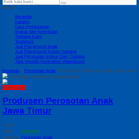
MENU
Beranda
Katalog
Cara Pemesanan
Syarat dan Ketentuan
Tentang Kami
Testimoni
Jual Playground Anak
Jual Playground Kolam Renang
Jual Perosotan Indoor Dan Outdoor
Tips Memilih Kontraktor Waterboom
Beranda
»
Perosotan Anak
»
Produsen Perosotan Anak Jawa Timur
click image to preview
activate zoom
Paling Laris
Produsen Perosotan Anak
Jawa Timur
Kode
-
Stok
Tersedia
Kategori
Perosotan Anak