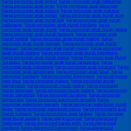
harga perosotan anak jember
,
harga perosotan anak kalimantan
,
harga perosotan anak kediri
,
harga perosotan anak lamongan
,
harga perosotan anak madura
,
harga perosotan anak makasar
,
harga perosotan anak medan
,
harga perosotan anak murah aceh
,
harga perosotan anak murah bali
,
harga perosotan anak murah
balikpapan
,
harga perosotan anak murah bandung
,
harga
perosotan anak murah gresik
,
harga perosotan anak murah jakarta
,
harga perosotan anak murah lampung
,
harga perosotan anak
murah lombok
,
harga perosotan anak murah malang
,
harga
perosotan anak murah manado
,
harga perosotan anak murah
mataram
,
harga perosotan anak murah medan
,
harga perosotan
anak murah padang
,
harga perosotan anak murah palembang
,
harga perosotan anak murah papua
,
Harga Perosotan Anak Murah
Surabaya
,
harga perosotan anak murah tanggerang
,
harga
perosotan anak palembang
,
harga perosotan anak surabaya
,
harga
perosotan anak tanggerang
,
harga perosotan anak tuban
,
harga
perosotan bandung
,
harga perosotan bojonegoro
,
harga perosotan
jawa timur
,
harga perosotan malang
,
harga perosotan murah
banjarmasin
,
harga perosotan murah jember
,
harga perosotan
murah lamongan
,
harga perosotan murah malang
,
harga perosotan
murah samarinda
,
harga perosotan surabaya
,
harga perosotan
tanggerang
,
harga perosotan waterboom lampung
,
harga
perosotan waterboom manado
,
harga perosotan waterboom murah
bogor
,
harga perosotan waterboom papua
,
harga perosotana anak
murah sulawesi
,
harga perosotana anak tarakan
,
harga perostan
anak murah padang
,
harga playground bali
,
harga playground
balikpapan
,
harga playground banda aceh
,
harga playground
bandung
,
harga playground banjarmasin
,
harga playground