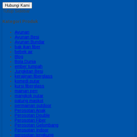
Hubungi Kami
Tutup Sidebar
Kategori Produk
Ayunan
Ayunan Besi
Ayunan Bundar
bak ikan fiber
bebek air
Blog
Bola Dunia
ember tumpah
Jungkitan Besi
kerajinan fiberglass
komedi putar
kursi fiberglass
mainan perr
mangkok putar
patung maskot
permainan outdoor
Perosotan Anak
Perosotan Double
Perosotan Fiber
Perosotan Gelombang
Perosotan Indoor
perosotan lengkung