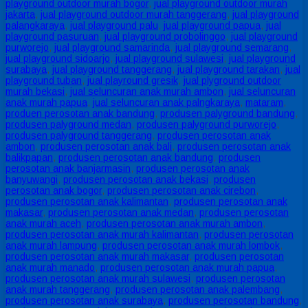
playground outdoor murah bogor
,
jual playground outdoor murah
jakarta
,
jual playground outdoor murah tanggerang
,
jual playground
palangkaraya
,
jual playground palu
,
jual playground papua
,
jual
playground pasuruan
,
jual playground probolinggo
,
jual playground
purworejo
,
jual playground samarinda
,
jual playground semarang
,
jual playground sidoarjo
,
jual playground sulawesi
,
jual playground
surabaya
,
jual playground tanggerang
,
jual playground tarakan
,
jual
playground tuban
,
jual playround gresik
,
jual plyground outdoor
murah bekasi
,
jual seluncuran anak murah ambon
,
jual seluncuran
anak murah papua
,
jual seluncuran anak palngkaraya
,
mataram
,
produen perosotan anak bandung
,
produsen palyground bandung
,
produsen palyground medan
,
produsen palyground purworejo
,
produsen palyground tanggerang
,
produsen perosotan anak
ambon
,
produsen perosotan anak bali
,
produsen perosotan anak
balikpapan
,
produsen perosotan anak bandung
,
produsen
perosotan anak banjarmasin
,
produsen perosotan anak
banyuwangi
,
produsen perosotan anak bekasi
,
produsen
perosotan anak bogor
,
produsen perosotan anak cirebon
,
produsen perosotan anak kalimantan
,
produsen perosotan anak
makasar
,
produsen perosotan anak medan
,
produsen perosotan
anak murah aceh
,
produsen perosotan anak murah ambon
,
produsen perosotan anak murah kalimantan
,
produsen perosotan
anak murah lampung
,
produsen perosotan anak murah lombok
,
produsen perosotan anak murah makasar
,
produsen perosotan
anak murah manado
,
produsen perosotan anak murah papua
,
produsen perosotan anak murah sulawesi
,
produsen perosotan
anak murah tanggerang
,
produsen perosotan anak palembang
,
produsen perosotan anak surabaya
,
produsen perosotan bandung
,