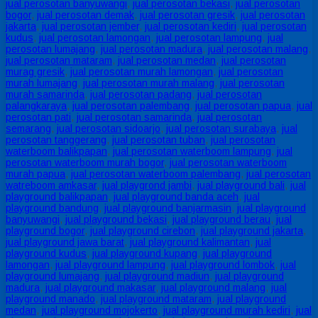
jual perosotan banyuwangi
,
jual perosotan bekasi
,
jual perosotan
bogor
,
jual perosotan demak
,
jual perosotan gresik
,
jual perosotan
jakarta
,
jual perosotan jember
,
jual perosotan kediri
,
jual perosotan
kudus
,
jual perosotan lamongan
,
jual perosotan lampung
,
jual
perosotan lumajang
,
jual perosotan madura
,
jual perosotan malang
,
jual perosotan mataram
,
jual perosotan medan
,
jual perosotan
murag gresik
,
jual perosotan murah lamongan
,
jual perosotan
murah lumajang
,
jual perosotan murah malang
,
jual perosotan
murah samarinda
,
jual perosotan padang
,
jual perosotan
palangkaraya
,
jual perosotan palembang
,
jual perosotan papua
,
jual
perosotan pati
,
jual perosotan samarinda
,
jual perosotan
semarang
,
jual perosotan sidoarjo
,
jual perosotan surabaya
,
jual
perosotan tanggerang
,
jual perosotan tuban
,
jual perosotan
waterboom balikpapan
,
jual perosotan waterboom lampung
,
jual
perosotan waterboom murah bogor
,
jual perosotan waterboom
murah papua
,
jual perosotan waterboom palembang
,
jual perosotan
watreboom amkasar
,
jual playgrond jambi
,
jual playground bali
,
jual
playground balikpapan
,
jual playground banda aceh
,
jual
playground bandung
,
jual playground banjarmasin
,
jual playground
banyuwangi
,
jual playground bekasi
,
jual playground berau
,
jual
playground bogor
,
jual playground cirebon
,
jual playground jakarta
,
jual playground jawa barat
,
jual playground kalimantan
,
jual
playground kudus
,
jual playground kupang
,
jual playground
lamongan
,
jual playground lampung
,
jual playground lombok
,
jual
playground lumajang
,
jual playground madiun
,
jual playground
madura
,
jual playground makasar
,
jual playground malang
,
jual
playground manado
,
jual playground mataram
,
jual playground
medan
,
jual playground mojokerto
,
jual playground murah kediri
,
jual