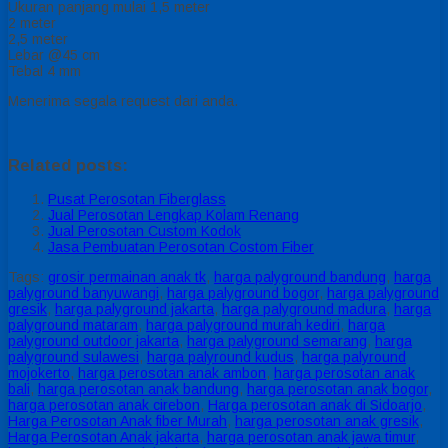
Ukuran panjang mulai 1,5 meter
2 meter
2,5 meter
Lebar @45 cm
Tebal 4 mm
Menerima segala request dari anda.
Related posts:
Pusat Perosotan Fiberglass
Jual Perosotan Lengkap Kolam Renang
Jual Perosotan Custom Kodok
Jasa Pembuatan Perosotan Costom Fiber
Tags:
grosir permainan anak tk
,
harga palyground bandung
,
harga
palyground banyuwangi
,
harga palyground bogor
,
harga palyground
gresik
,
harga palyground jakarta
,
harga palyground madura
,
harga
palyground mataram
,
harga palyground murah kediri
,
harga
palyground outdoor jakarta
,
harga palyground semarang
,
harga
palyground sulawesi
,
harga palyround kudus
,
harga palyround
mojokerto
,
harga perosotan anak ambon
,
harga perosotan anak
bali
,
harga perosotan anak bandung
,
harga perosotan anak bogor
,
harga perosotan anak cirebon
,
Harga perosotan anak di Sidoarjo
,
Harga Perosotan Anak fiber Murah
,
harga perosotan anak gresik
,
Harga Perosotan Anak jakarta
,
harga perosotan anak jawa timur
,