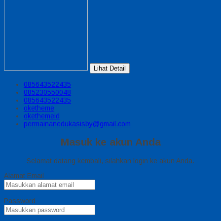
Lihat Detail
085643522435
085230550048
085643522435
oketheme
okethemeid
permainanedukasisby@gmail.com
Masuk ke akun Anda
Selamat datang kembali, silahkan login ke akun Anda.
Alamat Email
Password