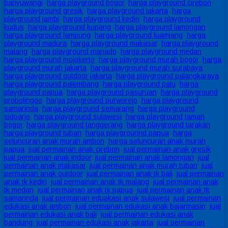
banyuwangi
,
harga playground bogor
,
harga playground cirebon
,
harga playground gresik
,
harga playground jakarta
,
harga
playground jambi
,
harga playground kediri
,
harga playground
kudus
,
harga playground kupang
,
harga playground lamongan
,
harga playground lampung
,
harga playground luamjang
,
harga
playground madura
,
harga playground makasar
,
harga playground
malang
,
harga playground manado
,
harga playground medan
,
harga playground mojokerto
,
harga playground murah bogor
,
harga
playground murah jakarta
,
harga playground murah surabaya
,
harga playground outdoor jakarta
,
harga playground palangkaraya
,
harga playground palembang
,
harga playground palu
,
harga
playground papua
,
harga playground pasuruan
,
harga playground
probolinggo
,
harga playground purworejo
,
harga playground
samarinda
,
harga playground semarang
,
harga playground
sidoarjo
,
harga playground sulawesi
,
harga playground taman
bogor
,
harga playground tanggerang
,
harga playground tarakan
,
harga playground tuban
,
harga playgrounnd papua
,
harga
seluncuran anak murah ambon
,
harga seluncuran anak murah
papua
,
jual permainan anak cirebon
,
jual permainan anak gresik
,
jual permainan anak indoor
,
jual permainan anak lamongan
,
jual
permainan anak makasar
,
jual permainan anak murah tuban
,
jual
permainan anak outdoor
,
jual permainan anak tk bali
,
jual permainan
anak tk kediri
,
jual permainan anak tk malang
,
jual permainan anak
tk medan
,
jual permainan anak tk papua
,
jual permainan anak tk
samarinda
,
jual permainan eduakasi anak sulawesi
,
jual permainan
edukasi anak ambon
,
jual permainan edukasi anak bajarmasin
,
jual
permainan edukasi anak bali
,
jual permainan edukasi anak
bandung
,
jual permainan edukasi anak jakarta
,
jual permainan