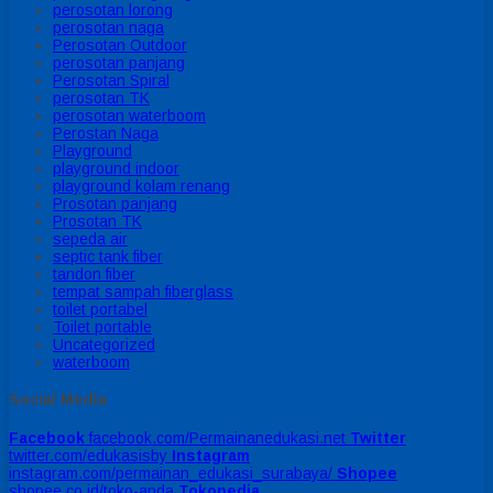
perosotan lorong
perosotan naga
Perosotan Outdoor
perosotan panjang
Perosotan Spiral
perosotan TK
perosotan waterboom
Perostan Naga
Playground
playground indoor
playground kolam renang
Prosotan panjang
Prosotan TK
sepeda air
septic tank fiber
tandon fiber
tempat sampah fiberglass
toilet portabel
Toilet portable
Uncategorized
waterboom
Social Media
Facebook
facebook.com/Permainanedukasi.net
Twitter
twitter.com/edukasisby
Instagram
instagram.com/permainan_edukasi_surabaya/
Shopee
shopee.co.id/toko-anda
Tokopedia