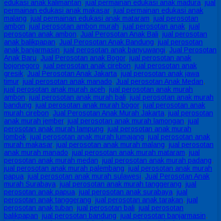
edukasi anak kalimantan
,
jual permainan edukasi anak madura
,
jual
permainan edukasi anak makasar
,
jual permainan edukasi anak
malang
,
jual permainan edukasi anak mataram
,
jual perosotan
ambon
,
jual perosotan ambon murah
,
jual perosotan anak
,
jual
perosotan anak ambon
,
Jual Perosotan Anak Bali
,
jual perosotan
anak balikpapan
,
Jual Perosotan Anak Bandung
,
jual perosotan
anak banjarmasin
,
jual perosotan anak banyuwangi
,
Jual Perosotan
Anak Baru
,
Jual Perosotan anak Bogor
,
jual perosotan anak
bojonegoro
,
jual perosotan anak cirebon
,
jual perosotan anak
gresik
,
Jual Perosotan Anak Jakarta
,
jual perosotan anak jawa
timur
,
jual perosotan anak manado
,
Jual perosotan Anak Medan
,
jual perosotan anak murah aceh
,
jual perosotan anak murah
ambon
,
jual perosotan anak murah bali
,
jual perosotan anak murah
bandung
,
jual perosotan anak murah bogor
,
jual perosotan anak
murah cirebon
,
Jual Perosotan Anak Murah Jakarta
,
jual perosotan
anak murah jember
,
jual perosotan anak murah lamongan
,
jual
perosotan anak murah lampung
,
jual perosotan anak murah
lombok
,
jual perosotan anak murah lumajang
,
jual perosotan anak
murah makasar
,
jual perosotan anak murah malang
,
jual perosotan
anak murah manado
,
jual perosotan anak murah mataram
,
jual
perosotan anak murah medan
,
jual perosotan anak murah padang
,
jual perosotan anak murah palembang
,
jual perosotan anak murah
papua
,
jual perosotan anak murah sulawesi
,
Jual Perosotan Anak
murah Surabaya
,
jual perosotan anak murah tanggerang
,
jual
perosotan anak papua
,
jual perosotan anak surabaya
,
jual
perosotan anak tanggerang
,
jual perosotan anak tarakan
,
jual
perosotan anak tuban
,
jual perosotan bali
,
jual perosotan
balikpapan
,
jual perosotan bandung
,
jual perosotan banjarmasin
,