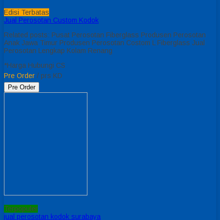
Edisi Terbatas
Jual Perosotan Custom Kodok
Related posts: Pusat Perosotan Fiberglass Produsen Perosotan
Anak Jawa Timur Produsen Perosotan Costom L Fiberglass Jual
Perosotan Lengkap Kolam Renang
*Harga Hubungi CS
Pre Order
/ prs KD
Pre Order
Terpopuler
jual perosotan kodok surabaya