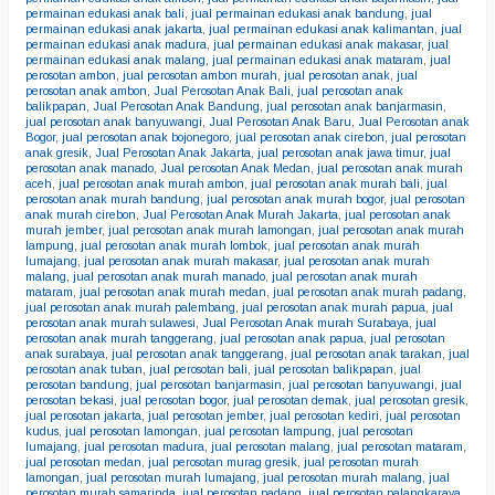
permainan edukasi anak bali
,
jual permainan edukasi anak bandung
,
jual
permainan edukasi anak jakarta
,
jual permainan edukasi anak kalimantan
,
jual
permainan edukasi anak madura
,
jual permainan edukasi anak makasar
,
jual
permainan edukasi anak malang
,
jual permainan edukasi anak mataram
,
jual
perosotan ambon
,
jual perosotan ambon murah
,
jual perosotan anak
,
jual
perosotan anak ambon
,
Jual Perosotan Anak Bali
,
jual perosotan anak
balikpapan
,
Jual Perosotan Anak Bandung
,
jual perosotan anak banjarmasin
,
jual perosotan anak banyuwangi
,
Jual Perosotan Anak Baru
,
Jual Perosotan anak
Bogor
,
jual perosotan anak bojonegoro
,
jual perosotan anak cirebon
,
jual perosotan
anak gresik
,
Jual Perosotan Anak Jakarta
,
jual perosotan anak jawa timur
,
jual
perosotan anak manado
,
Jual perosotan Anak Medan
,
jual perosotan anak murah
aceh
,
jual perosotan anak murah ambon
,
jual perosotan anak murah bali
,
jual
perosotan anak murah bandung
,
jual perosotan anak murah bogor
,
jual perosotan
anak murah cirebon
,
Jual Perosotan Anak Murah Jakarta
,
jual perosotan anak
murah jember
,
jual perosotan anak murah lamongan
,
jual perosotan anak murah
lampung
,
jual perosotan anak murah lombok
,
jual perosotan anak murah
lumajang
,
jual perosotan anak murah makasar
,
jual perosotan anak murah
malang
,
jual perosotan anak murah manado
,
jual perosotan anak murah
mataram
,
jual perosotan anak murah medan
,
jual perosotan anak murah padang
,
jual perosotan anak murah palembang
,
jual perosotan anak murah papua
,
jual
perosotan anak murah sulawesi
,
Jual Perosotan Anak murah Surabaya
,
jual
perosotan anak murah tanggerang
,
jual perosotan anak papua
,
jual perosotan
anak surabaya
,
jual perosotan anak tanggerang
,
jual perosotan anak tarakan
,
jual
perosotan anak tuban
,
jual perosotan bali
,
jual perosotan balikpapan
,
jual
perosotan bandung
,
jual perosotan banjarmasin
,
jual perosotan banyuwangi
,
jual
perosotan bekasi
,
jual perosotan bogor
,
jual perosotan demak
,
jual perosotan gresik
,
jual perosotan jakarta
,
jual perosotan jember
,
jual perosotan kediri
,
jual perosotan
kudus
,
jual perosotan lamongan
,
jual perosotan lampung
,
jual perosotan
lumajang
,
jual perosotan madura
,
jual perosotan malang
,
jual perosotan mataram
,
jual perosotan medan
,
jual perosotan murag gresik
,
jual perosotan murah
lamongan
,
jual perosotan murah lumajang
,
jual perosotan murah malang
,
jual
perosotan murah samarinda
,
jual perosotan padang
,
jual perosotan palangkaraya
,