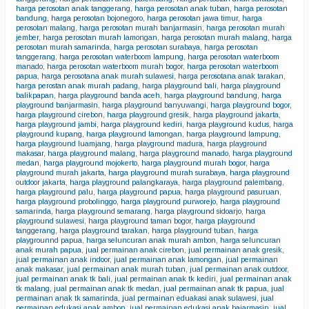
harga perosotan anak tanggerang
,
harga perosotan anak tuban
,
harga perosotan
bandung
,
harga perosotan bojonegoro
,
harga perosotan jawa timur
,
harga
perosotan malang
,
harga perosotan murah banjarmasin
,
harga perosotan murah
jember
,
harga perosotan murah lamongan
,
harga perosotan murah malang
,
harga
perosotan murah samarinda
,
harga perosotan surabaya
,
harga perosotan
tanggerang
,
harga perosotan waterboom lampung
,
harga perosotan waterboom
manado
,
harga perosotan waterboom murah bogor
,
harga perosotan waterboom
papua
,
harga perosotana anak murah sulawesi
,
harga perosotana anak tarakan
,
harga perostan anak murah padang
,
harga playground bali
,
harga playground
balikpapan
,
harga playground banda aceh
,
harga playground bandung
,
harga
playground banjarmasin
,
harga playground banyuwangi
,
harga playground bogor
,
harga playground cirebon
,
harga playground gresik
,
harga playground jakarta
,
harga playground jambi
,
harga playground kediri
,
harga playground kudus
,
harga
playground kupang
,
harga playground lamongan
,
harga playground lampung
,
harga playground luamjang
,
harga playground madura
,
harga playground
makasar
,
harga playground malang
,
harga playground manado
,
harga playground
medan
,
harga playground mojokerto
,
harga playground murah bogor
,
harga
playground murah jakarta
,
harga playground murah surabaya
,
harga playground
outdoor jakarta
,
harga playground palangkaraya
,
harga playground palembang
,
harga playground palu
,
harga playground papua
,
harga playground pasuruan
,
harga playground probolinggo
,
harga playground purworejo
,
harga playground
samarinda
,
harga playground semarang
,
harga playground sidoarjo
,
harga
playground sulawesi
,
harga playground taman bogor
,
harga playground
tanggerang
,
harga playground tarakan
,
harga playground tuban
,
harga
playgrounnd papua
,
harga seluncuran anak murah ambon
,
harga seluncuran
anak murah papua
,
jual permainan anak cirebon
,
jual permainan anak gresik
,
jual permainan anak indoor
,
jual permainan anak lamongan
,
jual permainan
anak makasar
,
jual permainan anak murah tuban
,
jual permainan anak outdoor
,
jual permainan anak tk bali
,
jual permainan anak tk kediri
,
jual permainan anak
tk malang
,
jual permainan anak tk medan
,
jual permainan anak tk papua
,
jual
permainan anak tk samarinda
,
jual permainan eduakasi anak sulawesi
,
jual
permainan edukasi anak ambon
,
jual permainan edukasi anak bajarmasin
,
jual