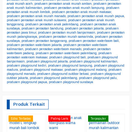
anak murah aceh
,
produsen perosotan anak murah ambon
,
produsen perosotan
anak murah kalimantan
,
produsen perosotan anak murah lampung
,
produsen
perosotan anak murah lombok
,
produsen perosotan anak murah makasar
,
produsen perosotan anak murah manado
,
produsen perosotan anak murah papua
,
produsen perosotan anak murah sulawesi
,
produsen perosotan anak murah
tanggerang
,
produsen perosotan anak palembang
,
produsen perosotan anak
surabaya
,
produsen perosotan bandung
,
produsen perosotan jakarta
,
produsen
perosotan jawa timur
,
produsen perosotan murah banjarmasin
,
produsen perosotan
murah palangkaraya
,
produsen perosotan murah samarinda
,
produsen perosotan
surabaya
,
produsen perosotan tanggerang
,
produsen perosotan waterboom bali
,
produsen perosotan waterboom jakarta
,
produsen perosotan waterboom
kalimantan
,
produsen perosotan waterboom manado
,
produsen perosotan
waterboom padang
,
produsen perosotan waterboom palembang
,
produsen
perosotan wateroom makasar
,
produsen playground bali
,
produsen playground
banjarmasin
,
produsen playground jakarta
,
produsen playground kalimantan
,
produsen playground kediri
,
produsen playground lampung
,
produsen playground
madura
,
produsen playground makasar
,
produsen playground malang
,
produsen
playground manado
,
produsen playground outdoor bekasi
,
produsen playground
outdoor jakarta
,
produsen playground palembang
,
produsen playground palu
,
produsen playground papua
,
produsen playground surabaya
Produk Terkait
jual perosotan
Jual perosotan anak
jual aneka
J
Edisi Terbatas
Paling Laris
Terpopuler
E
model L lengkap
fiberglass warna
permainan outdoor
P
murah bali lombok
warni
murah kalimantan
Fi