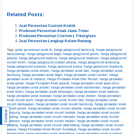
Related Posts:
Jual Perosotan Custom Kodok
Produsen Perosotan Anak Jawa Timur
Produsen Perosotan Costom L Fiberglass
Jual Perosotan Lengkap Kolam Renang
Tags:
grosir permainan anak tk
,
harga palyground bandung
,
harga palyground
banyuwangi
,
harga palyground bogor
,
harga palyground gresik
,
harga palyground
jakarta
,
harga palyground madura
,
harga palyground mataram
,
harga palyground
murah kediri
,
harga palyground outdoor jakarta
,
harga palyground semarang
,
harga palyground sulawesi
,
harga palyround kudus
,
harga palyround mojokerto
,
harga perosotan anak ambon
,
harga perosotan anak bali
,
harga perosotan anak
bandung
,
harga perosotan anak bogor
,
harga perosotan anak cirebon
,
Harga
perosotan anak di Sidoarjo
,
Harga Perosotan Anak fiber Murah
,
harga perosotan
anak gresik
,
Harga Perosotan Anak jakarta
,
harga perosotan anak jawa timur
,
harga perosotan anak jember
,
harga perosotan anak kalimantan
,
harga perosotan
anak kediri
,
harga perosotan anak lamongan
,
harga perosotan anak madura
,
harga perosotan anak makasar
,
harga perosotan anak medan
,
harga perosotan
anak murah aceh
,
harga perosotan anak murah bali
,
harga perosotan anak
murah balikpapan
,
harga perosotan anak murah bandung
,
harga perosotan anak
murah gresik
,
harga perosotan anak murah jakarta
,
harga perosotan anak murah
Sidebar
lampung
,
harga perosotan anak murah lombok
,
harga perosotan anak murah
malang
,
harga perosotan anak murah manado
,
harga perosotan anak murah
mataram
,
harga perosotan anak murah medan
,
harga perosotan anak murah
padang
,
harga perosotan anak murah palembang
,
harga perosotan anak murah
papua
,
Harga Perosotan Anak Murah Surabaya
,
harga perosotan anak murah
tanggerang
,
harga perosotan anak palembang
,
harga perosotan anak surabaya
,