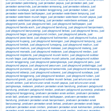
jual perosotan palembang
,
jual perosotan papua
,
jual perosotan pati
,
jual
perosotan samarinda
,
jual perosotan semarang
,
jual perosotan sidoarjo
,
jual
perosotan surabaya
,
jual perosotan tanggerang
,
jual perosotan tuban
,
jual
perosotan waterboom balikpapan
,
jual perosotan waterboom lampung
,
jual
perosotan waterboom murah bogor
,
jual perosotan waterboom murah papua
,
jual
perosotan waterboom palembang
,
jual perosotan watreboom amkasar
,
jual
playgrond jambi
,
jual playground bali
,
jual playground balikpapan
,
jual
playground banda aceh
,
jual playground bandung
,
jual playground banjarmasin
,
jual playground banyuwangi
,
jual playground bekasi
,
jual playground berau
,
jual
playground bogor
,
jual playground cirebon
,
jual playground jakarta
,
jual
playground jawa barat
,
jual playground kalimantan
,
jual playground kudus
,
jual
playground kupang
,
jual playground lamongan
,
jual playground lampung
,
jual
playground lombok
,
jual playground lumajang
,
jual playground madiun
,
jual
playground madura
,
jual playground makasar
,
jual playground malang
,
jual
playground manado
,
jual playground mataram
,
jual playground medan
,
jual
playground mojokerto
,
jual playground murah kediri
,
jual playground outdoor
murah bogor
,
jual playground outdoor murah jakarta
,
jual playground outdoor
murah tanggerang
,
jual playground palangkaraya
,
jual playground palu
,
jual
playground papua
,
jual playground pasuruan
,
jual playground probolinggo
,
jual
playground purworejo
,
jual playground samarinda
,
jual playground semarang
,
jual
playground sidoarjo
,
jual playground sulawesi
,
jual playground surabaya
,
jual
playground tanggerang
,
jual playground tarakan
,
jual playground tuban
,
jual
playround gresik
,
jual plyground outdoor murah bekasi
,
jual seluncuran anak
murah ambon
,
jual seluncuran anak murah papua
,
jual seluncuran anak
palngkaraya
,
mataram
,
produen perosotan anak bandung
,
produsen palyground
bandung
,
produsen palyground medan
,
produsen palyground purworejo
,
produsen
palyground tanggerang
,
produsen perosotan anak ambon
,
produsen perosotan
anak bali
,
produsen perosotan anak balikpapan
,
produsen perosotan anak
bandung
,
produsen perosotan anak banjarmasin
,
produsen perosotan anak
banyuwangi
,
produsen perosotan anak bekasi
,
produsen perosotan anak bogor
,
produsen perosotan anak cirebon
,
produsen perosotan anak kalimantan
,
produsen
perosotan anak makasar
,
produsen perosotan anak medan
,
produsen perosotan