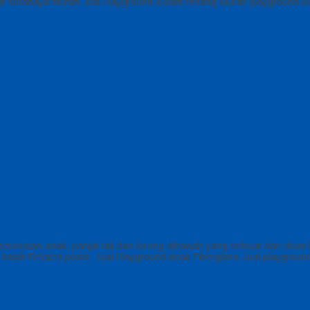
und surabaya murah Jual Playground Kolam renang Murah playground 
osotan anak, panjat tali dan lorong dibawah yang terbuat dari drum b
ima kasih Related posts: Jual Playground Anak Fiberglass Jual playgro