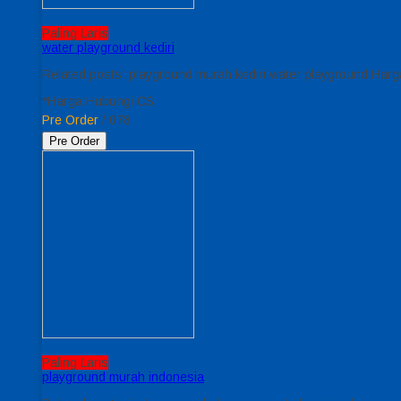
Paling Laris
water playground kediri
Related posts: playground murah kediri water playground Harg
*Harga Hubungi CS
Pre Order
/ 078
Pre Order
Paling Laris
playground murah indonesia