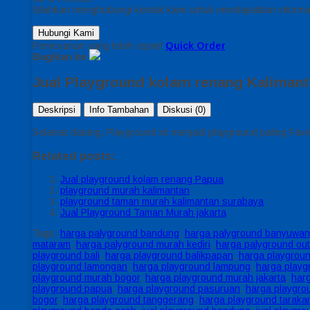
Silahkan menghubungi kontak kami untuk mendapatkan informas
Hubungi Kami
Pemesanan yang lebih cepat!
Quick Order
Bagikan ke
Jual Playground kolam renang Kaliman
Deskripsi
Info Tambahan
Diskusi (0)
Selamat datang. Playground ini menjadi playground paling Favo
Related posts:
Jual playground kolam renang Papua
playground murah kalimantan
playground taman murah kalimantan surabaya
Jual Playground Taman Murah jakarta
Tags:
harga palyground bandung
,
harga palyground banyuwan
mataram
,
harga palyground murah kediri
,
harga palyground out
playground bali
,
harga playground balikpapan
,
harga playgrou
playground lamongan
,
harga playground lampung
,
harga playg
playground murah bogor
,
harga playground murah jakarta
,
har
playground papua
,
harga playground pasuruan
,
harga playgro
bogor
,
harga playground tanggerang
,
harga playground taraka