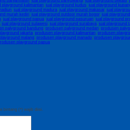
ound banjarmasin
,
jual playground banyuwangi
,
jual playground bekasi
,
al playground kalimantan
,
jual playground kudus
,
jual playground kupan
madiun
,
jual playground madura
,
jual playground makasar
,
jual playgr
und murah kediri
,
jual playground outdoor murah bogor
,
jual playgroun
u
,
jual playground papua
,
jual playground pasuruan
,
jual playground pr
,
jual playground sulawesi
,
jual playground surabaya
,
jual playground
en palyground bandung
,
produsen palyground medan
,
produsen palyg
layground jakarta
,
produsen playground kalimantan
,
produsen playgro
playground malang
,
produsen playground manado
,
produsen playgrou
rodusen playground papua
bintang (*) wajib diisi.