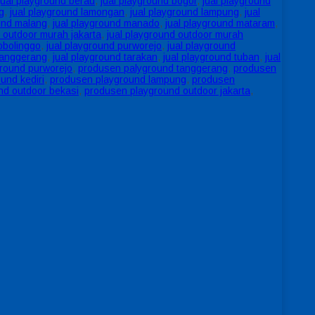
jual playground berau
,
jual playground bogor
,
jual playground
g
,
jual playground lamongan
,
jual playground lampung
,
jual
ound malang
,
jual playground manado
,
jual playground mataram
,
d outdoor murah jakarta
,
jual playground outdoor murah
obolinggo
,
jual playground purworejo
,
jual playground
 tanggerang
,
jual playground tarakan
,
jual playground tuban
,
jual
round purworejo
,
produsen palyground tanggerang
,
produsen
und kediri
,
produsen playground lampung
,
produsen
nd outdoor bekasi
,
produsen playground outdoor jakarta
,