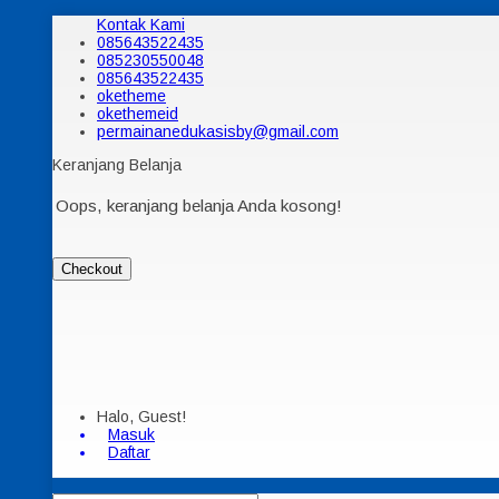
Kontak Kami
085643522435
085230550048
085643522435
oketheme
okethemeid
permainanedukasisby@gmail.com
Keranjang Belanja
Oops, keranjang belanja Anda kosong!
Checkout
Halo, Guest!
Masuk
Daftar