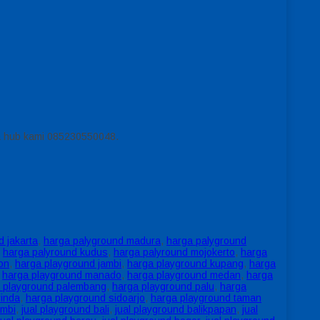
isa hub kami 085230550048.
 jakarta
,
harga palyground madura
,
harga palyground
,
harga palyround kudus
,
harga palyround mojokerto
,
harga
on
,
harga playground jambi
,
harga playground kupang
,
harga
,
harga playground manado
,
harga playground medan
,
harga
 playground palembang
,
harga playground palu
,
harga
inda
,
harga playground sidoarjo
,
harga playground taman
ambi
,
jual playground bali
,
jual playground balikpapan
,
jual