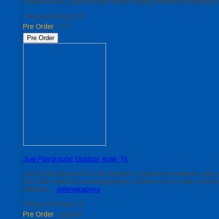
Related posts: jual perosan kolam renang Indonesia playgro
*Harga Hubungi CS
Pre Order
/ 107
Pre Order
Jual Playground Outdoor Anak Tk
raedy kak playground cumi dengan 3 wahana permainan yaitu per
info lebih lanjut bisa menghubungi customer servic kami. ter
Wahana…
selengkapnya
*Harga Hubungi CS
Pre Order
/ pgnd tk