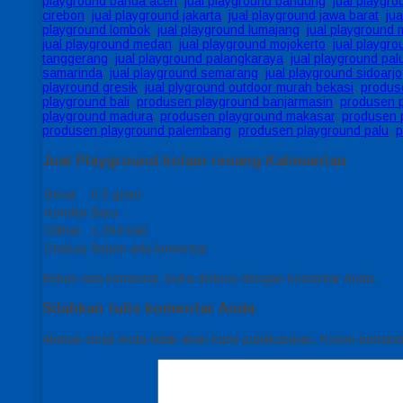
playground banda aceh
,
jual playground bandung
,
jual playgr
cirebon
,
jual playground jakarta
,
jual playground jawa barat
,
ju
playground lombok
,
jual playground lumajang
,
jual playground 
jual playground medan
,
jual playground mojokerto
,
jual playgro
tanggerang
,
jual playground palangkaraya
,
jual playground pal
samarinda
,
jual playground semarang
,
jual playground sidoarjo
playround gresik
,
jual plyground outdoor murah bekasi
,
produs
playground bali
,
produsen playground banjarmasin
,
produsen p
playground madura
,
produsen playground makasar
,
produsen 
produsen playground palembang
,
produsen playground palu
,
p
Jual Playground kolam renang Kalimantan
Berat
0.5 gram
Kondisi
Baru
Dilihat
1.394 kali
Diskusi
Belum ada komentar
Belum ada komentar, buka diskusi dengan komentar Anda.
Silahkan tulis komentar Anda
Alamat email Anda tidak akan kami publikasikan. Kolom bertanda 