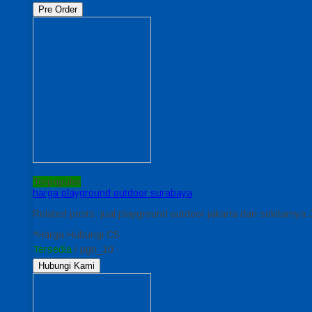
Pre Order
Terpopuler
harga playground outdoor surabaya
Related posts: jual playground outdoor jakarta dan sekitarny
*Harga Hubungi CS
Tersedia
/ pgn_10
Hubungi Kami