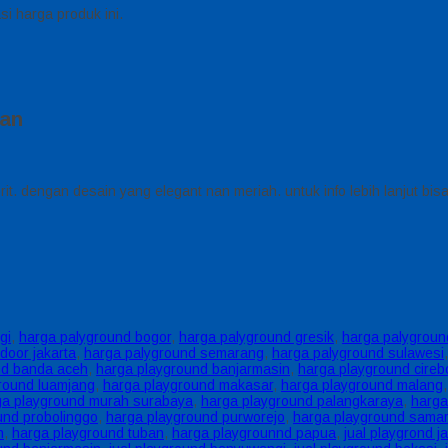
i harga produk ini.
tan
rit. dengan desain yang elegant nan meriah. untuk info lebih lanjut b
gi
,
harga palyground bogor
,
harga palyground gresik
,
harga palyground
door jakarta
,
harga palyground semarang
,
harga palyground sulawesi
nd banda aceh
,
harga playground banjarmasin
,
harga playground cireb
round luamjang
,
harga playground makasar
,
harga playground malang
ga playground murah surabaya
,
harga playground palangkaraya
,
harga
und probolinggo
,
harga playground purworejo
,
harga playground samar
n
,
harga playground tuban
,
harga playgrounnd papua
,
jual playgrond j