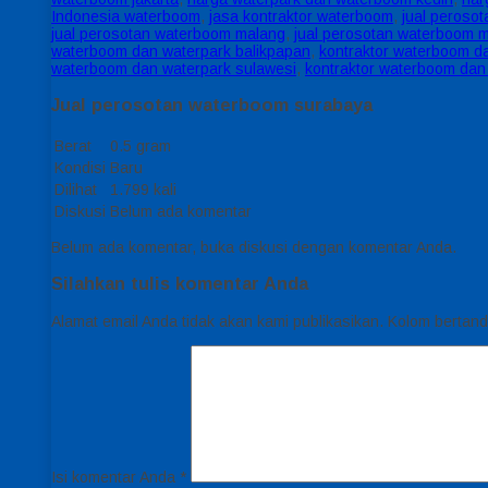
Indonesia waterboom
,
jasa kontraktor waterboom
,
jual peroso
jual perosotan waterboom malang
,
jual perosotan waterboom 
waterboom dan waterpark balikpapan
,
kontraktor waterboom da
waterboom dan waterpark sulawesi
,
kontraktor waterboom dan
Jual perosotan waterboom surabaya
Berat
0.5 gram
Kondisi
Baru
Dilihat
1.799 kali
Diskusi
Belum ada komentar
Belum ada komentar, buka diskusi dengan komentar Anda.
Silahkan tulis komentar Anda
Alamat email Anda tidak akan kami publikasikan. Kolom bertanda 
Isi komentar Anda
*