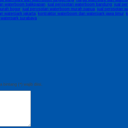
tan waterboom balikpapan
,
jual perosotan waterboom bandung
,
jual pe
murah bogor
,
jual perosotan waterboom murah papua
,
jual perosotan 
n waterpark jakarta
,
kontraktor waterboom dan waterpark jawa timur
,
k
 waterpark surabaya
bintang (*) wajib diisi.