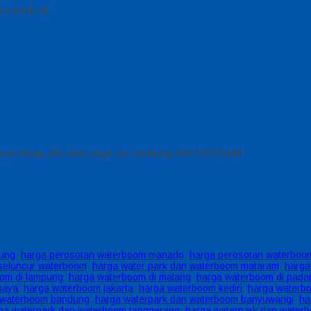
produk ini.
aterbom, info lebih lanjut bisa hubungi 085230550048
pung
,
harga perosotan waterboom manado
,
harga perosotan waterboo
seluncur waterboom
,
harga water park dan waterboom mataram
,
harga
om di lampung
,
harga waterboom di malang
,
harga waterboom di pada
baya
,
harga waterboom jakarta
,
harga waterboom kediri
,
harga waterb
 waterboom bandung
,
harga waterpark dan waterboom banyuwangi
,
ha
ga waterpark dan waterboom tanggerang
,
harga waterpark dan waterb