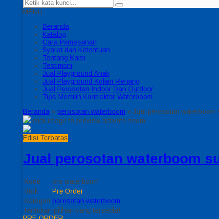
MENU
Beranda
Katalog
Cara Pemesanan
Syarat dan Ketentuan
Tentang Kami
Testimoni
Jual Playground Anak
Jual Playground Kolam Renang
Jual Perosotan Indoor Dan Outdoor
Tips Memilih Kontraktor Waterboom
Beranda
»
perosotan waterboom
»
Jual perosotan waterboom
click image to preview
activate zoom
Edisi Terbatas
Jual perosotan waterboom s
Kode
prs waterboom
Stok
Pre Order
Kategori
perosotan waterboom
Tentukan pilihan yang tersedia!
PRE ORDER