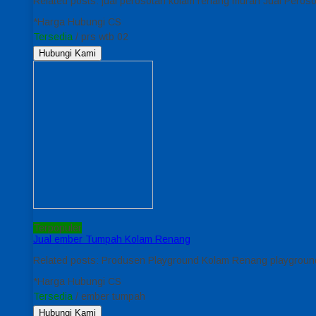
Related posts: jual perosotan kolam renang murah Jual Per
*Harga Hubungi CS
Tersedia
/ prs wtb 02
Hubungi Kami
Terpopuler
Jual ember Tumpah Kolam Renang
Related posts: Produsen Playground Kolam Renang playgroun
*Harga Hubungi CS
Tersedia
/ ember tumpah
Hubungi Kami