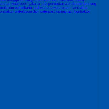
rosotan waterboom jakarta
,
jual perosotan waterboom lampung
,
waterboom palembang
,
jual wahana waterboom
,
kontraktor
ontraktor waterboom dan waterpark kalimantan
,
kontraktor