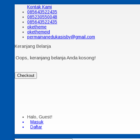
Kontak Kami
085643522435
085230550048
085643522435
oketheme
okethemeid
permainanedukasisby@gmail.com
Keranjang Belanja
Oops, keranjang belanja Anda kosong!
Checkout
Halo, Guest!
Masuk
Daftar