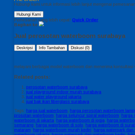
Hubungi kami untuk informasi lebih lanjut mengenai pemesanan 
Hubungi Kami
Pemesanan yang lebih cepat!
Quick Order
Bagikan ke
Jual perosotan waterboom surabaya
Deskripsi
Info Tambahan
Diskusi (0)
melayani berbagai model waterboom dan menerima konsultasi w
Related posts:
perosotan waterboom surabaya
jual playground indoor murah surabaya
jual water playground jakarta
jual bak ikan fiberglass surabaya
Tags:
harga jual waterboom
,
harga perosotan waterboom lam
prosotan waterboom
,
harga seluncur spiral waterboom
,
harga 
waterboom di jakarta
,
harga waterboom di jogja
,
harga waterbo
semarang
,
harga waterboom di solo
,
harga waterboom di sura
mataram
,
harga waterboom murah kediri
,
harga waterpark dan
waterboom jakarta
,
harga waterpark dan waterboom kediri
,
har