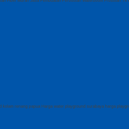
osotan Fiber Murah Jasa Pembuatan Perosotan Waterboom Prosotan Tk
d kolam renang papua Harga water playground surabaya harga playg