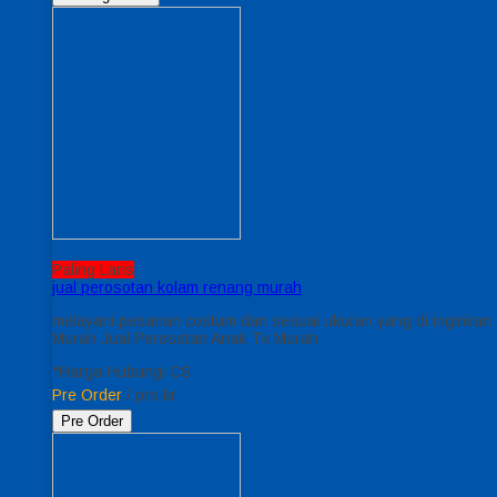
Paling Laris
jual perosotan kolam renang murah
melayani pesanan costum dan sesuai ukuran yang di inginkan 
Murah Jual Perosotan Anak Tk Murah
*Harga Hubungi CS
Pre Order
/ prs kr
Pre Order