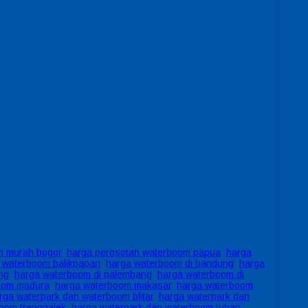
m murah bogor
,
harga perosotan waterboom papua
,
harga
 waterboom balikpapan
,
harga waterboom di bandung
,
harga
ng
,
harga waterboom di palembang
,
harga waterboom di
oom madura
,
harga waterboom makasar
,
harga waterboom
rga waterpark dan waterboom blitar
,
harga waterpark dan
oom trenggalek
,
harga waterpark dan waterboom tuban
,