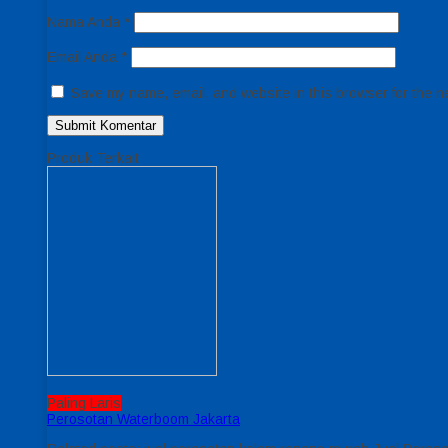
Nama Anda
*
Email Anda
*
Save my name, email, and website in this browser for the n
Produk Terkait
Paling Laris
Perosotan Waterboom Jakarta