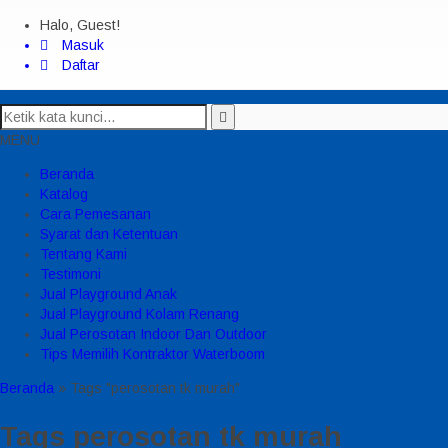
Halo, Guest!
Masuk
Daftar
MENU
Beranda
Katalog
Cara Pemesanan
Syarat dan Ketentuan
Tentang Kami
Testimoni
Jual Playground Anak
Jual Playground Kolam Renang
Jual Perosotan Indoor Dan Outdoor
Tips Memilih Kontraktor Waterboom
Beranda
»
Tags "perosotan tk murah"
Tags
perosotan tk murah