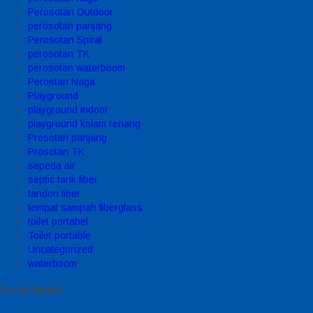
Perosotan Outdoor
perosotan panjang
Perosotan Spiral
perosotan TK
perosotan waterboom
Perostan Naga
Playground
playground indoor
playground kolam renang
Prosotan panjang
Prosotan TK
sepeda air
septic tank fiber
tandon fiber
tempat sampah fiberglass
toilet portabel
Toilet portable
Uncategorized
waterboom
Social Media