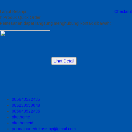
Lanjut Belanja
Checkout
Produk Quick Order
Pemesanan dapat langsung menghubungi kontak dibawah:
Lihat Detail
085643522435
085230550048
085643522435
oketheme
okethemeid
permainanedukasisby@gmail.com