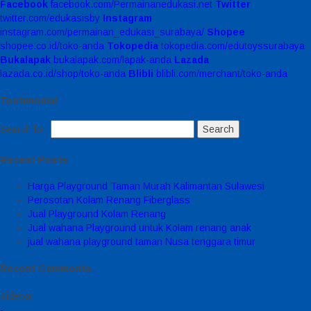
Facebook
facebook.com/Permainanedukasi.net
Twitter
twitter.com/edukasisby
Instagram
instagram.com/permainan_edukasi_surabaya/
Shopee
shopee.co.id/toko-anda
Tokopedia
tokopedia.com/edutoyssurabaya
Bukalapak
bukalapak.com/lapak-anda
Lazada
lazada.co.id/shop/toko-anda
Blibli
blibli.com/merchant/toko-anda
Testimonial
Search for:
Recent Posts
Harga Playground Taman Murah Kalimantan Sulawesi
Perosotan Kolam Renang Fiberglass
Jual Playground Kolam Renang
Jual wahana Playground untuk Kolam renang anak
jual wahana playground taman Nusa tenggara timur
Recent Comments
Sidebar
-