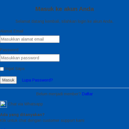
Masuk ke akun Anda
Selamat datang kembali, silahkan login ke akun Anda.
Alamat Email
Password
Ingat Saya
Masuk
Lupa Password?
Belum menjadi member?
Daftar
Chat via Whatsapp
Ada yang ditanyakan?
Klik untuk chat dengan customer support kami