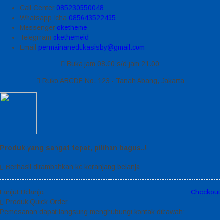
Call Center
085230550048
Whatsapp
Icha
085643522435
Messenger
oketheme
Telegrram
okethemeid
Email
permainanedukasisby@gmail.com
Buka jam 08.00 s/d jam 21.00
Ruko ABCDE No. 123 - Tanah Abang, Jakarta
Produk yang sangat tepat, pilihan bagus..!
Berhasil ditambahkan ke keranjang belanja
Lanjut Belanja
Checkout
Produk Quick Order
Pemesanan dapat langsung menghubungi kontak dibawah: