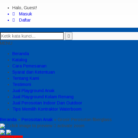
Halo, Guest!
Masuk
Daftar
MENU
Beranda
Katalog
Cara Pemesanan
Syarat dan Ketentuan
Tentang Kami
Testimoni
Jual Playground Anak
Jual Playground Kolam Renang
Jual Perosotan Indoor Dan Outdoor
Tips Memilih Kontraktor Waterboom
Beranda
»
Perosotan Anak
»
Grosir Perosotan fiberglass
click image to preview
activate zoom