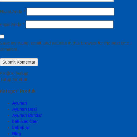
Nama Anda
*
Email Anda
*
Save my name, email, and website in this browser for the next time I
comment.
Produk Terkait
Tutup Sidebar
Kategori Produk
Ayunan
Ayunan Besi
Ayunan Bundar
bak ikan fiber
bebek air
Blog