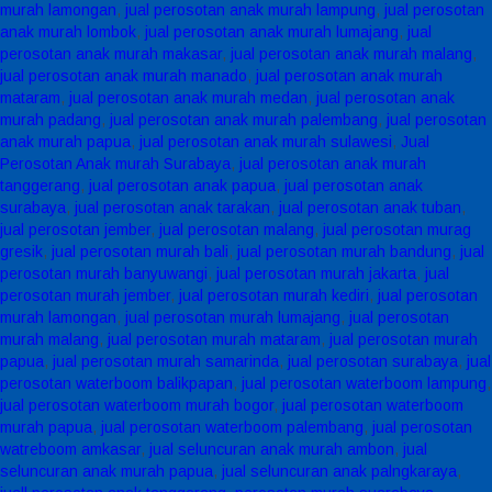
murah lamongan
,
jual perosotan anak murah lampung
,
jual perosotan
anak murah lombok
,
jual perosotan anak murah lumajang
,
jual
perosotan anak murah makasar
,
jual perosotan anak murah malang
,
jual perosotan anak murah manado
,
jual perosotan anak murah
mataram
,
jual perosotan anak murah medan
,
jual perosotan anak
murah padang
,
jual perosotan anak murah palembang
,
jual perosotan
anak murah papua
,
jual perosotan anak murah sulawesi
,
Jual
Perosotan Anak murah Surabaya
,
jual perosotan anak murah
tanggerang
,
jual perosotan anak papua
,
jual perosotan anak
surabaya
,
jual perosotan anak tarakan
,
jual perosotan anak tuban
,
jual perosotan jember
,
jual perosotan malang
,
jual perosotan murag
gresik
,
jual perosotan murah bali
,
jual perosotan murah bandung
,
jual
perosotan murah banyuwangi
,
jual perosotan murah jakarta
,
jual
perosotan murah jember
,
jual perosotan murah kediri
,
jual perosotan
murah lamongan
,
jual perosotan murah lumajang
,
jual perosotan
murah malang
,
jual perosotan murah mataram
,
jual perosotan murah
papua
,
jual perosotan murah samarinda
,
jual perosotan surabaya
,
jual
perosotan waterboom balikpapan
,
jual perosotan waterboom lampung
,
jual perosotan waterboom murah bogor
,
jual perosotan waterboom
murah papua
,
jual perosotan waterboom palembang
,
jual perosotan
watreboom amkasar
,
jual seluncuran anak murah ambon
,
jual
seluncuran anak murah papua
,
jual seluncuran anak palngkaraya
,