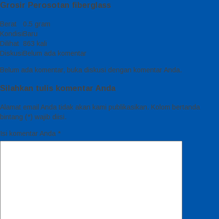
Grosir Perosotan fiberglass
Berat
0.5 gram
Kondisi
Baru
Dilihat
863 kali
Diskusi
Belum ada komentar
Belum ada komentar, buka diskusi dengan komentar Anda.
Silahkan tulis komentar Anda
Alamat email Anda tidak akan kami publikasikan. Kolom bertanda
bintang (*) wajib diisi.
Isi komentar Anda
*