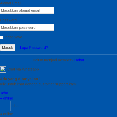
Alamat Email
Password
Ingat Saya
Masuk
Lupa Password?
Belum menjadi member?
Daftar
Chat via Whatsapp
Ada yang ditanyakan?
Klik untuk chat dengan customer support kami
Icha
● online
Icha
● online