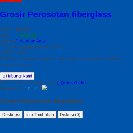
Paling Laris
Grosir Perosotan fiberglass
Kode
prs fiber
Stok
Tersedia
Kategori
Perosotan Anak
Tentukan pilihan yang tersedia!
INFO HARGA
Silahkan menghubungi kontak kami untuk mendapatkan informasi
harga produk ini.
Hubungi Kami
Pemesanan yang lebih cepat!
Quick Order
Bagikan ke
Grosir Perosotan fiberglass
Deskripsi
Info Tambahan
Diskusi (0)