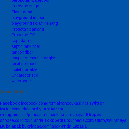
perosotan waterboom
Perostan Naga
Playground
playground indoor
playground kolam renang
Prosotan panjang
Prosotan TK
sepeda air
septic tank fiber
tandon fiber
tempat sampah fiberglass
toilet portabel
Toilet portable
Uncategorized
waterboom
Social Media
Facebook
facebook.com/Permainanedukasi.net
Twitter
twitter.com/edukasisby
Instagram
instagram.com/permainan_edukasi_surabaya/
Shopee
shopee.co.id/toko-anda
Tokopedia
tokopedia.com/edutoyssurabaya
Bukalapak
bukalapak.com/lapak-anda
Lazada