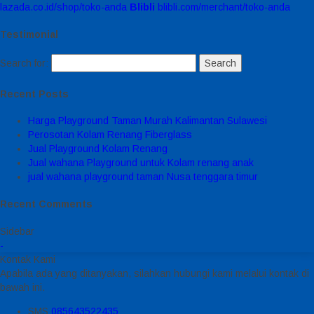
lazada.co.id/shop/toko-anda
Blibli
blibli.com/merchant/toko-anda
Testimonial
Search for:
Recent Posts
Harga Playground Taman Murah Kalimantan Sulawesi
Perosotan Kolam Renang Fiberglass
Jual Playground Kolam Renang
Jual wahana Playground untuk Kolam renang anak
jual wahana playground taman Nusa tenggara timur
Recent Comments
Sidebar
-
Kontak Kami
Apabila ada yang ditanyakan, silahkan hubungi kami melalui kontak di
bawah ini.
SMS
085643522435