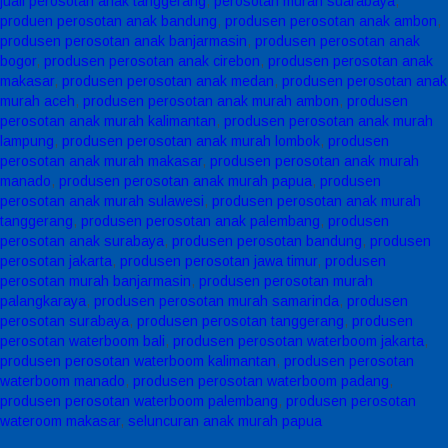
juall perosotan anak tanggerang
,
perosotan murah suarabaya
,
produen perosotan anak bandung
,
produsen perosotan anak ambon
,
produsen perosotan anak banjarmasin
,
produsen perosotan anak
bogor
,
produsen perosotan anak cirebon
,
produsen perosotan anak
makasar
,
produsen perosotan anak medan
,
produsen perosotan anak
murah aceh
,
produsen perosotan anak murah ambon
,
produsen
perosotan anak murah kalimantan
,
produsen perosotan anak murah
lampung
,
produsen perosotan anak murah lombok
,
produsen
perosotan anak murah makasar
,
produsen perosotan anak murah
manado
,
produsen perosotan anak murah papua
,
produsen
perosotan anak murah sulawesi
,
produsen perosotan anak murah
tanggerang
,
produsen perosotan anak palembang
,
produsen
perosotan anak surabaya
,
produsen perosotan bandung
,
produsen
perosotan jakarta
,
produsen perosotan jawa timur
,
produsen
perosotan murah banjarmasin
,
produsen perosotan murah
palangkaraya
,
produsen perosotan murah samarinda
,
produsen
perosotan surabaya
,
produsen perosotan tanggerang
,
produsen
perosotan waterboom bali
,
produsen perosotan waterboom jakarta
,
produsen perosotan waterboom kalimantan
,
produsen perosotan
waterboom manado
,
produsen perosotan waterboom padang
,
produsen perosotan waterboom palembang
,
produsen perosotan
wateroom makasar
,
seluncuran anak murah papua